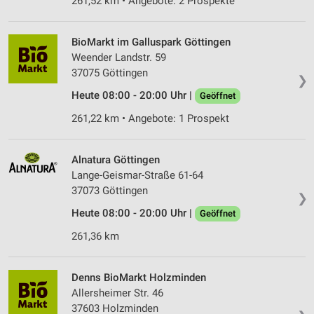
261,52 km • Angebote: 2 Prospekte
Wir nutzen Ihre Daten für folgende Zwecke:
IAB-Verarbeitungszwecke:
BioMarkt im Galluspark Göttingen
Speichern von oder Zugriff auf Informationen
Weender Landstr. 59
auf einem Endgerät
37075 Göttingen
❯
Verwendung reduzierter Daten zur Auswahl von
Heute 08:00 - 20:00 Uhr |
Geöffnet
Werbeanzeigen
261,22 km • Angebote: 1 Prospekt
Erstellung von Profilen für personalisierte
Werbung
Alnatura Göttingen
Verwendung von Profilen zur Auswahl
Lange-Geismar-Straße 61-64
personalisierter Werbung
37073 Göttingen
❯
Erstellung von Profilen zur Personalisierung
Heute 08:00 - 20:00 Uhr |
Geöffnet
von Inhalten
261,36 km
Verwendung von Profilen zur Auswahl
personalisierter Inhalte
Denns BioMarkt Holzminden
Allersheimer Str. 46
Messung der Werbeleistung
37603 Holzminden