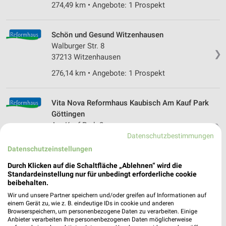
274,49 km • Angebote: 1 Prospekt
Schön und Gesund Witzenhausen
Walburger Str. 8
❯
37213 Witzenhausen
276,14 km • Angebote: 1 Prospekt
Vita Nova Reformhaus Kaubisch Am Kauf Park
Göttingen
Am Kauf Park 2
❯
Datenschutzbestimmungen
37079 Göttingen
Datenschutzeinstellungen
264,11 km • Angebote: 2 Prospekte
Durch Klicken auf die Schaltfläche „Ablehnen“ wird die
Standardeinstellung nur für unbedingt erforderliche cookie
Alnatura Göttingen
beibehalten.
Salinenweg 1
Wir und unsere Partner speichern und/oder greifen auf Informationen auf
einem Gerät zu, wie z. B. eindeutige IDs in cookie und anderen
37081 Göttingen
❯
Browserspeichern, um personenbezogene Daten zu verarbeiten. Einige
Anbieter verarbeiten Ihre personenbezogenen Daten möglicherweise
Heute 08:00 - 20:00 Uhr |
Geöffnet