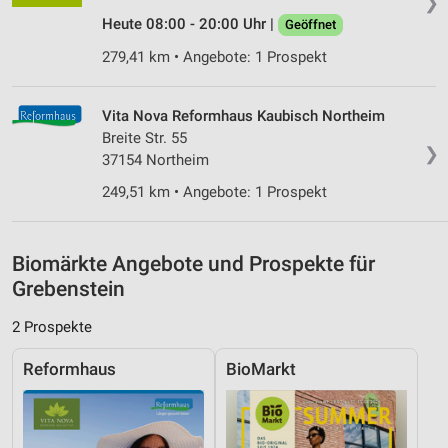
❯
Messung der Performance von Inhalten
Heute 08:00 - 20:00 Uhr |
Geöffnet
Analyse von Zielgruppen durch Statistiken oder
279,41 km • Angebote: 1 Prospekt
Kombinationen von Daten aus verschiedenen
Quellen
Vita Nova Reformhaus Kaubisch Northeim
Entwicklung und Verbesserung der Angebote
Breite Str. 55
❯
37154 Northeim
Verwendung reduzierter Daten zur Auswahl von
Inhalten
249,51 km • Angebote: 1 Prospekt
IAB-Besonderheiten:
Verwendung genauer Standortdaten
Biomärkte Angebote und Prospekte für
Grebenstein
Geräte anhand von aktiv angeforderten
Informationen identifizieren
2 Prospekte
Nicht-IAB-Verarbeitungszwecke:
Reformhaus
BioMarkt
Notwendig
Performance