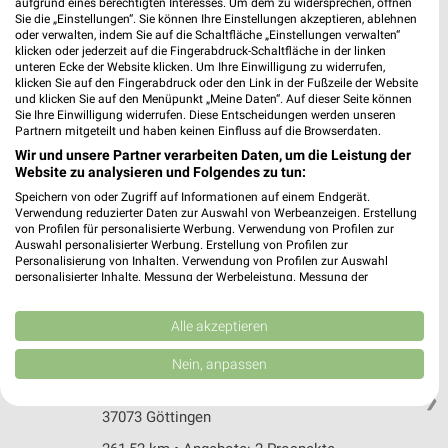
aufgrund eines berechtigten Interesses. Um dem zu widersprechen, öffnen
Sie die „Einstellungen“. Sie können Ihre Einstellungen akzeptieren, ablehnen
263,07 km
oder verwalten, indem Sie auf die Schaltfläche „Einstellungen verwalten“
klicken oder jederzeit auf die Fingerabdruck-Schaltfläche in der linken
unteren Ecke der Website klicken. Um Ihre Einwilligung zu widerrufen,
Reformhaus Iffland Melsungen
klicken Sie auf den Fingerabdruck oder den Link in der Fußzeile der Website
und klicken Sie auf den Menüpunkt „Meine Daten“. Auf dieser Seite können
Kasseler Str. 15
Sie Ihre Einwilligung widerrufen. Diese Entscheidungen werden unseren
❯
34212 Melsungen
Partnern mitgeteilt und haben keinen Einfluss auf die Browserdaten.
Wir und unsere Partner verarbeiten Daten, um die Leistung der
306,98 km • Angebote: 1 Prospekt
Website zu analysieren und Folgendes zu tun:
Speichern von oder Zugriff auf Informationen auf einem Endgerät.
Verwendung reduzierter Daten zur Auswahl von Werbeanzeigen. Erstellung
Reformhaus Kordes Höxter
von Profilen für personalisierte Werbung. Verwendung von Profilen zur
Westerbachstr. 26
Auswahl personalisierter Werbung. Erstellung von Profilen zur
❯
37671 Höxter
Personalisierung von Inhalten. Verwendung von Profilen zur Auswahl
personalisierter Inhalte. Messung der Werbeleistung. Messung der
286,90 km • Angebote: 1 Prospekt
Performance von Inhalten. Analyse von Zielgruppen durch Statistiken oder
Kombinationen von Daten aus verschiedenen Quellen. Entwicklung und
Verbesserung der Angebote. Verwendung reduzierter Daten zur Auswahl
Alle akzeptieren
von Inhalten.
Vita Nova Reformhaus Kaubisch Lange-
Daten können außerhalb der Europäischen Union weitergegeben und in die
Nein, anpassen
Geismar-Straße Göttingen
USA gesendet werden.
Lange-Geismar-Str. 44
Ihre Einwilligung und die cookie Richtlinie gelten ausschließlich für diese
❯
Website/App.
37073 Göttingen
Partnerliste anzeigen (1 IAB-Anbieter)