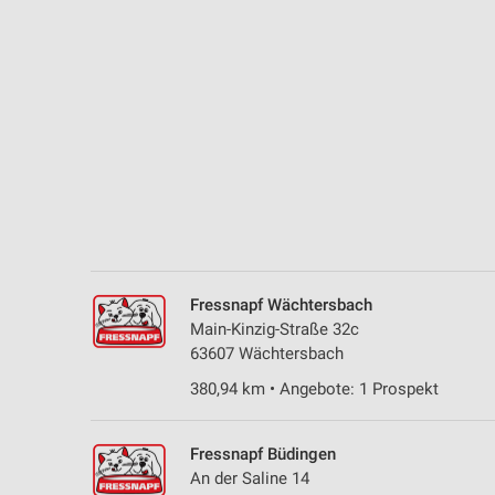
Messung der Performance von Inhalten
Analyse von Zielgruppen durch Statistiken oder Kombinationen 
Quellen
Entwicklung und Verbesserung der Angebote
Verwendung reduzierter Daten zur Auswahl von Inhalten
IAB-Besonderheiten:
Verwendung genauer Standortdaten
Geräte anhand von aktiv angeforderten Informationen identifizie
Fressnapf Wächtersbach
Nicht-IAB-Verarbeitungszwecke:
Main-Kinzig-Straße 32c
63607 Wächtersbach
Notwendig
380,94 km • Angebote: 1 Prospekt
Performance
Funktional
Fressnapf Büdingen
An der Saline 14
Werbung