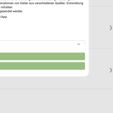
binationen von Daten aus verschiedenen Quellen. Entwicklung
 Inhalten.
gesendet werden.
e/App.
❯
n
❯