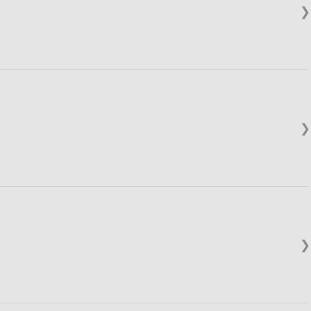
❯
❯
❯