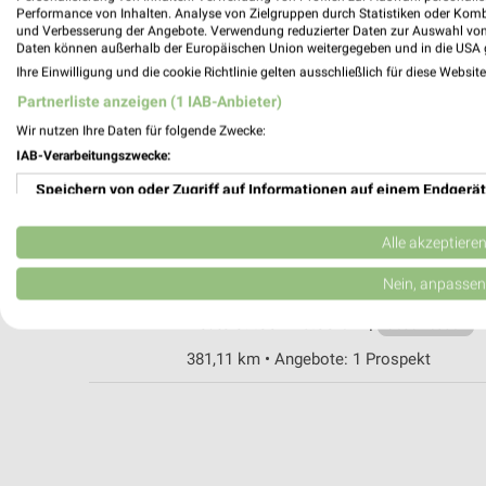
Performance von Inhalten. Analyse von Zielgruppen durch Statistiken oder Kom
und Verbesserung der Angebote. Verwendung reduzierter Daten zur Auswahl von
Daten können außerhalb der Europäischen Union weitergegeben und in die USA 
Fressnapf XXL Fulda
Ihre Einwilligung und die cookie Richtlinie gelten ausschließlich für diese Websit
Kohlhäuser Straße 71
Partnerliste anzeigen (1 IAB-Anbieter)
36043 Fulda
Wir nutzen Ihre Daten für folgende Zwecke:
Heute 09:00 - 18:00 Uhr |
Geschlossen
IAB-Verarbeitungszwecke:
339,32 km • Angebote: 1 Prospekt
Speichern von oder Zugriff auf Informationen auf einem Endgerät
Verwendung reduzierter Daten zur Auswahl von Werbeanzeigen
ZOO & Co. Wächtersbach
Alle akzeptiere
Main-Kinzig-Str. 21
Erstellung von Profilen für personalisierte Werbung
Nein, anpassen
63607 Wächtersbach
Heute 09:00 - 18:00 Uhr |
Verwendung von Profilen zur Auswahl personalisierter Werbung
Geschlossen
381,11 km • Angebote: 1 Prospekt
Erstellung von Profilen zur Personalisierung von Inhalten
Verwendung von Profilen zur Auswahl personalisierter Inhalte
Messung der Werbeleistung