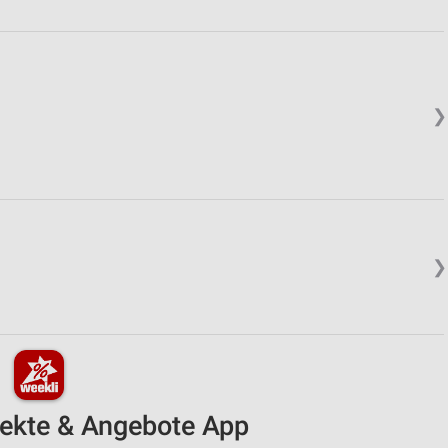
❯
❯
pekte & Angebote App