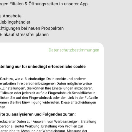
en Filialen & Öffnungszeiten in unserer App.
e Angebote
ieblingshändler
htigungen bei neuen Prospekten
 Einkauf stressfrei planen
 App jetzt laden oder QR-Code scannen.
Datenschutzbestimmungen
tellung nur für unbedingt erforderliche cookie
erät zu, wie z. B. eindeutige IDs in cookie und anderen
verarbeiten Ihre personenbezogenen Daten möglicherweise
„Einstellungen“. Sie können Ihre Einstellungen akzeptieren,
 klicken oder jederzeit auf die Fingerabdruck-Schaltfläche in
klicken Sie auf den Fingerabdruck oder den Link in der Fußzeile
önnen Sie Ihre Einwilligung widerrufen. Diese Entscheidungen
ten.
ite zu analysieren und Folgendes zu tun:
reduzierter Daten zur Auswahl von Werbeanzeigen. Erstellung
ersonalisierter Werbung. Erstellung von Profilen zur
ierter Inhalte. Messung der Werbeleistung. Messung der