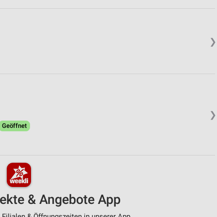
❯
❯
Geöffnet
pekte & Angebote App
ilialen & Öffnungszeiten in unserer App.