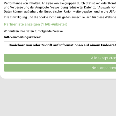
Performance von Inhalten. Analyse von Zielgruppen durch Statistiken oder Kom
und Verbesserung der Angebote. Verwendung reduzierter Daten zur Auswahl von
Diana Fürstenberg Oberaula
Daten können außerhalb der Europäischen Union weitergegeben und in die USA 
Raiffeisenstr. 1
Ihre Einwilligung und die cookie Richtlinie gelten ausschließlich für diese Websit
36280 Oberaula
Partnerliste anzeigen (1 IAB-Anbieter)
328,30 km
Wir nutzen Ihre Daten für folgende Zwecke:
IAB-Verarbeitungszwecke:
Speichern von oder Zugriff auf Informationen auf einem Endgerät
E-Center Herkules SB Warenhaus Lauter
Am Wörth 63
Verwendung reduzierter Daten zur Auswahl von Werbeanzeigen
36341 Lauterbach
Alle akzeptiere
Heute 08:00 - 21:00 Uhr |
Geöffnet
Erstellung von Profilen für personalisierte Werbung
Nein, anpassen
347,53 km • Angebote: 1 Prospekt
Verwendung von Profilen zur Auswahl personalisierter Werbung
Erstellung von Profilen zur Personalisierung von Inhalten
Verwendung von Profilen zur Auswahl personalisierter Inhalte
Messung der Werbeleistung