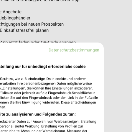
e Angebote
ieblingshändler
htigungen bei neuen Prospekten
 Einkauf stressfrei planen
 App jetzt laden oder QR-Code scannen.
Datenschutzbestimmungen
tellung nur für unbedingt erforderliche cookie
erät zu, wie z. B. eindeutige IDs in cookie und anderen
verarbeiten Ihre personenbezogenen Daten möglicherweise
„Einstellungen“. Sie können Ihre Einstellungen akzeptieren,
 klicken oder jederzeit auf die Fingerabdruck-Schaltfläche in
klicken Sie auf den Fingerabdruck oder den Link in der Fußzeile
önnen Sie Ihre Einwilligung widerrufen. Diese Entscheidungen
ten.
ite zu analysieren und Folgendes zu tun:
reduzierter Daten zur Auswahl von Werbeanzeigen. Erstellung
ersonalisierter Werbung. Erstellung von Profilen zur
ierter Inhalte. Messung der Werbeleistung. Messung der