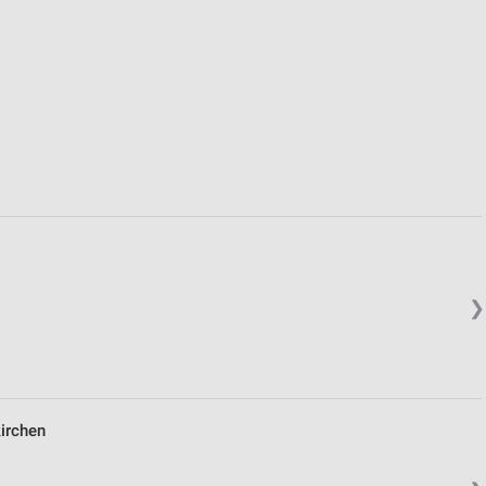
von Daten aus verschiedenen
ren
❯
irchen