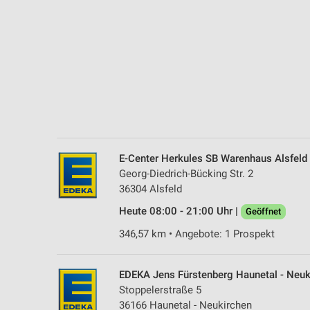
Messung der Performance von Inhalten
Analyse von Zielgruppen durch Statistiken oder Kombinationen 
Quellen
Entwicklung und Verbesserung der Angebote
Verwendung reduzierter Daten zur Auswahl von Inhalten
IAB-Besonderheiten:
Verwendung genauer Standortdaten
E-Center Herkules SB Warenhaus Alsfeld
Georg-Diedrich-Bücking Str. 2
Geräte anhand von aktiv angeforderten Informationen identifizie
36304 Alsfeld
Nicht-IAB-Verarbeitungszwecke:
Heute 08:00 - 21:00 Uhr |
Geöffnet
Notwendig
346,57 km • Angebote: 1 Prospekt
Performance
EDEKA Jens Fürstenberg Haunetal - Neuk
Funktional
Stoppelerstraße 5
36166 Haunetal - Neukirchen
Werbung