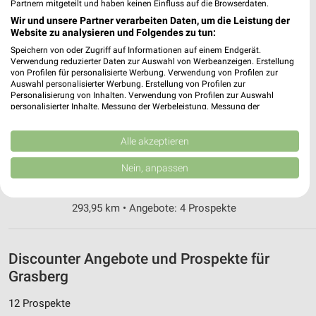
Partnern mitgeteilt und haben keinen Einfluss auf die Browserdaten.
ALDI Nord Ottersberg
Wir und unsere Partner verarbeiten Daten, um die Leistung der
Am Damm 10
Website zu analysieren und Folgendes zu tun:
28870 Ottersberg
❯
Speichern von oder Zugriff auf Informationen auf einem Endgerät.
Verwendung reduzierter Daten zur Auswahl von Werbeanzeigen. Erstellung
Heute 07:00 - 20:00 Uhr |
Geschlossen
von Profilen für personalisierte Werbung. Verwendung von Profilen zur
Auswahl personalisierter Werbung. Erstellung von Profilen zur
293,93 km • Angebote: 4 Prospekte
Personalisierung von Inhalten. Verwendung von Profilen zur Auswahl
personalisierter Inhalte. Messung der Werbeleistung. Messung der
Performance von Inhalten. Analyse von Zielgruppen durch Statistiken oder
Kombinationen von Daten aus verschiedenen Quellen. Entwicklung und
Netto Marken-Discount Ottersberg
Verbesserung der Angebote. Verwendung reduzierter Daten zur Auswahl
Alle akzeptieren
Am Damm 8 f
von Inhalten.
28870 Ottersberg
Daten können außerhalb der Europäischen Union weitergegeben und in die
❯
Nein, anpassen
USA gesendet werden.
Heute 07:00 - 22:00 Uhr |
Geöffnet
Ihre Einwilligung und die cookie Richtlinie gelten ausschließlich für diese
Website/App.
293,95 km • Angebote: 4 Prospekte
Partnerliste anzeigen (1 IAB-Anbieter)
Wir nutzen Ihre Daten für folgende Zwecke:
IAB-Verarbeitungszwecke:
Discounter Angebote und Prospekte für
Grasberg
Speichern von oder Zugriff auf Informationen
auf einem Endgerät
12 Prospekte