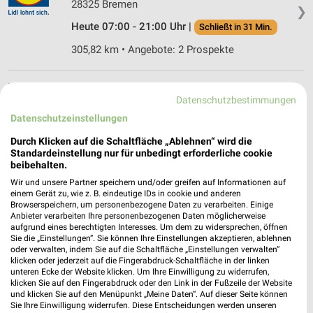
28325 Bremen
❯
Heute 07:00 - 21:00 Uhr |
Schließt in 31 Min.
305,82 km • Angebote: 2 Prospekte
ALDI Nord Bremen
Datenschutzbestimmungen
Enrique-Schmidt-Straße 1
Datenschutzeinstellungen
28359 Bremen
❯
Durch Klicken auf die Schaltfläche „Ablehnen“ wird die
Heute 07:00 - 21:00 Uhr |
Schließt in 31 Min.
Standardeinstellung nur für unbedingt erforderliche cookie
beibehalten.
312,63 km • Angebote: 4 Prospekte
Wir und unsere Partner speichern und/oder greifen auf Informationen auf
einem Gerät zu, wie z. B. eindeutige IDs in cookie und anderen
Browserspeichern, um personenbezogene Daten zu verarbeiten. Einige
Action Bremen
Anbieter verarbeiten Ihre personenbezogenen Daten möglicherweise
Max-Säume-Straße 21-31
aufgrund eines berechtigten Interesses. Um dem zu widersprechen, öffnen
28327 Bremen
Sie die „Einstellungen“. Sie können Ihre Einstellungen akzeptieren, ablehnen
❯
oder verwalten, indem Sie auf die Schaltfläche „Einstellungen verwalten“
Heute 09:00 - 20:00 Uhr |
klicken oder jederzeit auf die Fingerabdruck-Schaltfläche in der linken
Geschlossen
unteren Ecke der Website klicken. Um Ihre Einwilligung zu widerrufen,
klicken Sie auf den Fingerabdruck oder den Link in der Fußzeile der Website
307,29 km • Angebote: 1 Prospekt
und klicken Sie auf den Menüpunkt „Meine Daten“. Auf dieser Seite können
Sie Ihre Einwilligung widerrufen. Diese Entscheidungen werden unseren