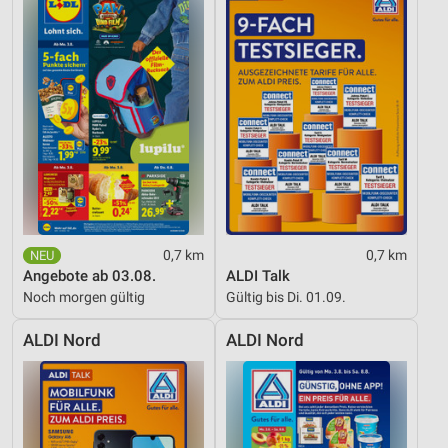
Entwicklung und Verbesserung der Angebote
Verwendung reduzierter Daten zur Auswahl von
Inhalten
IAB-Besonderheiten:
Verwendung genauer Standortdaten
Geräte anhand von aktiv angeforderten
Informationen identifizieren
Nicht-IAB-Verarbeitungszwecke:
Notwendig
0,7 km
0,7 km
Angebote ab 03.08.
ALDI Talk
Performance
Noch morgen gültig
Gültig bis Di. 01.09.
Funktional
ALDI Nord
ALDI Nord
Werbung