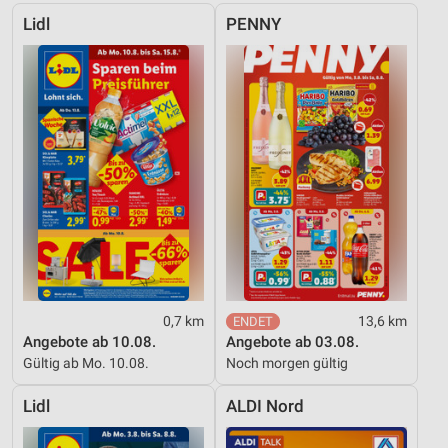
Verwendung reduzierter Daten zur Auswahl von
Werbeanzeigen
Lidl
PENNY
Erstellung von Profilen für personalisierte
Werbung
Verwendung von Profilen zur Auswahl
personalisierter Werbung
Erstellung von Profilen zur Personalisierung
von Inhalten
Verwendung von Profilen zur Auswahl
personalisierter Inhalte
Messung der Werbeleistung
0,7 km
13,6 km
Messung der Performance von Inhalten
Angebote ab 10.08.
Angebote ab 03.08.
Gültig ab Mo. 10.08.
Noch morgen gültig
Analyse von Zielgruppen durch Statistiken oder
Kombinationen von Daten aus verschiedenen
Lidl
ALDI Nord
Quellen