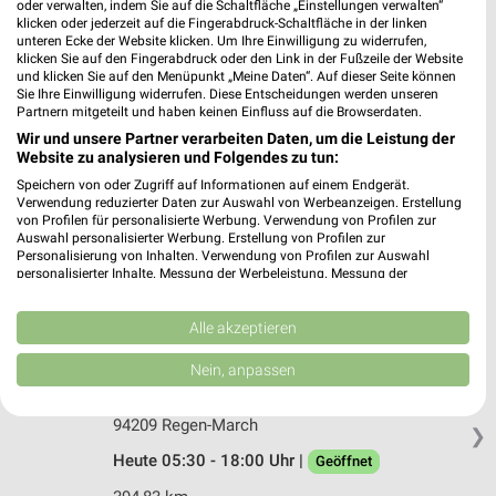
nah & gut Gilch Aschenau
oder verwalten, indem Sie auf die Schaltfläche „Einstellungen verwalten“
klicken oder jederzeit auf die Fingerabdruck-Schaltfläche in der linken
Hauptstraße 33 C 7
unteren Ecke der Website klicken. Um Ihre Einwilligung zu widerrufen,
94560 Aschenau
klicken Sie auf den Fingerabdruck oder den Link in der Fußzeile der Website
❯
und klicken Sie auf den Menüpunkt „Meine Daten“. Auf dieser Seite können
Heute 06:30 - 18:00 Uhr |
Geöffnet
Sie Ihre Einwilligung widerrufen. Diese Entscheidungen werden unseren
Partnern mitgeteilt und haben keinen Einfluss auf die Browserdaten.
406,66 km
Wir und unsere Partner verarbeiten Daten, um die Leistung der
Website zu analysieren und Folgendes zu tun:
Speichern von oder Zugriff auf Informationen auf einem Endgerät.
nah & gut Kilger Ruhmannsfelden
Verwendung reduzierter Daten zur Auswahl von Werbeanzeigen. Erstellung
Am Bahnhof 1 v 7
von Profilen für personalisierte Werbung. Verwendung von Profilen zur
94239 Ruhmannsfelden
Auswahl personalisierter Werbung. Erstellung von Profilen zur
❯
Personalisierung von Inhalten. Verwendung von Profilen zur Auswahl
Heute 07:00 - 18:00 Uhr |
personalisierter Inhalte. Messung der Werbeleistung. Messung der
Geöffnet
Performance von Inhalten. Analyse von Zielgruppen durch Statistiken oder
Kombinationen von Daten aus verschiedenen Quellen. Entwicklung und
393,62 km
Verbesserung der Angebote. Verwendung reduzierter Daten zur Auswahl
Alle akzeptieren
von Inhalten.
Daten können außerhalb der Europäischen Union weitergegeben und in die
Nein, anpassen
nah & gut Treml Regen-March
USA gesendet werden.
Dorfplatz 14 t 2
Ihre Einwilligung und die cookie Richtlinie gelten ausschließlich für diese
Website/App.
94209 Regen-March
❯
Partnerliste anzeigen (1 IAB-Anbieter)
Heute 05:30 - 18:00 Uhr |
Geöffnet
Wir nutzen Ihre Daten für folgende Zwecke: