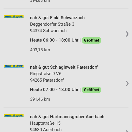
394,83 km
IAB-Verarbeitungszwecke:
Speichern von oder Zugriff auf Informationen
auf einem Endgerät
nah & gut Finkl Schwarzach
Deggendorfer Straße 3
Verwendung reduzierter Daten zur Auswahl von
94374 Schwarzach
❯
Werbeanzeigen
Heute 06:00 - 18:00 Uhr |
Geöffnet
Erstellung von Profilen für personalisierte
403,15 km
Werbung
Verwendung von Profilen zur Auswahl
nah & gut Schlaginweit Patersdorf
personalisierter Werbung
Ringstraße 9 V6
94265 Patersdorf
Erstellung von Profilen zur Personalisierung
❯
von Inhalten
Heute 07:00 - 18:00 Uhr |
Geöffnet
Verwendung von Profilen zur Auswahl
391,46 km
personalisierter Inhalte
Messung der Werbeleistung
nah & gut Hartmannsgruber Auerbach
Hauptstraße 15
Messung der Performance von Inhalten
94530 Auerbach