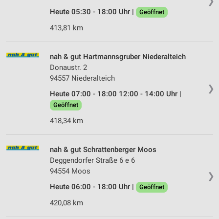
❯
Analyse von Zielgruppen durch Statistiken oder
Heute 05:30 - 18:00 Uhr |
Geöffnet
Kombinationen von Daten aus verschiedenen
Quellen
413,81 km
Entwicklung und Verbesserung der Angebote
nah & gut Hartmannsgruber Niederalteich
Donaustr. 2
Verwendung reduzierter Daten zur Auswahl von
Inhalten
94557 Niederalteich
❯
IAB-Besonderheiten:
Heute 07:00 - 18:00 12:00 - 14:00 Uhr |
Geöffnet
Verwendung genauer Standortdaten
418,34 km
Geräte anhand von aktiv angeforderten
Informationen identifizieren
nah & gut Schrattenberger Moos
Nicht-IAB-Verarbeitungszwecke:
Deggendorfer Straße 6 e 6
Notwendig
94554 Moos
❯
Heute 06:00 - 18:00 Uhr |
Performance
Geöffnet
420,08 km
Funktional