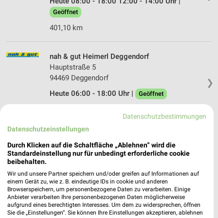
Heute 08:00 - 18:00 12:00 - 14:00 Uhr |
Geöffnet
401,10 km
nah & gut Heimerl Deggendorf
Hauptstraße 5
94469 Deggendorf
❯
Heute 06:00 - 18:00 Uhr |
Geöffnet
412,46 km
Datenschutzbestimmungen
Datenschutzeinstellungen
nah & gut Ebner Achslach
Durch Klicken auf die Schaltfläche „Ablehnen“ wird die
Sägmühlstraße 2
Standardeinstellung nur für unbedingt erforderliche cookie
94250 Achslach
beibehalten.
❯
Wir und unsere Partner speichern und/oder greifen auf Informationen auf
Heute 06:00 - 17:30 Uhr |
Geöffnet
einem Gerät zu, wie z. B. eindeutige IDs in cookie und anderen
Browserspeichern, um personenbezogene Daten zu verarbeiten. Einige
395,94 km
Anbieter verarbeiten Ihre personenbezogenen Daten möglicherweise
aufgrund eines berechtigten Interesses. Um dem zu widersprechen, öffnen
Sie die „Einstellungen“. Sie können Ihre Einstellungen akzeptieren, ablehnen