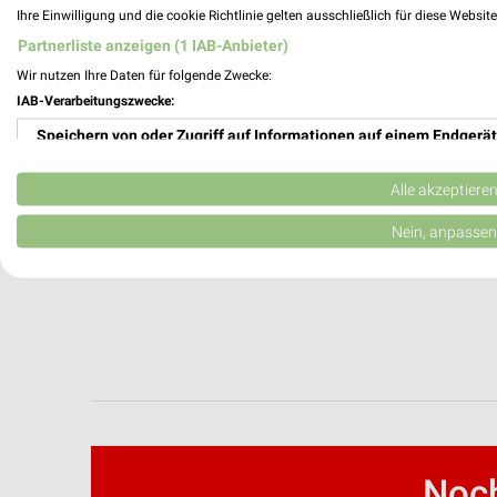
Ihre Einwilligung und die cookie Richtlinie gelten ausschließlich für diese Websit
Partnerliste anzeigen (1 IAB-Anbieter)
Wir nutzen Ihre Daten für folgende Zwecke:
IAB-Verarbeitungszwecke:
Speichern von oder Zugriff auf Informationen auf einem Endgerät
Verwendung reduzierter Daten zur Auswahl von Werbeanzeigen
Alle akzeptiere
Erstellung von Profilen für personalisierte Werbung
Nein, anpassen
Verwendung von Profilen zur Auswahl personalisierter Werbung
Erstellung von Profilen zur Personalisierung von Inhalten
Verwendung von Profilen zur Auswahl personalisierter Inhalte
Messung der Werbeleistung
Messung der Performance von Inhalten
Noch