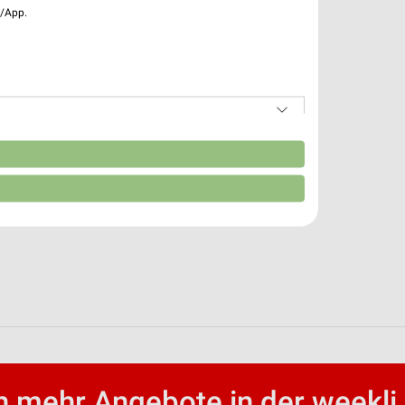
e/App.
n
 mehr Angebote in der weekli