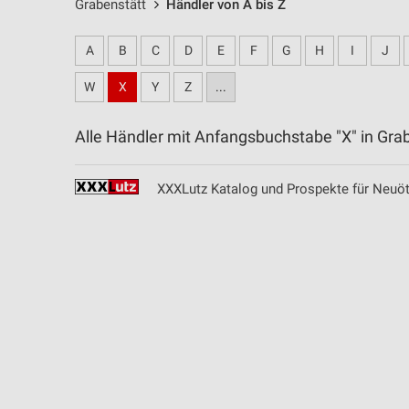
Grabenstätt
Händler von A bis Z
A
B
C
D
E
F
G
H
I
J
W
X
Y
Z
...
Alle Händler mit Anfangsbuchstabe "X" in Gr
XXXLutz Katalog und Prospekte für Neuöt