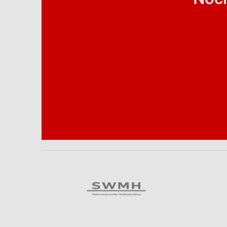
Analyse von Zielgruppen durch Statistiken oder Kombinationen 
Quellen
Entwicklung und Verbesserung der Angebote
Verwendung reduzierter Daten zur Auswahl von Inhalten
IAB-Besonderheiten:
Verwendung genauer Standortdaten
Geräte anhand von aktiv angeforderten Informationen identifizie
Nicht-IAB-Verarbeitungszwecke:
Notwendig
Performance
Funktional
Werbung