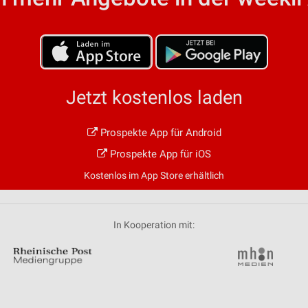
von Daten aus verschiedenen
Jetzt kostenlos laden
Prospekte App für Android
ren
Prospekte App für iOS
Kostenlos im App Store erhältlich
In Kooperation mit: