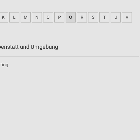
K
L
M
N
O
P
Q
R
S
T
U
V
abenstätt und Umgebung
ting