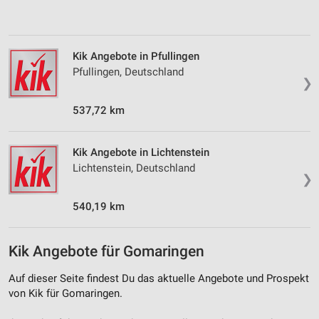
personalisierter Inhalte
Messung der Werbeleistung
Kik Angebote in Pfullingen
Messung der Performance von Inhalten
Pfullingen, Deutschland
❯
Analyse von Zielgruppen durch Statistiken oder
Kombinationen von Daten aus verschiedenen
537,72 km
Quellen
Entwicklung und Verbesserung der Angebote
Kik Angebote in Lichtenstein
Lichtenstein, Deutschland
Verwendung reduzierter Daten zur Auswahl von
❯
Inhalten
540,19 km
IAB-Besonderheiten:
Verwendung genauer Standortdaten
Kik Angebote für Gomaringen
Geräte anhand von aktiv angeforderten
Informationen identifizieren
Auf dieser Seite findest Du das aktuelle Angebote und Prospekt
von Kik für Gomaringen.
Nicht-IAB-Verarbeitungszwecke: