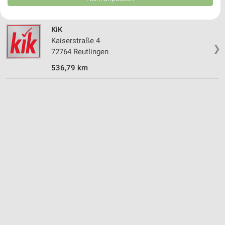
USA gesendet werden.
Ihre Einwilligung und die cookie Richtlinie gelten ausschließlich für diese
Website/App.
KiK
Partnerliste anzeigen (1 IAB-Anbieter)
Kaiserstraße 4
❯
Wir nutzen Ihre Daten für folgende Zwecke:
72764 Reutlingen
IAB-Verarbeitungszwecke:
536,79 km
Speichern von oder Zugriff auf Informationen
auf einem Endgerät
Verwendung reduzierter Daten zur Auswahl von
Werbeanzeigen
Erstellung von Profilen für personalisierte
Werbung
Verwendung von Profilen zur Auswahl
personalisierter Werbung
Erstellung von Profilen zur Personalisierung
von Inhalten
Verwendung von Profilen zur Auswahl