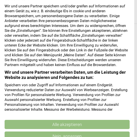
Wir und unsere Partner speichern und/oder greifen auf Informationen auf
einem Gerät zu, wie z. B. eindeutige IDs in cookie und anderen
Browserspeichern, um personenbezogene Daten zu verarbeiten. Einige
Anbieter verarbeiten Ihre personenbezogenen Daten möglicherweise
aufgrund eines berechtigten Interesses. Um dem zu widersprechen, öffnen
Sie die „Einstellungen“. Sie können Ihre Einstellungen akzeptieren, ablehnen
Weitere Kik Geschäfte mit Angeboten in und
oder verwalten, indem Sie auf die Schaltfläche „Einstellungen verwalten“
klicken oder jederzeit auf die Fingerabdruck-Schaltfläche in der linken
um Gomaringen
unteren Ecke der Website klicken. Um Ihre Einwilligung zu widerrufen,
klicken Sie auf den Fingerabdruck oder den Link in der Fußzeile der Website
und klicken Sie auf den Menüpunkt „Meine Daten“. Auf dieser Seite können
5 Geschäfte und Orte
Sie Ihre Einwilligung widerrufen. Diese Entscheidungen werden unseren
Partnern mitgeteilt und haben keinen Einfluss auf die Browserdaten.
Kik Angebote in Mössingen
Wir und unsere Partner verarbeiten Daten, um die Leistung der
Website zu analysieren und Folgendes zu tun:
Mössingen, Deutschland
❯
Speichern von oder Zugriff auf Informationen auf einem Endgerät.
Verwendung reduzierter Daten zur Auswahl von Werbeanzeigen. Erstellung
von Profilen für personalisierte Werbung. Verwendung von Profilen zur
551,40 km
Auswahl personalisierter Werbung. Erstellung von Profilen zur
Personalisierung von Inhalten. Verwendung von Profilen zur Auswahl
personalisierter Inhalte. Messung der Werbeleistung. Messung der
Kik Angebote in Reutlingen Betzingen
Performance von Inhalten. Analyse von Zielgruppen durch Statistiken oder
Kombinationen von Daten aus verschiedenen Quellen. Entwicklung und
Reutlingen Betzingen, Deutschland
❯
Verbesserung der Angebote. Verwendung reduzierter Daten zur Auswahl
Alle akzeptieren
von Inhalten.
Daten können außerhalb der Europäischen Union weitergegeben und in die
Nein, anpassen
538,81 km