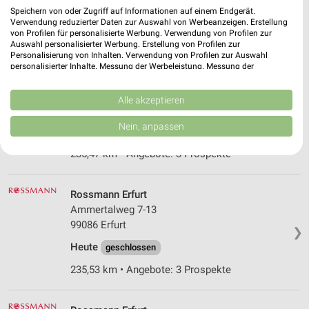
❯
Speichern von oder Zugriff auf Informationen auf einem Endgerät.
Heute
geschlossen
Verwendung reduzierter Daten zur Auswahl von Werbeanzeigen. Erstellung
von Profilen für personalisierte Werbung. Verwendung von Profilen zur
235,47 km
Auswahl personalisierter Werbung. Erstellung von Profilen zur
Personalisierung von Inhalten. Verwendung von Profilen zur Auswahl
personalisierter Inhalte. Messung der Werbeleistung. Messung der
Performance von Inhalten. Analyse von Zielgruppen durch Statistiken oder
Rossmann Erfurt
Kombinationen von Daten aus verschiedenen Quellen. Entwicklung und
Mainzer Str. 38/39
Verbesserung der Angebote. Verwendung reduzierter Daten zur Auswahl
Alle akzeptieren
99089 Erfurt
von Inhalten.
❯
Daten können außerhalb der Europäischen Union weitergegeben und in die
Nein, anpassen
Heute
geschlossen
USA gesendet werden.
Ihre Einwilligung und die cookie Richtlinie gelten ausschließlich für diese
235,47 km • Angebote: 3 Prospekte
Website/App.
Partnerliste anzeigen (1 IAB-Anbieter)
Rossmann Erfurt
Wir nutzen Ihre Daten für folgende Zwecke:
Ammertalweg 7-13
IAB-Verarbeitungszwecke:
99086 Erfurt
❯
Speichern von oder Zugriff auf Informationen
auf einem Endgerät
Heute
geschlossen
235,53 km • Angebote: 3 Prospekte
Verwendung reduzierter Daten zur Auswahl von
Werbeanzeigen