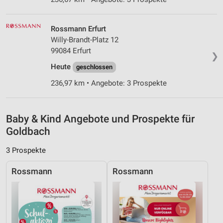
Inhalten
IAB-Besonderheiten:
Rossmann Erfurt
Verwendung genauer Standortdaten
Willy-Brandt-Platz 12
99084 Erfurt
Geräte anhand von aktiv angeforderten
❯
Informationen identifizieren
Heute
geschlossen
Nicht-IAB-Verarbeitungszwecke:
236,97 km • Angebote: 3 Prospekte
Notwendig
Performance
Baby & Kind Angebote und Prospekte für
Goldbach
Funktional
3 Prospekte
Werbung
Rossmann
Rossmann