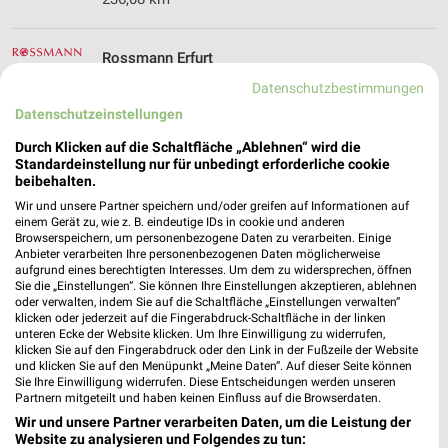
Rossmann Erfurt
Moskauer Platz 20
Datenschutzbestimmungen
99091 Erfurt
❯
Datenschutzeinstellungen
Heute
geschlossen
Durch Klicken auf die Schaltfläche „Ablehnen“ wird die
Standardeinstellung nur für unbedingt erforderliche cookie
235,93 km • Angebote: 3 Prospekte
beibehalten.
Wir und unsere Partner speichern und/oder greifen auf Informationen auf
einem Gerät zu, wie z. B. eindeutige IDs in cookie und anderen
Ernsting's family Eisenach
Browserspeichern, um personenbezogene Daten zu verarbeiten. Einige
Mühlhäuser Straße 110
Anbieter verarbeiten Ihre personenbezogenen Daten möglicherweise
99817 Eisenach
aufgrund eines berechtigten Interesses. Um dem zu widersprechen, öffnen
❯
Sie die „Einstellungen“. Sie können Ihre Einstellungen akzeptieren, ablehnen
Heute
oder verwalten, indem Sie auf die Schaltfläche „Einstellungen verwalten“
geschlossen
klicken oder jederzeit auf die Fingerabdruck-Schaltfläche in der linken
272,10 km
unteren Ecke der Website klicken. Um Ihre Einwilligung zu widerrufen,
klicken Sie auf den Fingerabdruck oder den Link in der Fußzeile der Website
und klicken Sie auf den Menüpunkt „Meine Daten“. Auf dieser Seite können
Sie Ihre Einwilligung widerrufen. Diese Entscheidungen werden unseren
Ernsting's family Erfurt
Partnern mitgeteilt und haben keinen Einfluss auf die Browserdaten.
Mainzer Straße 38
Wir und unsere Partner verarbeiten Daten, um die Leistung der
99089 Erfurt
Website zu analysieren und Folgendes zu tun: