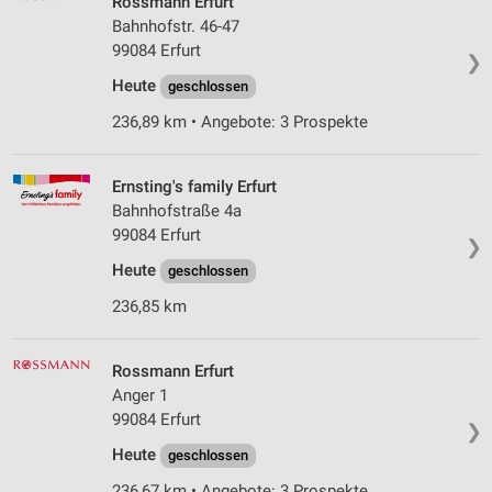
Rossmann Erfurt
Erstellung von Profilen für personalisierte
Werbung
Bahnhofstr. 46-47
99084 Erfurt
❯
Verwendung von Profilen zur Auswahl
Heute
geschlossen
personalisierter Werbung
236,89 km • Angebote: 3 Prospekte
Erstellung von Profilen zur Personalisierung
von Inhalten
Ernsting's family Erfurt
Verwendung von Profilen zur Auswahl
Bahnhofstraße 4a
personalisierter Inhalte
99084 Erfurt
❯
Messung der Werbeleistung
Heute
geschlossen
Messung der Performance von Inhalten
236,85 km
Analyse von Zielgruppen durch Statistiken oder
Kombinationen von Daten aus verschiedenen
Rossmann Erfurt
Quellen
Anger 1
99084 Erfurt
❯
Entwicklung und Verbesserung der Angebote
Heute
geschlossen
Verwendung reduzierter Daten zur Auswahl von
236,67 km • Angebote: 3 Prospekte