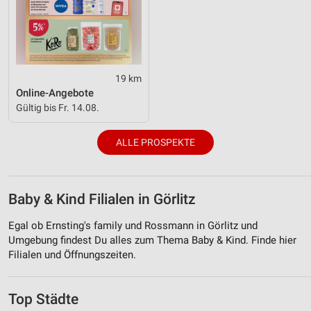
Entwicklung und Verbesserung der Angebote
Verwendung reduzierter Daten zur Auswahl von
Inhalten
19 km
IAB-Besonderheiten:
Online-Angebote
Gültig bis Fr. 14.08.
Verwendung genauer Standortdaten
Geräte anhand von aktiv angeforderten
ALLE PROSPEKTE
Informationen identifizieren
Nicht-IAB-Verarbeitungszwecke:
Notwendig
Baby & Kind Filialen in Görlitz
Performance
Egal ob Ernsting's family und Rossmann in Görlitz und
Umgebung findest Du alles zum Thema Baby & Kind. Finde hier
Funktional
Filialen und Öffnungszeiten.
Werbung
Top Städte