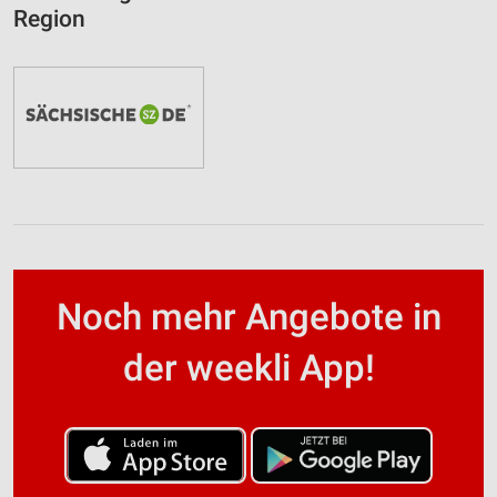
Region
Noch mehr Angebote in
der weekli App!