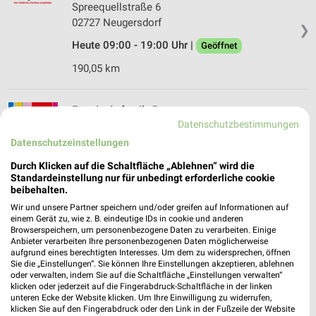
Spreequellstraße 6
02727 Neugersdorf
❯
Heute 09:00 - 19:00 Uhr |
Geöffnet
190,05 km
Ernsting's family Bautzen
Datenschutzbestimmungen
Gesundbrunnenring 62
02625 Bautzen
Datenschutzeinstellungen
❯
Heute 09:00 - 20:00 Uhr |
Geöffnet
Durch Klicken auf die Schaltfläche „Ablehnen“ wird die
Standardeinstellung nur für unbedingt erforderliche cookie
164,02 km
beibehalten.
Wir und unsere Partner speichern und/oder greifen auf Informationen auf
einem Gerät zu, wie z. B. eindeutige IDs in cookie und anderen
Ernsting's family Bautzen
Browserspeichern, um personenbezogene Daten zu verarbeiten. Einige
Anbieter verarbeiten Ihre personenbezogenen Daten möglicherweise
Reichenstraße 18
aufgrund eines berechtigten Interesses. Um dem zu widersprechen, öffnen
02625 Bautzen
Sie die „Einstellungen“. Sie können Ihre Einstellungen akzeptieren, ablehnen
❯
oder verwalten, indem Sie auf die Schaltfläche „Einstellungen verwalten“
Heute 09:00 - 19:00 Uhr |
Geöffnet
klicken oder jederzeit auf die Fingerabdruck-Schaltfläche in der linken
unteren Ecke der Website klicken. Um Ihre Einwilligung zu widerrufen,
164,59 km
klicken Sie auf den Fingerabdruck oder den Link in der Fußzeile der Website