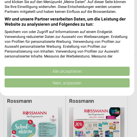
und klicken Sie auf den Menüpunkt „Meine Daten“. Auf dieser Seite können
Sie Ihre Einwilligung widerrufen. Diese Entscheidungen werden unseren
Partnern mitgeteilt und haben keinen Einfluss auf die Browserdaten.
Ernsting's family Weißwasser
Wir und unsere Partner verarbeiten Daten, um die Leistung der
Sachsendamm 30-32
Website zu analysieren und Folgendes zu tun:
02943 Weißwasser
❯
Speichern von oder Zugriff auf Informationen auf einem Endgerät.
Heute 09:00 - 19:00 Uhr |
Verwendung reduzierter Daten zur Auswahl von Werbeanzeigen. Erstellung
Geöffnet
von Profilen für personalisierte Werbung. Verwendung von Profilen zur
140,91 km
Auswahl personalisierter Werbung. Erstellung von Profilen zur
Personalisierung von Inhalten. Verwendung von Profilen zur Auswahl
personalisierter Inhalte. Messung der Werbeleistung. Messung der
Performance von Inhalten. Analyse von Zielgruppen durch Statistiken oder
Kombinationen von Daten aus verschiedenen Quellen. Entwicklung und
Baby & Kind Angebote und Prospekte für
Verbesserung der Angebote. Verwendung reduzierter Daten zur Auswahl
Alle akzeptieren
Görlitz
von Inhalten.
Daten können außerhalb der Europäischen Union weitergegeben und in die
Nein, anpassen
USA gesendet werden.
3 Prospekte
Ihre Einwilligung und die cookie Richtlinie gelten ausschließlich für diese
Website/App.
Rossmann
Rossmann
Partnerliste anzeigen (1 IAB-Anbieter)
Wir nutzen Ihre Daten für folgende Zwecke:
IAB-Verarbeitungszwecke:
Speichern von oder Zugriff auf Informationen
auf einem Endgerät