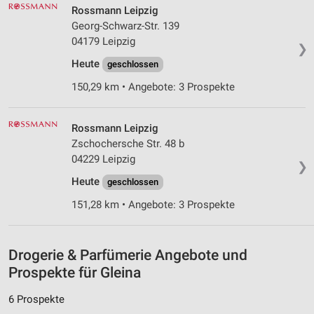
personalisierter Werbung
Rossmann Leipzig
Georg-Schwarz-Str. 139
Erstellung von Profilen zur Personalisierung
04179 Leipzig
von Inhalten
❯
Heute
geschlossen
Verwendung von Profilen zur Auswahl
150,29 km • Angebote: 3 Prospekte
personalisierter Inhalte
Messung der Werbeleistung
Rossmann Leipzig
Zschochersche Str. 48 b
Messung der Performance von Inhalten
04229 Leipzig
❯
Analyse von Zielgruppen durch Statistiken oder
Heute
geschlossen
Kombinationen von Daten aus verschiedenen
Quellen
151,28 km • Angebote: 3 Prospekte
Entwicklung und Verbesserung der Angebote
Drogerie & Parfümerie Angebote und
Verwendung reduzierter Daten zur Auswahl von
Inhalten
Prospekte für Gleina
IAB-Besonderheiten:
6 Prospekte
Verwendung genauer Standortdaten