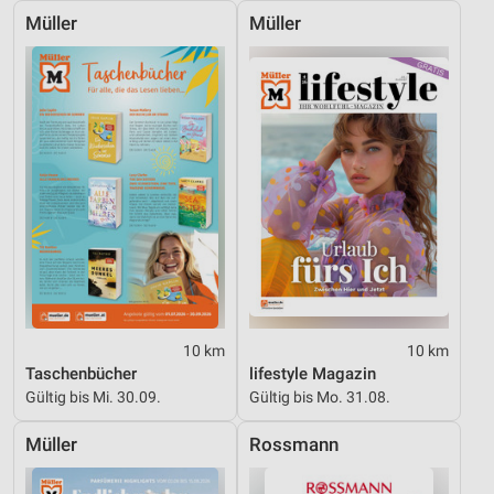
Müller
Müller
Geräte anhand von aktiv angeforderten
Informationen identifizieren
Nicht-IAB-Verarbeitungszwecke:
Notwendig
Performance
Funktional
Werbung
10 km
10 km
Taschenbücher
lifestyle Magazin
Gültig bis Mi. 30.09.
Gültig bis Mo. 31.08.
Müller
Rossmann