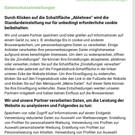
Datenschutzeinstellungen
Durch Klicken auf die Schaltfläche „Ablehnen“ wird die
Standardeinstellung nur für unbedingt erforderliche cookie
beibehalten.
Wir und unsere Partner speichern und/oder greifen auf Informationen auf
einem Gerät zu, wie z. B. eindeutige IDs in cookie und anderen
Browserspeichern, um personenbezogene Daten zu verarbeiten. Einige
Anbieter verarbeiten Ihre personenbezogenen Daten möglicherweise
4,3 km
7,2 km
aufgrund eines berechtigten Interesses. Um dem zu widersprechen, öffnen
Herbstliche Deko-Woche
Einfach draußen kochen
Sie die „Einstellungen“. Sie können Ihre Einstellungen akzeptieren, ablehnen
Gültig bis Di. 01.09.
Gültig bis Di. 18.08.
oder verwalten, indem Sie auf die Schaltfläche „Einstellungen verwalten“
klicken oder jederzeit auf die Fingerabdruck-Schaltfläche in der linken
unteren Ecke der Website klicken. Um Ihre Einwilligung zu widerrufen,
Tchibo
Kik
klicken Sie auf den Fingerabdruck oder den Link in der Fußzeile der Website
und klicken Sie auf den Menüpunkt „Meine Daten“. Auf dieser Seite können
Sie Ihre Einwilligung widerrufen. Diese Entscheidungen werden unseren
Partnern mitgeteilt und haben keinen Einfluss auf die Browserdaten.
Wir und unsere Partner verarbeiten Daten, um die Leistung der
Website zu analysieren und Folgendes zu tun:
Speichern von oder Zugriff auf Informationen auf einem Endgerät.
Verwendung reduzierter Daten zur Auswahl von Werbeanzeigen. Erstellung
von Profilen für personalisierte Werbung. Verwendung von Profilen zur
Auswahl personalisierter Werbung. Erstellung von Profilen zur
Personalisierung von Inhalten. Verwendung von Profilen zur Auswahl