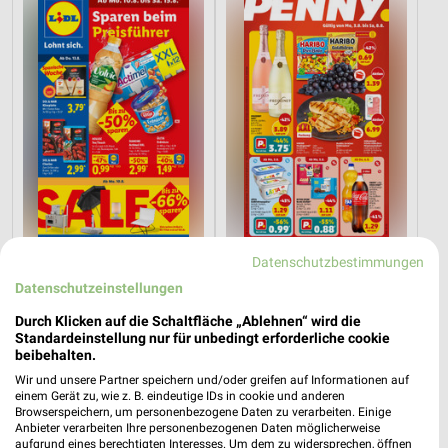
Datenschutzbestimmungen
1,1 km
3,7 km
Datenschutzeinstellungen
Angebote ab 10.08.
Angebote ab 03.08.
Gültig ab Mo. 10.08.
Noch morgen gültig
Durch Klicken auf die Schaltfläche „Ablehnen“ wird die
Standardeinstellung nur für unbedingt erforderliche cookie
toom Baumarkt
XXXLutz
beibehalten.
Wir und unsere Partner speichern und/oder greifen auf Informationen auf
einem Gerät zu, wie z. B. eindeutige IDs in cookie und anderen
Browserspeichern, um personenbezogene Daten zu verarbeiten. Einige
Anbieter verarbeiten Ihre personenbezogenen Daten möglicherweise
aufgrund eines berechtigten Interesses. Um dem zu widersprechen, öffnen