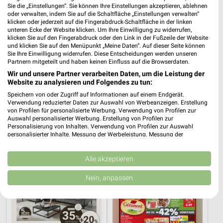
Sie die „Einstellungen“. Sie können Ihre Einstellungen akzeptieren, ablehnen
oder verwalten, indem Sie auf die Schaltfläche „Einstellungen verwalten“
klicken oder jederzeit auf die Fingerabdruck-Schaltfläche in der linken
unteren Ecke der Website klicken. Um Ihre Einwilligung zu widerrufen,
klicken Sie auf den Fingerabdruck oder den Link in der Fußzeile der Website
und klicken Sie auf den Menüpunkt „Meine Daten“. Auf dieser Seite können
Sie Ihre Einwilligung widerrufen. Diese Entscheidungen werden unseren
Partnern mitgeteilt und haben keinen Einfluss auf die Browserdaten.
Wir und unsere Partner verarbeiten Daten, um die Leistung der
Website zu analysieren und Folgendes zu tun:
Speichern von oder Zugriff auf Informationen auf einem Endgerät.
5,5 km
26,5 km
Verwendung reduzierter Daten zur Auswahl von Werbeanzeigen. Erstellung
von Profilen für personalisierte Werbung. Verwendung von Profilen zur
Angebote ab 01.08.
Wohnen Spezial
Auswahl personalisierter Werbung. Erstellung von Profilen zur
Noch heute gültig
Gültig bis Fr. 14.08.
Personalisierung von Inhalten. Verwendung von Profilen zur Auswahl
personalisierter Inhalte. Messung der Werbeleistung. Messung der
Performance von Inhalten. Analyse von Zielgruppen durch Statistiken oder
XXXLutz
Kaufland
Kombinationen von Daten aus verschiedenen Quellen. Entwicklung und
Verbesserung der Angebote. Verwendung reduzierter Daten zur Auswahl
Alle akzeptieren
von Inhalten.
Daten können außerhalb der Europäischen Union weitergegeben und in die
Nein, anpassen
USA gesendet werden.
Ihre Einwilligung und die cookie Richtlinie gelten ausschließlich für diese
Website/App.
Partnerliste anzeigen (1 IAB-Anbieter)