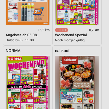
16,2 km
0,7 km
Angebote ab 05.08.
Wochenend Spezial
Gültig bis Di. 11.08.
Noch morgen gültig
NORMA
nahkauf