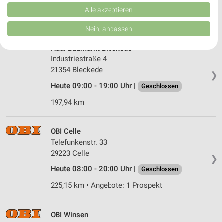
Kombinationen von Daten aus verschiedenen Quellen. Entwicklung und
Heute 09:00 - 19:30 Uhr |
Geschlossen
Verbesserung der Angebote. Verwendung reduzierter Daten zur Auswahl
Alle akzeptieren
von Inhalten.
246,75 km • Angebote: 1 Prospekt
Daten können außerhalb der Europäischen Union weitergegeben und in die
Nein, anpassen
USA gesendet werden.
Ihre Einwilligung und die cookie Richtlinie gelten ausschließlich für diese
Haul Baumarkt Bleckede
Website/App.
Industriestraße 4
Partnerliste anzeigen (1 IAB-Anbieter)
21354 Bleckede
❯
Wir nutzen Ihre Daten für folgende Zwecke:
Heute 09:00 - 19:00 Uhr |
Geschlossen
IAB-Verarbeitungszwecke:
197,94 km
Speichern von oder Zugriff auf Informationen
auf einem Endgerät
OBI Celle
Verwendung reduzierter Daten zur Auswahl von
Telefunkenstr. 33
Werbeanzeigen
29223 Celle
❯
Erstellung von Profilen für personalisierte
Heute 08:00 - 20:00 Uhr |
Geschlossen
Werbung
225,15 km • Angebote: 1 Prospekt
Verwendung von Profilen zur Auswahl
personalisierter Werbung
OBI Winsen
Erstellung von Profilen zur Personalisierung