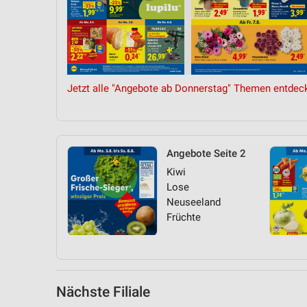
Messung der Performance von Inhalten
Analyse von Zielgruppen durch Statistiken oder Kombinationen 
Quellen
Entwicklung und Verbesserung der Angebote
Jetzt alle "Angebote ab Donnerstag" Themen entdec
Verwendung reduzierter Daten zur Auswahl von Inhalten
IAB-Besonderheiten:
Verwendung genauer Standortdaten
Angebote Seite 2
Kiwi
Geräte anhand von aktiv angeforderten Informationen identifizie
Lose
Nicht-IAB-Verarbeitungszwecke:
Neuseeland
Früchte
Notwendig
Performance
Funktional
Nächste Filiale
Werbung