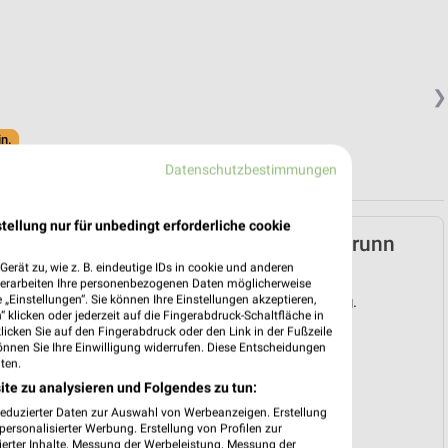
❯
in.
Datenschutzbestimmungen
tellung nur für unbedingt erforderliche cookie
Lidl Prospekt für Gerbrunn
ab Mo. den 03.08.
erät zu, wie z. B. eindeutige IDs in cookie und anderen
verarbeiten Ihre personenbezogenen Daten möglicherweise
„Einstellungen“. Sie können Ihre Einstellungen akzeptieren,
Gültig von 03. Aug. bis 08. Aug.
 klicken oder jederzeit auf die Fingerabdruck-Schaltfläche in
klicken Sie auf den Fingerabdruck oder den Link in der Fußzeile
📅
Kalendereintrag erstellen
önnen Sie Ihre Einwilligung widerrufen. Diese Entscheidungen
ten.
ite zu analysieren und Folgendes zu tun:
PROSPEKT BLÄTTERN
❯
reduzierter Daten zur Auswahl von Werbeanzeigen. Erstellung
ersonalisierter Werbung. Erstellung von Profilen zur
ierter Inhalte. Messung der Werbeleistung. Messung der