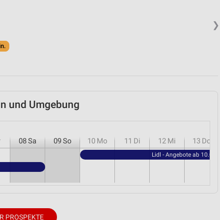
❯
in.
runn und Umgebung
r
08
Sa
09
So
10
Mo
11
Di
12
Mi
13
Do
Lidl - Angebote ab 10.08.
R PROSPEKTE