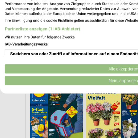
Performance von Inhalten. Analyse von Zielgruppen durch Statistiken oder Kom
und Verbesserung der Angebote. Verwendung reduzierter Daten zur Auswahl von
Daten können außerhalb der Europäischen Union weitergegeben und in die USA 
Ihre Einwilligung und die cookie Richtlinie gelten ausschließlich für diese Websit
Partnerliste anzeigen (1 IAB-Anbieter)
Wir nutzen Ihre Daten für folgende Zwecke:
IAB-Verarbeitungszwecke:
Speichern von oder Zugriff auf Informationen auf einem Endgerät
Verwendung reduzierter Daten zur Auswahl von Werbeanzeigen
Alle akzeptiere
E AB MONTAG
ANGEBOTE AB DONNERSTAG
CLEVER SPAREN
KINDER
Erstellung von Profilen für personalisierte Werbung
Nein, anpassen
Verwendung von Profilen zur Auswahl personalisierter Werbung
Erstellung von Profilen zur Personalisierung von Inhalten
Verwendung von Profilen zur Auswahl personalisierter Inhalte
Messung der Werbeleistung