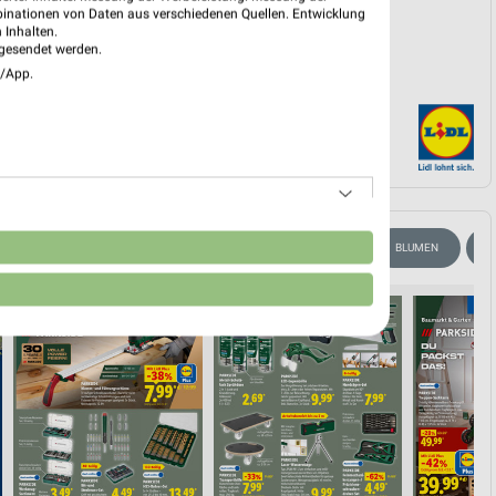
binationen von Daten aus verschiedenen Quellen. Entwicklung
 Inhalten.
gesendet werden.
e/App.
n
MODE & SPIELZEUG
WEIN
ANGEBOTE AB FREITAG
BLUMEN
H