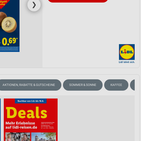
❯
AKTIONEN, RABATTE & GUTSCHEINE
SOMMER & SONNE
KAFFEE
HA