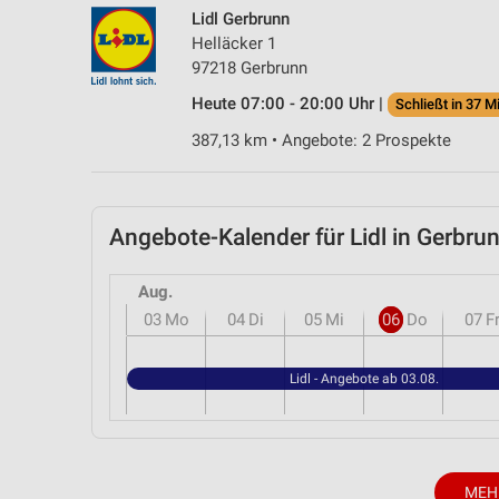
Lidl Gerbrunn
Helläcker 1
97218 Gerbrunn
Heute 07:00 - 20:00 Uhr |
Schließt in 37 M
387,13 km • Angebote: 2 Prospekte
Angebote-Kalender für Lidl in Gerb
Aug.
03
Mo
04
Di
05
Mi
06
Do
07
F
Lidl - Angebote ab 03.08.
MEH