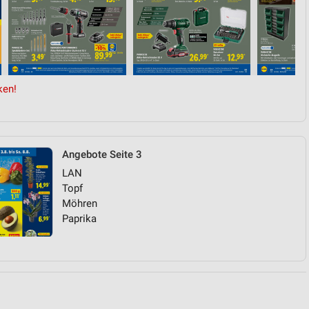
von Daten aus verschiedenen
ken!
Angebote Seite 3
LAN
ren
Topf
Möhren
Paprika