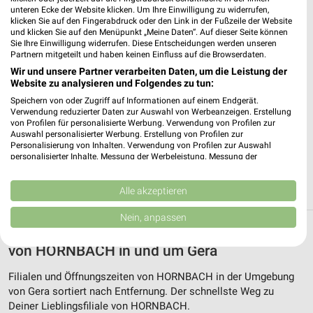
unteren Ecke der Website klicken. Um Ihre Einwilligung zu widerrufen,
klicken Sie auf den Fingerabdruck oder den Link in der Fußzeile der Website
und klicken Sie auf den Menüpunkt „Meine Daten“. Auf dieser Seite können
Sie Ihre Einwilligung widerrufen. Diese Entscheidungen werden unseren
Partnern mitgeteilt und haben keinen Einfluss auf die Browserdaten.
Wir und unsere Partner verarbeiten Daten, um die Leistung der
Website zu analysieren und Folgendes zu tun:
Speichern von oder Zugriff auf Informationen auf einem Endgerät.
HORNBACH Halle
Verwendung reduzierter Daten zur Auswahl von Werbeanzeigen. Erstellung
Delitzscher Str. 54
von Profilen für personalisierte Werbung. Verwendung von Profilen zur
06112 Halle
Auswahl personalisierter Werbung. Erstellung von Profilen zur
❯
Personalisierung von Inhalten. Verwendung von Profilen zur Auswahl
Heute 07:00 - 20:00 Uhr |
personalisierter Inhalte. Messung der Werbeleistung. Messung der
Geschlossen
Performance von Inhalten. Analyse von Zielgruppen durch Statistiken oder
Kombinationen von Daten aus verschiedenen Quellen. Entwicklung und
150,52 km
Verbesserung der Angebote. Verwendung reduzierter Daten zur Auswahl
Alle akzeptieren
von Inhalten.
Daten können außerhalb der Europäischen Union weitergegeben und in die
Nein, anpassen
USA gesendet werden.
Alle Filialen, Adressen und Öffnungszeiten
Ihre Einwilligung und die cookie Richtlinie gelten ausschließlich für diese
von HORNBACH in und um Gera
Website/App.
Partnerliste anzeigen (1 IAB-Anbieter)
Filialen und Öffnungszeiten von HORNBACH in der Umgebung
Wir nutzen Ihre Daten für folgende Zwecke:
von Gera sortiert nach Entfernung. Der schnellste Weg zu
IAB-Verarbeitungszwecke:
Deiner Lieblingsfiliale von HORNBACH.