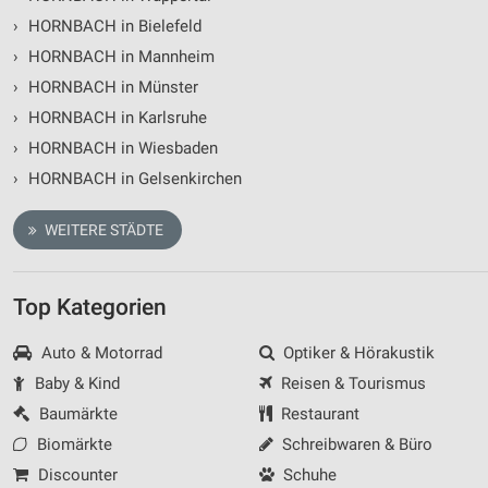
Kombinationen von Daten aus verschiedenen
›
HORNBACH in Bielefeld
Quellen
›
HORNBACH in Mannheim
Entwicklung und Verbesserung der Angebote
›
HORNBACH in Münster
›
HORNBACH in Karlsruhe
Verwendung reduzierter Daten zur Auswahl von
Inhalten
›
HORNBACH in Wiesbaden
›
HORNBACH in Gelsenkirchen
IAB-Besonderheiten:
Verwendung genauer Standortdaten
WEITERE STÄDTE
Geräte anhand von aktiv angeforderten
Informationen identifizieren
Top Kategorien
Nicht-IAB-Verarbeitungszwecke:
Notwendig
Auto & Motorrad
Optiker & Hörakustik
Baby & Kind
Reisen & Tourismus
Performance
Baumärkte
Restaurant
Funktional
Biomärkte
Schreibwaren & Büro
Discounter
Schuhe
Werbung