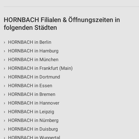
Speichern von oder Zugriff auf Informationen
auf einem Endgerät
HORNBACH Filialen & Öffnungszeiten in
Verwendung reduzierter Daten zur Auswahl von
folgenden Städten
Werbeanzeigen
Erstellung von Profilen für personalisierte
›
HORNBACH in Berlin
Werbung
›
HORNBACH in Hamburg
Verwendung von Profilen zur Auswahl
›
HORNBACH in München
personalisierter Werbung
›
HORNBACH in Frankfurt (Main)
›
HORNBACH in Dortmund
Erstellung von Profilen zur Personalisierung
von Inhalten
›
HORNBACH in Essen
›
HORNBACH in Bremen
Verwendung von Profilen zur Auswahl
personalisierter Inhalte
›
HORNBACH in Hannover
›
HORNBACH in Leipzig
Messung der Werbeleistung
›
HORNBACH in Nürnberg
Messung der Performance von Inhalten
›
HORNBACH in Duisburg
›
HORNBACH in Wuppertal
Analyse von Zielgruppen durch Statistiken oder