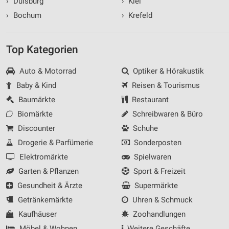
›
Duisburg
›
Kiel
›
Bochum
›
Krefeld
Top Kategorien
Auto & Motorrad
Optiker & Hörakustik
Baby & Kind
Reisen & Tourismus
Baumärkte
Restaurant
Biomärkte
Schreibwaren & Büro
Discounter
Schuhe
Drogerie & Parfümerie
Sonderposten
Elektromärkte
Spielwaren
Garten & Pflanzen
Sport & Freizeit
Gesundheit & Ärzte
Supermärkte
Getränkemärkte
Uhren & Schmuck
Kaufhäuser
Zoohandlungen
Möbel & Wohnen
Weitere Geschäfte