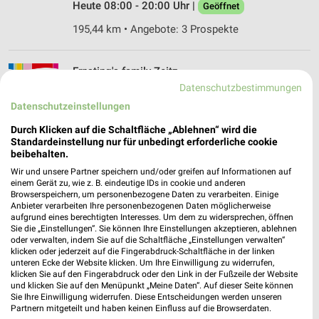
Heute 08:00 - 20:00 Uhr |
Geöffnet
195,44 km • Angebote: 3 Prospekte
Ernsting's family Zeitz
Friedensstraße 23
Datenschutzbestimmungen
06712 Zeitz
Datenschutzeinstellungen
❯
Heute 09:00 - 19:00 Uhr |
Geöffnet
Durch Klicken auf die Schaltfläche „Ablehnen“ wird die
Standardeinstellung nur für unbedingt erforderliche cookie
186,38 km
beibehalten.
Wir und unsere Partner speichern und/oder greifen auf Informationen auf
einem Gerät zu, wie z. B. eindeutige IDs in cookie und anderen
Ernsting's family Schmölln
Browserspeichern, um personenbezogene Daten zu verarbeiten. Einige
Markt 10-13
Anbieter verarbeiten Ihre personenbezogenen Daten möglicherweise
aufgrund eines berechtigten Interesses. Um dem zu widersprechen, öffnen
04626 Schmölln
❯
Sie die „Einstellungen“. Sie können Ihre Einstellungen akzeptieren, ablehnen
oder verwalten, indem Sie auf die Schaltfläche „Einstellungen verwalten“
Heute 09:00 - 20:00 Uhr |
Geöffnet
klicken oder jederzeit auf die Fingerabdruck-Schaltfläche in der linken
unteren Ecke der Website klicken. Um Ihre Einwilligung zu widerrufen,
194,72 km
klicken Sie auf den Fingerabdruck oder den Link in der Fußzeile der Website
und klicken Sie auf den Menüpunkt „Meine Daten“. Auf dieser Seite können
Sie Ihre Einwilligung widerrufen. Diese Entscheidungen werden unseren
Partnern mitgeteilt und haben keinen Einfluss auf die Browserdaten.
Rossmann Zeitz