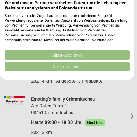
Wir und unsere Partner verarbeiten Daten, um die Leistung der
Wendische Str. 14
Website zu analysieren und Folgendes zu tun:
06712 Zeitz
❯
Speichern von oder Zugriff auf Informationen auf einem Endgerät.
Heute 08:00 - 19:00 Uhr |
Geöffnet
Verwendung reduzierter Daten zur Auswahl von Werbeanzeigen. Erstellung
von Profilen für personalisierte Werbung. Verwendung von Profilen zur
185,22 km • Angebote: 3 Prospekte
Auswahl personalisierter Werbung. Erstellung von Profilen zur
Personalisierung von Inhalten. Verwendung von Profilen zur Auswahl
personalisierter Inhalte. Messung der Werbeleistung. Messung der
Performance von Inhalten. Analyse von Zielgruppen durch Statistiken oder
Rossmann Crimmitschau
Kombinationen von Daten aus verschiedenen Quellen. Entwicklung und
Silberstr. 24/26
Verbesserung der Angebote. Verwendung reduzierter Daten zur Auswahl
Alle akzeptieren
von Inhalten.
08451 Crimmitschau
❯
Daten können außerhalb der Europäischen Union weitergegeben und in die
Nein, anpassen
USA gesendet werden.
Heute 08:00 - 20:00 Uhr |
Geöffnet
Ihre Einwilligung und die cookie Richtlinie gelten ausschließlich für diese
202,14 km • Angebote: 3 Prospekte
Website/App.
Partnerliste anzeigen (1 IAB-Anbieter)
Wir nutzen Ihre Daten für folgende Zwecke:
Ernsting's family Crimmitschau
IAB-Verarbeitungszwecke:
Am Roten Turm 2
08451 Crimmitschau
Speichern von oder Zugriff auf Informationen
❯
auf einem Endgerät
Heute 09:00 - 18:30 Uhr |
Geöffnet
Verwendung reduzierter Daten zur Auswahl von
202,13 km
Werbeanzeigen