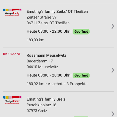
Erstellung von Profilen für personalisierte
Ernsting's family Zeitz/ OT Theißen
Werbung
Zeitzer Straße 39
06711 Zeitz/ OT Theißen
❯
Verwendung von Profilen zur Auswahl
personalisierter Werbung
Heute 08:00 - 22:00 Uhr |
Geöffnet
183,09 km
Erstellung von Profilen zur Personalisierung
von Inhalten
Rossmann Meuselwitz
Verwendung von Profilen zur Auswahl
personalisierter Inhalte
Baderdamm 17
04610 Meuselwitz
❯
Messung der Werbeleistung
Heute 08:00 - 20:00 Uhr |
Geöffnet
Messung der Performance von Inhalten
180,92 km • Angebote: 3 Prospekte
Analyse von Zielgruppen durch Statistiken oder
Kombinationen von Daten aus verschiedenen
Ernsting's family Greiz
Quellen
Puschkinplatz 18
07973 Greiz
Entwicklung und Verbesserung der Angebote
❯