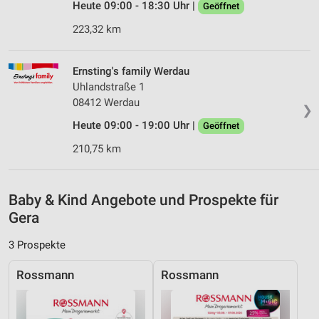
Heute 09:00 - 18:30 Uhr |
Geöffnet
Verwendung reduzierter Daten zur Auswahl von
Inhalten
223,32 km
IAB-Besonderheiten:
Ernsting's family Werdau
Verwendung genauer Standortdaten
Uhlandstraße 1
08412 Werdau
Geräte anhand von aktiv angeforderten
❯
Informationen identifizieren
Heute 09:00 - 19:00 Uhr |
Geöffnet
Nicht-IAB-Verarbeitungszwecke:
210,75 km
Notwendig
Performance
Baby & Kind Angebote und Prospekte für
Gera
Funktional
3 Prospekte
Werbung
Rossmann
Rossmann