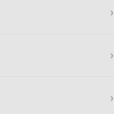
❯
❯
❯