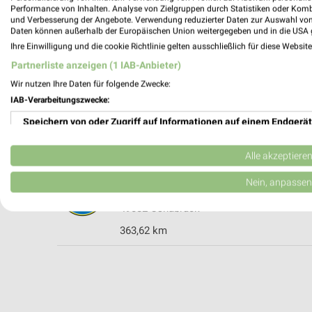
Performance von Inhalten. Analyse von Zielgruppen durch Statistiken oder Kom
und Verbesserung der Angebote. Verwendung reduzierter Daten zur Auswahl von
Daten können außerhalb der Europäischen Union weitergegeben und in die USA 
Ihre Einwilligung und die cookie Richtlinie gelten ausschließlich für diese Websit
Posten-Börse Bad Iburg
Partnerliste anzeigen (1 IAB-Anbieter)
Osnabrücker Straße 29a
Wir nutzen Ihre Daten für folgende Zwecke:
49186 Bad Iburg
IAB-Verarbeitungszwecke:
Heute 09:00 - 19:00 Uhr |
Geöffnet
Speichern von oder Zugriff auf Informationen auf einem Endgerät
365,90 km
Verwendung reduzierter Daten zur Auswahl von Werbeanzeigen
Alle akzeptiere
Tedi Osnabrück
Erstellung von Profilen für personalisierte Werbung
Nein, anpassen
Iburger Str. 225
Verwendung von Profilen zur Auswahl personalisierter Werbung
49082 Osnabrück
363,62 km
Erstellung von Profilen zur Personalisierung von Inhalten
Verwendung von Profilen zur Auswahl personalisierter Inhalte
Messung der Werbeleistung