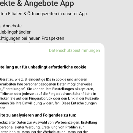
pekte & Angebote App
en Filialen & Öffnungszeiten in unserer App.
e Angebote
ieblingshändler
htigungen bei neuen Prospekten
 Einkauf stressfrei planen
Datenschutzbestimmungen
 App jetzt laden oder QR-Code scannen.
tellung nur für unbedingt erforderliche cookie
erät zu, wie z. B. eindeutige IDs in cookie und anderen
verarbeiten Ihre personenbezogenen Daten möglicherweise
„Einstellungen“. Sie können Ihre Einstellungen akzeptieren,
 klicken oder jederzeit auf die Fingerabdruck-Schaltfläche in
klicken Sie auf den Fingerabdruck oder den Link in der Fußzeile
önnen Sie Ihre Einwilligung widerrufen. Diese Entscheidungen
ten.
ite zu analysieren und Folgendes zu tun:
reduzierter Daten zur Auswahl von Werbeanzeigen. Erstellung
ersonalisierter Werbung. Erstellung von Profilen zur
ierter Inhalte. Messung der Werbeleistung. Messung der