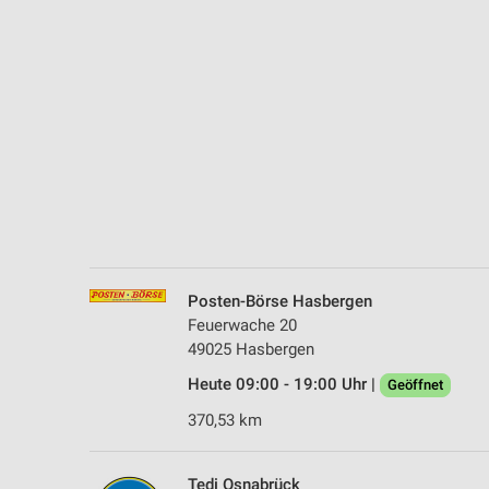
Messung der Performance von Inhalten
Analyse von Zielgruppen durch Statistiken oder Kombinationen 
Quellen
Entwicklung und Verbesserung der Angebote
Verwendung reduzierter Daten zur Auswahl von Inhalten
IAB-Besonderheiten:
Verwendung genauer Standortdaten
Geräte anhand von aktiv angeforderten Informationen identifizie
Posten-Börse Hasbergen
Nicht-IAB-Verarbeitungszwecke:
Feuerwache 20
49025 Hasbergen
Notwendig
Heute 09:00 - 19:00 Uhr |
Geöffnet
Performance
370,53 km
Funktional
Tedi Osnabrück
Werbung