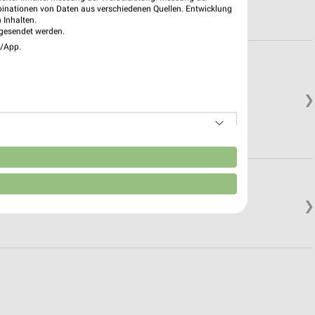
binationen von Daten aus verschiedenen Quellen. Entwicklung
 Inhalten.
gesendet werden.
e/App.
❯
n
❯