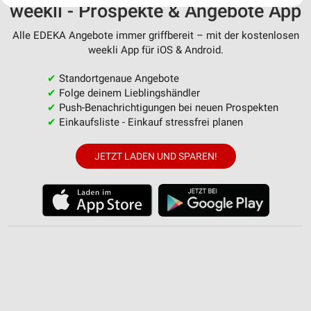
weekli - Prospekte & Angebote App
Website/App.
Partnerliste anzeigen (1 IAB-Anbieter)
Alle EDEKA Angebote immer griffbereit – mit der kostenlosen
Wir nutzen Ihre Daten für folgende Zwecke:
weekli App für iOS & Android.
IAB-Verarbeitungszwecke:
✔
Standortgenaue Angebote
Speichern von oder Zugriff auf Informationen
✔
Folge deinem Lieblingshändler
auf einem Endgerät
✔
Push-Benachrichtigungen bei neuen Prospekten
✔
Einkaufsliste - Einkauf stressfrei planen
Verwendung reduzierter Daten zur Auswahl von
Werbeanzeigen
JETZT LADEN UND SPAREN!
Erstellung von Profilen für personalisierte
Werbung
Verwendung von Profilen zur Auswahl
personalisierter Werbung
Erstellung von Profilen zur Personalisierung
von Inhalten
Verwendung von Profilen zur Auswahl
personalisierter Inhalte