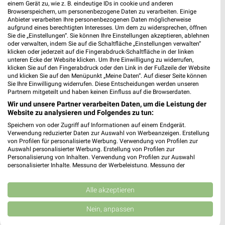
einem Gerät zu, wie z. B. eindeutige IDs in cookie und anderen
Browserspeichern, um personenbezogene Daten zu verarbeiten. Einige
Anbieter verarbeiten Ihre personenbezogenen Daten möglicherweise
aufgrund eines berechtigten Interesses. Um dem zu widersprechen, öffnen
Sie die „Einstellungen“. Sie können Ihre Einstellungen akzeptieren, ablehnen
oder verwalten, indem Sie auf die Schaltfläche „Einstellungen verwalten“
klicken oder jederzeit auf die Fingerabdruck-Schaltfläche in der linken
unteren Ecke der Website klicken. Um Ihre Einwilligung zu widerrufen,
klicken Sie auf den Fingerabdruck oder den Link in der Fußzeile der Website
und klicken Sie auf den Menüpunkt „Meine Daten“. Auf dieser Seite können
Sie Ihre Einwilligung widerrufen. Diese Entscheidungen werden unseren
Partnern mitgeteilt und haben keinen Einfluss auf die Browserdaten.
Wir und unsere Partner verarbeiten Daten, um die Leistung der
Website zu analysieren und Folgendes zu tun:
Speichern von oder Zugriff auf Informationen auf einem Endgerät.
Verwendung reduzierter Daten zur Auswahl von Werbeanzeigen. Erstellung
von Profilen für personalisierte Werbung. Verwendung von Profilen zur
Auswahl personalisierter Werbung. Erstellung von Profilen zur
Personalisierung von Inhalten. Verwendung von Profilen zur Auswahl
MEHR PROSPEKTE
personalisierter Inhalte. Messung der Werbeleistung. Messung der
Performance von Inhalten. Analyse von Zielgruppen durch Statistiken oder
Kombinationen von Daten aus verschiedenen Quellen. Entwicklung und
Verbesserung der Angebote. Verwendung reduzierter Daten zur Auswahl
Alle akzeptieren
von Inhalten.
Daten können außerhalb der Europäischen Union weitergegeben und in die
Nein, anpassen
USA gesendet werden.
Ihre Einwilligung und die cookie Richtlinie gelten ausschließlich für diese