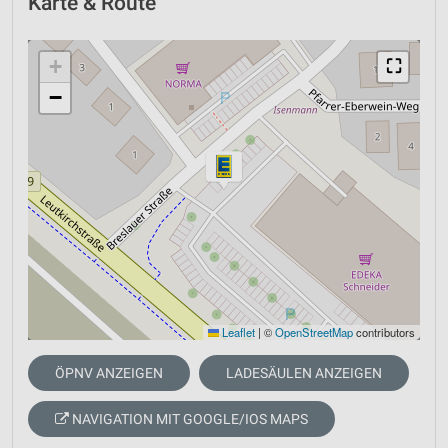
Karte & Route
+
⛶
−
Leaflet
|
©
OpenStreetMap
contributors
ÖPNV ANZEIGEN
LADESÄULEN ANZEIGEN
NAVIGATION MIT GOOGLE/IOS MAPS