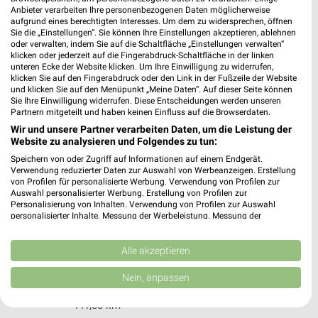
Hermannstraße 4
Anbieter verarbeiten Ihre personenbezogenen Daten möglicherweise
45699 Herten
aufgrund eines berechtigten Interesses. Um dem zu widersprechen, öffnen
❯
Sie die „Einstellungen“. Sie können Ihre Einstellungen akzeptieren, ablehnen
Heute
geschlossen
oder verwalten, indem Sie auf die Schaltfläche „Einstellungen verwalten“
klicken oder jederzeit auf die Fingerabdruck-Schaltfläche in der linken
440,61 km
unteren Ecke der Website klicken. Um Ihre Einwilligung zu widerrufen,
klicken Sie auf den Fingerabdruck oder den Link in der Fußzeile der Website
und klicken Sie auf den Menüpunkt „Meine Daten“. Auf dieser Seite können
Sie Ihre Einwilligung widerrufen. Diese Entscheidungen werden unseren
EuroShop Herten
Partnern mitgeteilt und haben keinen Einfluss auf die Browserdaten.
Hermannstraße 6
Wir und unsere Partner verarbeiten Daten, um die Leistung der
45699 Herten
Website zu analysieren und Folgendes zu tun:
❯
Speichern von oder Zugriff auf Informationen auf einem Endgerät.
Heute
geschlossen
Verwendung reduzierter Daten zur Auswahl von Werbeanzeigen. Erstellung
von Profilen für personalisierte Werbung. Verwendung von Profilen zur
440,60 km • Angebote: 1 Prospekt
Auswahl personalisierter Werbung. Erstellung von Profilen zur
Personalisierung von Inhalten. Verwendung von Profilen zur Auswahl
personalisierter Inhalte. Messung der Werbeleistung. Messung der
Tedi Herne
Performance von Inhalten. Analyse von Zielgruppen durch Statistiken oder
Kombinationen von Daten aus verschiedenen Quellen. Entwicklung und
Edmund-Weber-Str. 205
Verbesserung der Angebote. Verwendung reduzierter Daten zur Auswahl
Alle akzeptieren
44651 Herne
von Inhalten.
❯
Daten können außerhalb der Europäischen Union weitergegeben und in die
Nein, anpassen
Heute
geschlossen
USA gesendet werden.
Ihre Einwilligung und die cookie Richtlinie gelten ausschließlich für diese
441,88 km
Website/App.