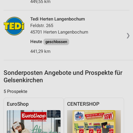
449,55 km
Messung der Performance von Inhalten
Tedi Herten Langenbochum
Analyse von Zielgruppen durch Statistiken oder
Feldstr. 265
Kombinationen von Daten aus verschiedenen
45701 Herten Langenbochum
Quellen
❯
Heute
geschlossen
Entwicklung und Verbesserung der Angebote
441,29 km
Verwendung reduzierter Daten zur Auswahl von
Inhalten
Sonderposten Angebote und Prospekte für
IAB-Besonderheiten:
Gelsenkirchen
Verwendung genauer Standortdaten
5 Prospekte
Geräte anhand von aktiv angeforderten
Informationen identifizieren
EuroShop
CENTERSHOP
Nicht-IAB-Verarbeitungszwecke:
Notwendig
Performance