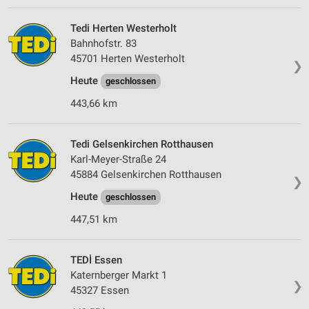
Partnerliste anzeigen (1 IAB-Anbieter)
Tedi Herten Westerholt
Wir nutzen Ihre Daten für folgende Zwecke:
Bahnhofstr. 83
IAB-Verarbeitungszwecke:
45701 Herten Westerholt
❯
Speichern von oder Zugriff auf Informationen
auf einem Endgerät
Heute
geschlossen
443,66 km
Verwendung reduzierter Daten zur Auswahl von
Werbeanzeigen
Tedi Gelsenkirchen Rotthausen
Erstellung von Profilen für personalisierte
Werbung
Karl-Meyer-Straße 24
45884 Gelsenkirchen Rotthausen
❯
Verwendung von Profilen zur Auswahl
Heute
geschlossen
personalisierter Werbung
447,51 km
Erstellung von Profilen zur Personalisierung
von Inhalten
TEDİ Essen
Verwendung von Profilen zur Auswahl
Katernberger Markt 1
personalisierter Inhalte
❯
45327 Essen
Messung der Werbeleistung