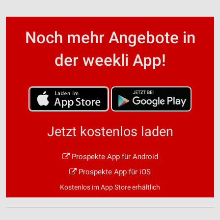
Noch mehr Angebote in
der weekli App!
Jetzt kostenlos laden
Prospekte App für Android
Prospekte App für iOS
Kostenlos im App Store erhältlich