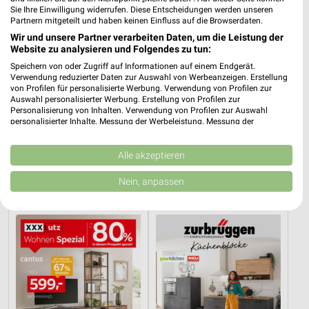
Sie Ihre Einwilligung widerrufen. Diese Entscheidungen werden unseren
Partnern mitgeteilt und haben keinen Einfluss auf die Browserdaten.
Wir und unsere Partner verarbeiten Daten, um die Leistung der
Website zu analysieren und Folgendes zu tun:
Speichern von oder Zugriff auf Informationen auf einem Endgerät.
Verwendung reduzierter Daten zur Auswahl von Werbeanzeigen. Erstellung
von Profilen für personalisierte Werbung. Verwendung von Profilen zur
Auswahl personalisierter Werbung. Erstellung von Profilen zur
Personalisierung von Inhalten. Verwendung von Profilen zur Auswahl
personalisierter Inhalte. Messung der Werbeleistung. Messung der
Performance von Inhalten. Analyse von Zielgruppen durch Statistiken oder
6 km
11,8 km
Kombinationen von Daten aus verschiedenen Quellen. Entwicklung und
Verbesserung der Angebote. Verwendung reduzierter Daten zur Auswahl
Alle akzeptieren
Angebote ab 01.08.
Dieter Knoll
von Inhalten.
Noch heute gültig
Gültig bis Fr. 14.08.
Daten können außerhalb der Europäischen Union weitergegeben und in die
Nein, anpassen
USA gesendet werden.
XXXLutz
Zurbrüggen
Ihre Einwilligung und die cookie Richtlinie gelten ausschließlich für diese
Website/App.
Partnerliste anzeigen (1 IAB-Anbieter)
Wir nutzen Ihre Daten für folgende Zwecke:
IAB-Verarbeitungszwecke:
Speichern von oder Zugriff auf Informationen
auf einem Endgerät