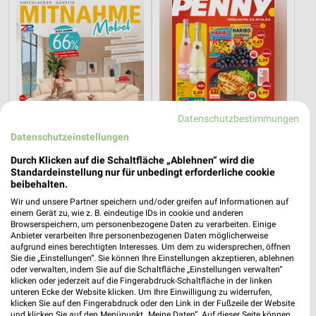
Datenschutzbestimmungen
Datenschutzeinstellungen
Durch Klicken auf die Schaltfläche „Ablehnen“ wird die
Standardeinstellung nur für unbedingt erforderliche cookie
beibehalten.
8 km
1,3 km
Wir und unsere Partner speichern und/oder greifen auf Informationen auf
Angebote ab 11.07.
Angebote ab 03.08.
einem Gerät zu, wie z. B. eindeutige IDs in cookie und anderen
Noch morgen gültig
Noch morgen gültig
Browserspeichern, um personenbezogene Daten zu verarbeiten. Einige
Anbieter verarbeiten Ihre personenbezogenen Daten möglicherweise
aufgrund eines berechtigten Interesses. Um dem zu widersprechen, öffnen
toom Baumarkt
XXXLutz
Sie die „Einstellungen“. Sie können Ihre Einstellungen akzeptieren, ablehnen
oder verwalten, indem Sie auf die Schaltfläche „Einstellungen verwalten“
klicken oder jederzeit auf die Fingerabdruck-Schaltfläche in der linken
unteren Ecke der Website klicken. Um Ihre Einwilligung zu widerrufen,
klicken Sie auf den Fingerabdruck oder den Link in der Fußzeile der Website
und klicken Sie auf den Menüpunkt „Meine Daten“. Auf dieser Seite können