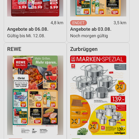
Entwicklung und Verbesserung der Angebote
Verwendung reduzierter Daten zur Auswahl von
4,8 km
3,5 km
Inhalten
Angebote ab 06.08.
Angebote ab 03.08.
Gültig bis Mi. 12.08.
Noch morgen gültig
IAB-Besonderheiten:
Verwendung genauer Standortdaten
REWE
Zurbrüggen
Geräte anhand von aktiv angeforderten
Informationen identifizieren
Nicht-IAB-Verarbeitungszwecke:
Notwendig
Performance
Funktional
Werbung