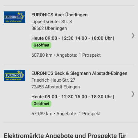
Verwendung von Profilen zur Auswahl
personalisierter Werbung
EURONICS Auer Überlingen
Lippertsreuter Str. 8
Erstellung von Profilen zur Personalisierung
88662 Überlingen
von Inhalten
❯
Heute 09:00 - 12:30 14:00 - 18:00 Uhr |
Verwendung von Profilen zur Auswahl
Geöffnet
personalisierter Inhalte
607,80 km • Angebote: 1 Prospekt
Messung der Werbeleistung
EURONICS Beck & Siegmann Albstadt-Ebingen
Messung der Performance von Inhalten
Friedrich-Haux-Str. 27
72458 Albstadt-Ebingen
Analyse von Zielgruppen durch Statistiken oder
❯
Kombinationen von Daten aus verschiedenen
Heute 09:00 - 12:30 15:00 - 18:30 Uhr |
Quellen
Geöffnet
Entwicklung und Verbesserung der Angebote
570,39 km • Angebote: 1 Prospekt
Verwendung reduzierter Daten zur Auswahl von
Inhalten
Elektromärkte Angebote und Prospekte für