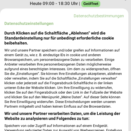
Heute 09:00 - 18:30 Uhr |
Geöffnet
618,36 km • Angebote: 2 Prospekte
Datenschutzbestimmungen
Datenschutzeinstellungen
EP:Bollinger Klettgau
Durch Klicken auf die Schaltfläche „Ablehnen“ wird die
Hauptstr. 60
Standardeinstellung nur für unbedingt erforderliche cookie
beibehalten.
79771 Klettgau
❯
Wir und unsere Partner speichern und/oder greifen auf Informationen auf
Heute 08:30 - 18:30 Uhr |
Geöffnet
einem Gerät zu, wie z. B. eindeutige IDs in cookie und anderen
Browserspeichern, um personenbezogene Daten zu verarbeiten. Einige
646,53 km • Angebote: 2 Prospekte
Anbieter verarbeiten Ihre personenbezogenen Daten möglicherweise
aufgrund eines berechtigten Interesses. Um dem zu widersprechen, öffnen
Sie die „Einstellungen“. Sie können Ihre Einstellungen akzeptieren, ablehnen
oder verwalten, indem Sie auf die Schaltfläche „Einstellungen verwalten“
EP:Linder Dunningen
klicken oder jederzeit auf die Fingerabdruck-Schaltfläche in der linken
Grabenstraße 3
unteren Ecke der Website klicken. Um Ihre Einwilligung zu widerrufen,
78655 Dunningen
klicken Sie auf den Fingerabdruck oder den Link in der Fußzeile der Website
❯
und klicken Sie auf den Menüpunkt „Meine Daten“. Auf dieser Seite können
Heute 09:00 - 20:00 Uhr |
Sie Ihre Einwilligung widerrufen. Diese Entscheidungen werden unseren
Geöffnet
Partnern mitgeteilt und haben keinen Einfluss auf die Browserdaten.
591,50 km • Angebote: 2 Prospekte
Wir und unsere Partner verarbeiten Daten, um die Leistung der
Website zu analysieren und Folgendes zu tun:
Speichern von oder Zugriff auf Informationen auf einem Endgerät.
EP:Neusch Stetten a.k.M.
Verwendung reduzierter Daten zur Auswahl von Werbeanzeigen. Erstellung