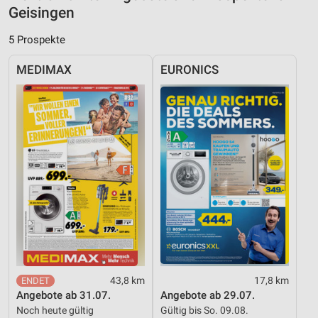
IAB-Besonderheiten:
Geisingen
Verwendung genauer Standortdaten
5 Prospekte
Geräte anhand von aktiv angeforderten
Informationen identifizieren
MEDIMAX
EURONICS
Nicht-IAB-Verarbeitungszwecke:
Notwendig
Performance
Funktional
Werbung
43,8 km
17,8 km
Angebote ab 31.07.
Angebote ab 29.07.
Noch heute gültig
Gültig bis So. 09.08.