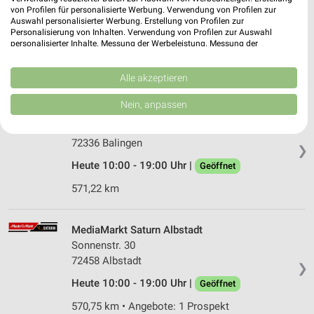
Schäufeleweg 1
von Profilen für personalisierte Werbung. Verwendung von Profilen zur
Auswahl personalisierter Werbung. Erstellung von Profilen zur
72510 Stetten a.k.M.
❯
Personalisierung von Inhalten. Verwendung von Profilen zur Auswahl
personalisierter Inhalte. Messung der Werbeleistung. Messung der
Heute 08:00 - 18:30 Uhr |
Geöffnet
Performance von Inhalten. Analyse von Zielgruppen durch Statistiken oder
Kombinationen von Daten aus verschiedenen Quellen. Entwicklung und
577,11 km • Angebote: 2 Prospekte
Verbesserung der Angebote. Verwendung reduzierter Daten zur Auswahl
Alle akzeptieren
von Inhalten.
Daten können außerhalb der Europäischen Union weitergegeben und in die
Nein, anpassen
USA gesendet werden.
EURONICS XXL Mega Company Balingen
Ihre Einwilligung und die cookie Richtlinie gelten ausschließlich für diese
Bahnhofstr. 34
Website/App.
72336 Balingen
❯
Partnerliste anzeigen (1 IAB-Anbieter)
Heute 10:00 - 19:00 Uhr |
Geöffnet
Wir nutzen Ihre Daten für folgende Zwecke:
571,22 km
IAB-Verarbeitungszwecke:
Speichern von oder Zugriff auf Informationen
auf einem Endgerät
MediaMarkt Saturn Albstadt
Sonnenstr. 30
Verwendung reduzierter Daten zur Auswahl von
72458 Albstadt
Werbeanzeigen
❯
Heute 10:00 - 19:00 Uhr |
Geöffnet
Erstellung von Profilen für personalisierte
Werbung
570,75 km • Angebote: 1 Prospekt