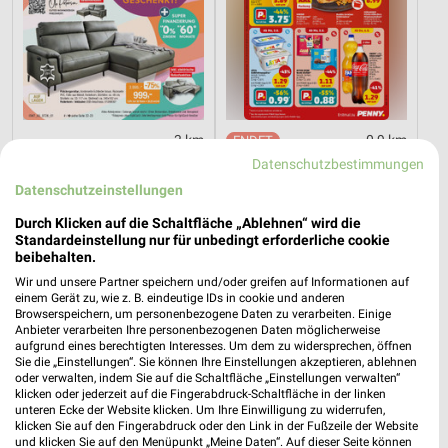
3 km
0,9 km
Hot Sommer Sale
Angebote ab 03.08.
Datenschutzbestimmungen
Gültig bis Sa. 29.08.
Noch morgen gültig
Datenschutzeinstellungen
Durch Klicken auf die Schaltfläche „Ablehnen“ wird die
toom Baumarkt
XXXLutz
Standardeinstellung nur für unbedingt erforderliche cookie
beibehalten.
Wir und unsere Partner speichern und/oder greifen auf Informationen auf
einem Gerät zu, wie z. B. eindeutige IDs in cookie und anderen
Browserspeichern, um personenbezogene Daten zu verarbeiten. Einige
Anbieter verarbeiten Ihre personenbezogenen Daten möglicherweise
aufgrund eines berechtigten Interesses. Um dem zu widersprechen, öffnen
Sie die „Einstellungen“. Sie können Ihre Einstellungen akzeptieren, ablehnen
oder verwalten, indem Sie auf die Schaltfläche „Einstellungen verwalten“
klicken oder jederzeit auf die Fingerabdruck-Schaltfläche in der linken
unteren Ecke der Website klicken. Um Ihre Einwilligung zu widerrufen,
klicken Sie auf den Fingerabdruck oder den Link in der Fußzeile der Website
und klicken Sie auf den Menüpunkt „Meine Daten“. Auf dieser Seite können