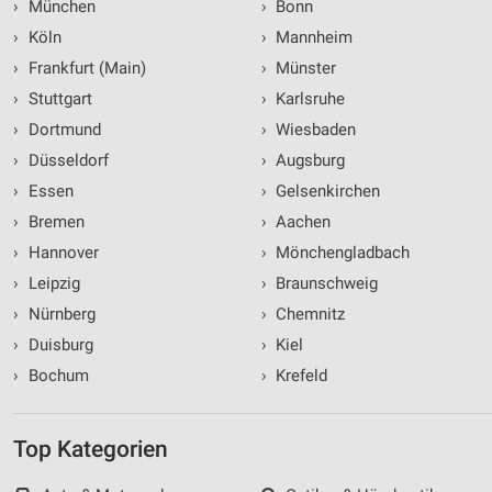
›
München
›
Bonn
›
Köln
›
Mannheim
›
Frankfurt (Main)
›
Münster
›
Stuttgart
›
Karlsruhe
›
Dortmund
›
Wiesbaden
›
Düsseldorf
›
Augsburg
›
Essen
›
Gelsenkirchen
›
Bremen
›
Aachen
›
Hannover
›
Mönchengladbach
›
Leipzig
›
Braunschweig
›
Nürnberg
›
Chemnitz
›
Duisburg
›
Kiel
›
Bochum
›
Krefeld
Top Kategorien