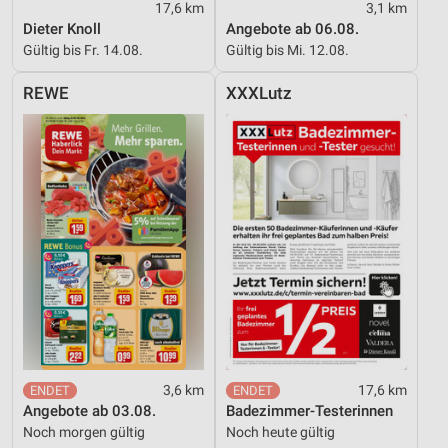
17,6 km
3,1 km
Verwendung reduzierter Daten zur Auswahl von
Dieter Knoll
Angebote ab 06.08.
Werbeanzeigen
Gültig bis Fr. 14.08.
Gültig bis Mi. 12.08.
Erstellung von Profilen für personalisierte
REWE
XXXLutz
Werbung
Verwendung von Profilen zur Auswahl
personalisierter Werbung
Erstellung von Profilen zur Personalisierung
von Inhalten
Verwendung von Profilen zur Auswahl
personalisierter Inhalte
Messung der Werbeleistung
Messung der Performance von Inhalten
3,6 km
17,6 km
Analyse von Zielgruppen durch Statistiken oder
Angebote ab 03.08.
Badezimmer-Testerinnen
Kombinationen von Daten aus verschiedenen
Quellen
Noch morgen gültig
Noch heute gültig