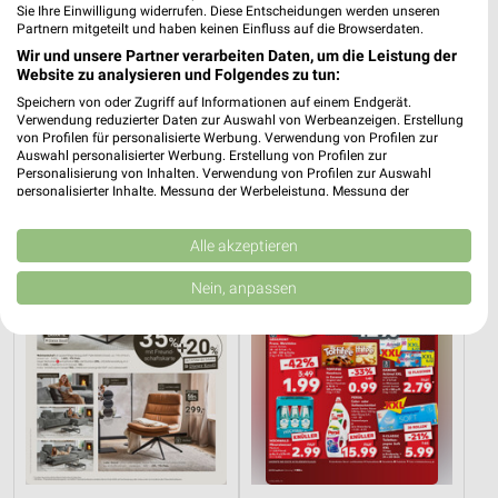
Sie Ihre Einwilligung widerrufen. Diese Entscheidungen werden unseren
Partnern mitgeteilt und haben keinen Einfluss auf die Browserdaten.
Wir und unsere Partner verarbeiten Daten, um die Leistung der
Website zu analysieren und Folgendes zu tun:
8,2 km
17,6 km
Speichern von oder Zugriff auf Informationen auf einem Endgerät.
Angebote ab 01.08.
Wohnen Spezial
Verwendung reduzierter Daten zur Auswahl von Werbeanzeigen. Erstellung
Noch heute gültig
Gültig bis Fr. 14.08.
von Profilen für personalisierte Werbung. Verwendung von Profilen zur
Auswahl personalisierter Werbung. Erstellung von Profilen zur
Personalisierung von Inhalten. Verwendung von Profilen zur Auswahl
XXXLutz
Kaufland
personalisierter Inhalte. Messung der Werbeleistung. Messung der
Performance von Inhalten. Analyse von Zielgruppen durch Statistiken oder
Kombinationen von Daten aus verschiedenen Quellen. Entwicklung und
Verbesserung der Angebote. Verwendung reduzierter Daten zur Auswahl
Alle akzeptieren
von Inhalten.
Daten können außerhalb der Europäischen Union weitergegeben und in die
Nein, anpassen
USA gesendet werden.
Ihre Einwilligung und die cookie Richtlinie gelten ausschließlich für diese
Website/App.
Partnerliste anzeigen (1 IAB-Anbieter)
Wir nutzen Ihre Daten für folgende Zwecke:
IAB-Verarbeitungszwecke:
Speichern von oder Zugriff auf Informationen
auf einem Endgerät