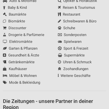
Auto & Motorrad
Optiker & Hörakustik
Baby & Kind
Reisen & Tourismus
Baumärkte
Restaurant
Biomärkte
Schreibwaren & Büro
Discounter
Schuhe
Drogerie & Parfümerie
Sonderposten
Elektromärkte
Spielwaren
Garten & Pflanzen
Sport & Freizeit
Gesundheit & Ärzte
Supermärkte
Getränkemärkte
Uhren & Schmuck
Kaufhäuser
Zoohandlungen
Möbel & Wohnen
Weitere Geschäfte
Mode & Bekleidung
Die Zeitungen - unsere Partner in deiner
Region