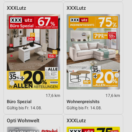
Entwicklung und Verbesserung der Angebote
XXXLutz
XXXLutz
Verwendung reduzierter Daten zur Auswahl von
Inhalten
IAB-Besonderheiten:
Verwendung genauer Standortdaten
Geräte anhand von aktiv angeforderten
Informationen identifizieren
Nicht-IAB-Verarbeitungszwecke:
Notwendig
Performance
17,6 km
17,6 km
Büro Spezial
Wohnenpreishits
Funktional
Gültig bis Fr. 14.08.
Gültig bis Fr. 14.08.
Werbung
Opti Wohnwelt
XXXLutz