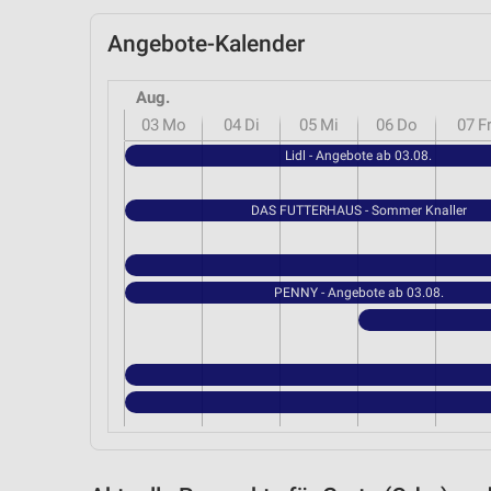
Angebote-Kalender
Aug.
03
Mo
04
Di
05
Mi
06
Do
07
F
Lidl - Angebote ab 03.08.
DAS FUTTERHAUS - Sommer Knaller
PENNY - Angebote ab 03.08.