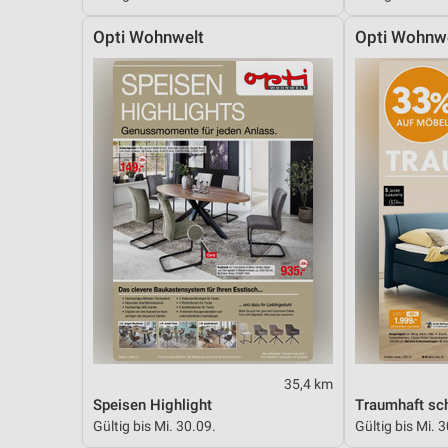
Messung der Performance von Inhalten
Opti Wohnwelt
Opti Wohnw
Analyse von Zielgruppen durch Statistiken oder Kombinationen 
Quellen
Entwicklung und Verbesserung der Angebote
Verwendung reduzierter Daten zur Auswahl von Inhalten
IAB-Besonderheiten:
Verwendung genauer Standortdaten
Geräte anhand von aktiv angeforderten Informationen identifizie
Nicht-IAB-Verarbeitungszwecke:
Notwendig
Performance
35,4 km
Speisen Highlight
Traumhaft sch
Funktional
Gültig bis Mi. 30.09.
Gültig bis Mi. 
Werbung