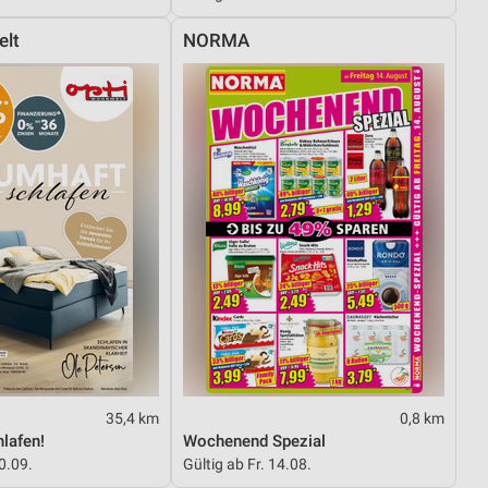
elt
NORMA
von Daten aus verschiedenen
ren
35,4 km
0,8 km
lafen!
Wochenend Spezial
30.09.
Gültig ab Fr. 14.08.