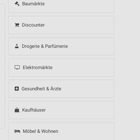
Baumärkte
Discounter
14
Fr
15
Sa
16
So
17
Mo
18
Di
19
Mi
Drogerie & Parfümerie
Elektromärkte
 Hot Sommer Sale
Gesundheit & Ärzte
10.08.
- Küchentrends
Kaufhäuser
Speisen Highlight
Möbel & Wohnen