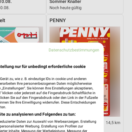
10.08.
Sommer Knaller
10.08.
Noch heute gültig
elt
PENNY
Datenschutzbestimmungen
tellung nur für unbedingt erforderliche cookie
erät zu, wie z. B. eindeutige IDs in cookie und anderen
verarbeiten Ihre personenbezogenen Daten möglicherweise
„Einstellungen“. Sie können Ihre Einstellungen akzeptieren,
 klicken oder jederzeit auf die Fingerabdruck-Schaltfläche in
klicken Sie auf den Fingerabdruck oder den Link in der Fußzeile
önnen Sie Ihre Einwilligung widerrufen. Diese Entscheidungen
ten.
ite zu analysieren und Folgendes zu tun:
reduzierter Daten zur Auswahl von Werbeanzeigen. Erstellung
35,4 km
14,5 km
ersonalisierter Werbung. Erstellung von Profilen zur
Sale
Angebote ab 03.08.
ierter Inhalte. Messung der Werbeleistung. Messung der