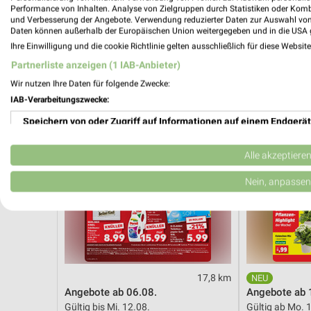
Gültig bis Fr. 14.08.
Gültig bis Sa. 
Performance von Inhalten. Analyse von Zielgruppen durch Statistiken oder Kom
und Verbesserung der Angebote. Verwendung reduzierter Daten zur Auswahl von
Daten können außerhalb der Europäischen Union weitergegeben und in die USA 
Kaufland
Thomas Phil
Ihre Einwilligung und die cookie Richtlinie gelten ausschließlich für diese Websit
Partnerliste anzeigen (1 IAB-Anbieter)
Wir nutzen Ihre Daten für folgende Zwecke:
IAB-Verarbeitungszwecke:
Speichern von oder Zugriff auf Informationen auf einem Endgerät
Verwendung reduzierter Daten zur Auswahl von Werbeanzeigen
Alle akzeptiere
Erstellung von Profilen für personalisierte Werbung
Nein, anpassen
Verwendung von Profilen zur Auswahl personalisierter Werbung
Erstellung von Profilen zur Personalisierung von Inhalten
Verwendung von Profilen zur Auswahl personalisierter Inhalte
17,8 km
Angebote ab 06.08.
Angebote ab 
Messung der Werbeleistung
Gültig bis Mi. 12.08.
Gültig ab Mo. 