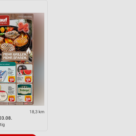
18,3 km
03.08.
tig