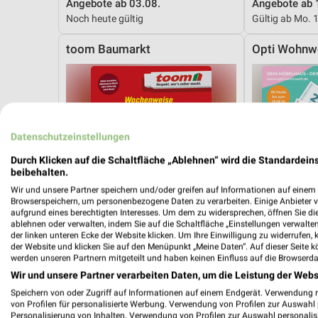
Angebote ab 03.08.
Angebote ab 
Noch heute gültig
Gültig ab Mo. 
toom Baumarkt
Opti Wohnw
Datenschutzeinstellungen
Durch Klicken auf die Schaltfläche „Ablehnen“ wird die Standardeins
beibehalten.
Wir und unsere Partner speichern und/oder greifen auf Informationen auf einem G
Browserspeichern, um personenbezogene Daten zu verarbeiten. Einige Anbieter 
aufgrund eines berechtigten Interesses. Um dem zu widersprechen, öffnen Sie die 
ablehnen oder verwalten, indem Sie auf die Schaltfläche „Einstellungen verwalten“
der linken unteren Ecke der Website klicken. Um Ihre Einwilligung zu widerrufen, 
der Website und klicken Sie auf den Menüpunkt „Meine Daten“. Auf dieser Seite k
werden unseren Partnern mitgeteilt und haben keinen Einfluss auf die Browserda
Wir und unsere Partner verarbeiten Daten, um die Leistung der Webs
Speichern von oder Zugriff auf Informationen auf einem Endgerät. Verwendung 
35,7 km
von Profilen für personalisierte Werbung. Verwendung von Profilen zur Auswahl p
Angebote ab 08.08.
Hot Sommer 
Personalisierung von Inhalten. Verwendung von Profilen zur Auswahl personalis