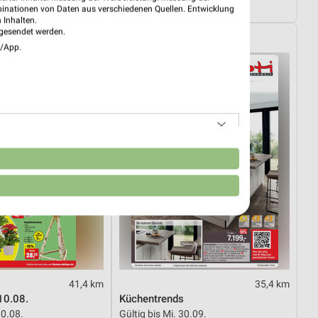
29.08.
Noch heute gültig
binationen von Daten aus verschiedenen Quellen. Entwicklung
 Inhalten.
gesendet werden.
ipps
Opti Wohnwelt
e/App.
n
41,4 km
35,4 km
10.08.
Küchentrends
10.08.
Gültig bis Mi. 30.09.