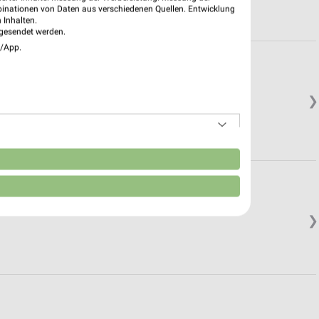
binationen von Daten aus verschiedenen Quellen. Entwicklung
 Inhalten.
gesendet werden.
e/App.
❯
n
❯