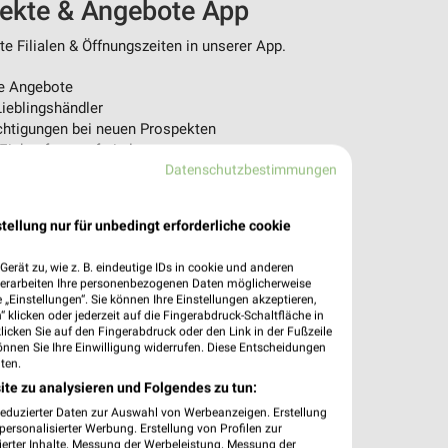
pekte & Angebote App
 Filialen & Öffnungszeiten in unserer App.
e Angebote
ieblingshändler
htigungen bei neuen Prospekten
 Einkauf stressfrei planen
Datenschutzbestimmungen
 App jetzt laden oder QR-Code scannen.
tellung nur für unbedingt erforderliche cookie
erät zu, wie z. B. eindeutige IDs in cookie und anderen
verarbeiten Ihre personenbezogenen Daten möglicherweise
„Einstellungen“. Sie können Ihre Einstellungen akzeptieren,
 klicken oder jederzeit auf die Fingerabdruck-Schaltfläche in
klicken Sie auf den Fingerabdruck oder den Link in der Fußzeile
önnen Sie Ihre Einwilligung widerrufen. Diese Entscheidungen
ten.
ite zu analysieren und Folgendes zu tun:
reduzierter Daten zur Auswahl von Werbeanzeigen. Erstellung
ersonalisierter Werbung. Erstellung von Profilen zur
ierter Inhalte. Messung der Werbeleistung. Messung der