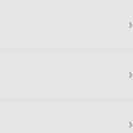
❯
❯
❯