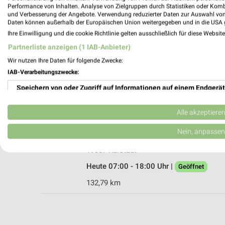
Performance von Inhalten. Analyse von Zielgruppen durch Statistiken oder Kom
und Verbesserung der Angebote. Verwendung reduzierter Daten zur Auswahl von
Daten können außerhalb der Europäischen Union weitergegeben und in die USA 
Ihre Einwilligung und die cookie Richtlinie gelten ausschließlich für diese Websit
OBI Lüchow
Partnerliste anzeigen (1 IAB-Anbieter)
Konsul-Wester-Str. 15
Wir nutzen Ihre Daten für folgende Zwecke:
29439 Lüchow
IAB-Verarbeitungszwecke:
Heute 09:00 - 19:00 Uhr |
Geöffnet
Speichern von oder Zugriff auf Informationen auf einem Endgerät
158,93 km • Angebote: 1 Prospekt
Verwendung reduzierter Daten zur Auswahl von Werbeanzeigen
Alle akzeptiere
Wurbs Baustoffhandel Karstädt
Erstellung von Profilen für personalisierte Werbung
Nein, anpassen
Mühlenstraße 4
Verwendung von Profilen zur Auswahl personalisierter Werbung
19357 Karstädt
Heute 07:00 - 18:00 Uhr |
Geöffnet
Erstellung von Profilen zur Personalisierung von Inhalten
132,79 km
Verwendung von Profilen zur Auswahl personalisierter Inhalte
Messung der Werbeleistung