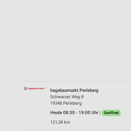
Messung der Performance von Inhalten
Analyse von Zielgruppen durch Statistiken oder Kombinationen 
Quellen
Entwicklung und Verbesserung der Angebote
Verwendung reduzierter Daten zur Auswahl von Inhalten
IAB-Besonderheiten:
Verwendung genauer Standortdaten
Geräte anhand von aktiv angeforderten Informationen identifizie
Nicht-IAB-Verarbeitungszwecke:
hagebaumarkt Perleberg
Notwendig
Schwarzer Weg 8
19348 Perleberg
Performance
Heute 08:30 - 19:00 Uhr |
Geöffnet
Funktional
121,38 km
Werbung