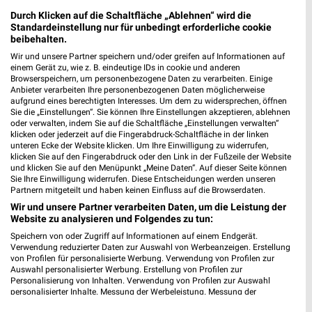
26129 Oldenburg
❯
Durch Klicken auf die Schaltfläche „Ablehnen“ wird die
Heute 09:00 - 20:00 Uhr |
Standardeinstellung nur für unbedingt erforderliche cookie
Geöffnet
beibehalten.
358,30 km • Angebote: 5 Prospekte
Wir und unsere Partner speichern und/oder greifen auf Informationen auf
einem Gerät zu, wie z. B. eindeutige IDs in cookie und anderen
Browserspeichern, um personenbezogene Daten zu verarbeiten. Einige
Ernsting's family Oldenburg
Anbieter verarbeiten Ihre personenbezogenen Daten möglicherweise
aufgrund eines berechtigten Interesses. Um dem zu widersprechen, öffnen
Posthalterweg 10
Sie die „Einstellungen“. Sie können Ihre Einstellungen akzeptieren, ablehnen
26129 Oldenburg
oder verwalten, indem Sie auf die Schaltfläche „Einstellungen verwalten“
❯
klicken oder jederzeit auf die Fingerabdruck-Schaltfläche in der linken
Heute 08:00 - 20:00 Uhr |
Geöffnet
unteren Ecke der Website klicken. Um Ihre Einwilligung zu widerrufen,
klicken Sie auf den Fingerabdruck oder den Link in der Fußzeile der Website
358,30 km
und klicken Sie auf den Menüpunkt „Meine Daten“. Auf dieser Seite können
Sie Ihre Einwilligung widerrufen. Diese Entscheidungen werden unseren
Partnern mitgeteilt und haben keinen Einfluss auf die Browserdaten.
Wir und unsere Partner verarbeiten Daten, um die Leistung der
Woolworth Oldenburg Wechloy
Website zu analysieren und Folgendes zu tun:
Posthalterweg 17 - 19
Speichern von oder Zugriff auf Informationen auf einem Endgerät.
26129 Oldenburg Wechloy
❯
Verwendung reduzierter Daten zur Auswahl von Werbeanzeigen. Erstellung
von Profilen für personalisierte Werbung. Verwendung von Profilen zur
Heute 09:00 - 19:00 Uhr |
Geöffnet
Auswahl personalisierter Werbung. Erstellung von Profilen zur
Personalisierung von Inhalten. Verwendung von Profilen zur Auswahl
358,50 km
personalisierter Inhalte. Messung der Werbeleistung. Messung der
Performance von Inhalten. Analyse von Zielgruppen durch Statistiken oder