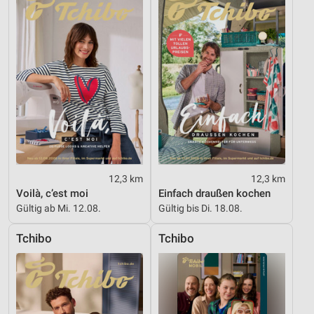
Informationen identifizieren
Nicht-IAB-Verarbeitungszwecke:
Notwendig
Performance
Funktional
Werbung
12,3 km
12,3 km
Voilà, c’est moi
Einfach draußen kochen
Gültig ab Mi. 12.08.
Gültig bis Di. 18.08.
Tchibo
Tchibo