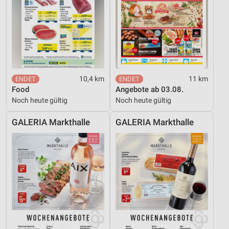
IAB-Besonderheiten:
Verwendung genauer Standortdaten
Geräte anhand von aktiv angeforderten
Informationen identifizieren
Nicht-IAB-Verarbeitungszwecke:
10,4 km
11 km
Food
Angebote ab 03.08.
Notwendig
Noch heute gültig
Noch heute gültig
Performance
GALERIA Markthalle
GALERIA Markthalle
Funktional
Werbung