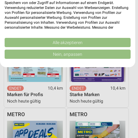
Speichern von oder Zugriff auf Informationen auf einem Endgerät.
Verwendung reduzierter Daten zur Auswahl von Werbeanzeigen. Erstellung
von Profilen für personalisierte Werbung. Verwendung von Profilen zur
Auswahl personalisierter Werbung. Erstellung von Profilen zur
Personalisierung von Inhalten. Verwendung von Profilen zur Auswahl
personalisierter Inhalte. Messung der Werbeleistung. Messung der
Performance von Inhalten. Analyse von Zielgruppen durch Statistiken oder
Kombinationen von Daten aus verschiedenen Quellen. Entwicklung und
Verbesserung der Angebote. Verwendung reduzierter Daten zur Auswahl
Alle akzeptieren
von Inhalten.
Daten können außerhalb der Europäischen Union weitergegeben und in die
Nein, anpassen
USA gesendet werden.
Ihre Einwilligung und die cookie Richtlinie gelten ausschließlich für diese
Website/App.
Partnerliste anzeigen (1 IAB-Anbieter)
Wir nutzen Ihre Daten für folgende Zwecke:
10,4 km
10,4 km
IAB-Verarbeitungszwecke:
Marken für Profis
Starke Marken
Noch heute gültig
Noch heute gültig
Speichern von oder Zugriff auf Informationen
auf einem Endgerät
METRO
METRO
Verwendung reduzierter Daten zur Auswahl von
Werbeanzeigen
Erstellung von Profilen für personalisierte