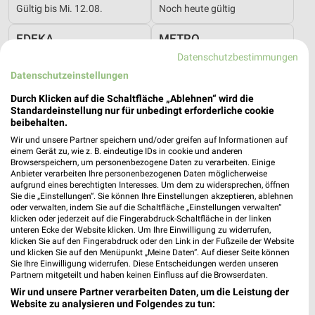
Gültig bis Mi. 12.08.
Noch heute gültig
EDEKA
METRO
Datenschutzbestimmungen
Datenschutzeinstellungen
Durch Klicken auf die Schaltfläche „Ablehnen“ wird die
Standardeinstellung nur für unbedingt erforderliche cookie
beibehalten.
Wir und unsere Partner speichern und/oder greifen auf Informationen auf
einem Gerät zu, wie z. B. eindeutige IDs in cookie und anderen
Browserspeichern, um personenbezogene Daten zu verarbeiten. Einige
Anbieter verarbeiten Ihre personenbezogenen Daten möglicherweise
aufgrund eines berechtigten Interesses. Um dem zu widersprechen, öffnen
Sie die „Einstellungen“. Sie können Ihre Einstellungen akzeptieren, ablehnen
oder verwalten, indem Sie auf die Schaltfläche „Einstellungen verwalten“
klicken oder jederzeit auf die Fingerabdruck-Schaltfläche in der linken
unteren Ecke der Website klicken. Um Ihre Einwilligung zu widerrufen,
klicken Sie auf den Fingerabdruck oder den Link in der Fußzeile der Website
6,7 km
10,4 km
und klicken Sie auf den Menüpunkt „Meine Daten“. Auf dieser Seite können
Angebote ab 03.08.
Monats-Menü August 2026
Sie Ihre Einwilligung widerrufen. Diese Entscheidungen werden unseren
Partnern mitgeteilt und haben keinen Einfluss auf die Browserdaten.
Noch heute gültig
Gültig bis Mo. 31.08.
Wir und unsere Partner verarbeiten Daten, um die Leistung der
Website zu analysieren und Folgendes zu tun:
METRO
METRO