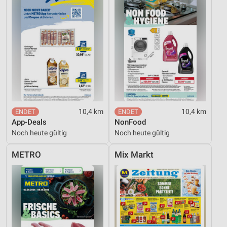
Werbung
Verwendung von Profilen zur Auswahl
personalisierter Werbung
Erstellung von Profilen zur Personalisierung
von Inhalten
Verwendung von Profilen zur Auswahl
personalisierter Inhalte
10,4 km
10,4 km
Messung der Werbeleistung
App-Deals
NonFood
Noch heute gültig
Noch heute gültig
Messung der Performance von Inhalten
METRO
Mix Markt
Analyse von Zielgruppen durch Statistiken oder
Kombinationen von Daten aus verschiedenen
Quellen
Entwicklung und Verbesserung der Angebote
Verwendung reduzierter Daten zur Auswahl von
Inhalten