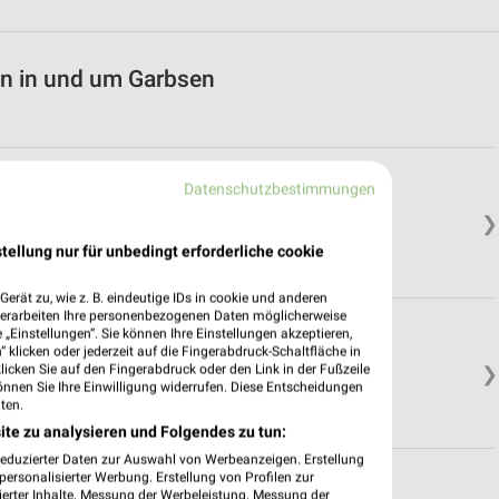
en in und um Garbsen
Datenschutzbestimmungen
❯
tellung nur für unbedingt erforderliche cookie
erät zu, wie z. B. eindeutige IDs in cookie und anderen
verarbeiten Ihre personenbezogenen Daten möglicherweise
„Einstellungen“. Sie können Ihre Einstellungen akzeptieren,
 klicken oder jederzeit auf die Fingerabdruck-Schaltfläche in
klicken Sie auf den Fingerabdruck oder den Link in der Fußzeile
❯
önnen Sie Ihre Einwilligung widerrufen. Diese Entscheidungen
ten.
ite zu analysieren und Folgendes zu tun:
reduzierter Daten zur Auswahl von Werbeanzeigen. Erstellung
ersonalisierter Werbung. Erstellung von Profilen zur
ierter Inhalte. Messung der Werbeleistung. Messung der