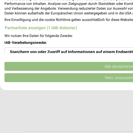
Hannover, Deutschland
Performance von Inhalten. Analyse von Zielgruppen durch Statistiken oder Kom
und Verbesserung der Angebote. Verwendung reduzierter Daten zur Auswahl von
Daten können außerhalb der Europäischen Union weitergegeben und in die USA 
249,09 km
Ihre Einwilligung und die cookie Richtlinie gelten ausschließlich für diese Websit
Partnerliste anzeigen (1 IAB-Anbieter)
Wir nutzen Ihre Daten für folgende Zwecke:
IAB-Verarbeitungszwecke:
Speichern von oder Zugriff auf Informationen auf einem Endgerät
Verwendung reduzierter Daten zur Auswahl von Werbeanzeigen
Alle akzeptiere
Erstellung von Profilen für personalisierte Werbung
Nein, anpassen
Verwendung von Profilen zur Auswahl personalisierter Werbung
Erstellung von Profilen zur Personalisierung von Inhalten
Verwendung von Profilen zur Auswahl personalisierter Inhalte
Messung der Werbeleistung