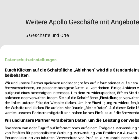
Weitere Apollo Geschäfte mit Angebot
5 Geschäfte und Orte
Apollo Angebote in Ronnenberg
Ronnenberg, Deutschland
Datenschutzeinstellungen
Durch Klicken auf die Schaltfläche „Ablehnen“ wird die Standardeins
253,97 km
beibehalten.
Wir und unsere Partner speichern und/oder greifen auf Informationen auf einem G
Browserspeichern, um personenbezogene Daten zu verarbeiten. Einige Anbieter 
Apollo Angebote in Wunstorf
aufgrund eines berechtigten Interesses. Um dem zu widersprechen, öffnen Sie die 
ablehnen oder verwalten, indem Sie auf die Schaltfläche „Einstellungen verwalten“
Wunstorf, Deutschland
der linken unteren Ecke der Website klicken. Um Ihre Einwilligung zu widerrufen, 
der Website und klicken Sie auf den Menüpunkt „Meine Daten“. Auf dieser Seite k
werden unseren Partnern mitgeteilt und haben keinen Einfluss auf die Browserda
269,70 km
Wir und unsere Partner verarbeiten Daten, um die Leistung der Webs
Speichern von oder Zugriff auf Informationen auf einem Endgerät. Verwendung 
von Profilen für personalisierte Werbung. Verwendung von Profilen zur Auswahl p
Apollo Angebote in Hannover
Personalisierung von Inhalten. Verwendung von Profilen zur Auswahl personalis