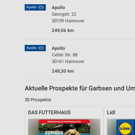
Messung der Performance von Inhalten
Apollo
Georgstr. 22
Analyse von Zielgruppen durch Statistiken oder Kombinationen 
30159 Hannover
Quellen
249,06 km
Entwicklung und Verbesserung der Angebote
Verwendung reduzierter Daten zur Auswahl von Inhalten
Apollo
Celler Str. 88
IAB-Besonderheiten:
30161 Hannover
Verwendung genauer Standortdaten
248,30 km
Geräte anhand von aktiv angeforderten Informationen identifizie
Aktuelle Prospekte für Garbsen und 
Nicht-IAB-Verarbeitungszwecke:
Notwendig
30 Prospekte
Performance
DAS FUTTERHAUS
Lidl
Funktional
Werbung