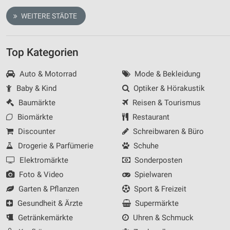
Analyse von Zielgruppen durch Statistiken oder
WEITERE STÄDTE
Kombinationen von Daten aus verschiedenen
Quellen
Entwicklung und Verbesserung der Angebote
Top Kategorien
Verwendung reduzierter Daten zur Auswahl von
Auto & Motorrad
Mode & Bekleidung
Inhalten
Baby & Kind
Optiker & Hörakustik
IAB-Besonderheiten:
Baumärkte
Reisen & Tourismus
Verwendung genauer Standortdaten
Biomärkte
Restaurant
Discounter
Schreibwaren & Büro
Geräte anhand von aktiv angeforderten
Informationen identifizieren
Drogerie & Parfümerie
Schuhe
Nicht-IAB-Verarbeitungszwecke:
Elektromärkte
Sonderposten
Notwendig
Foto & Video
Spielwaren
Garten & Pflanzen
Sport & Freizeit
Performance
Gesundheit & Ärzte
Supermärkte
Funktional
Getränkemärkte
Uhren & Schmuck