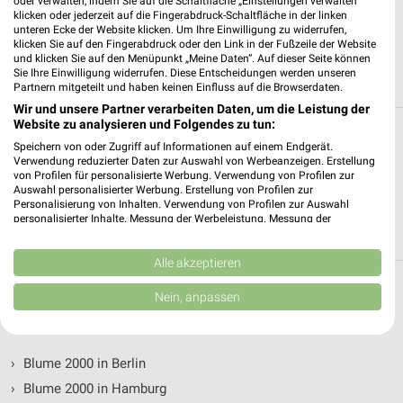
oder verwalten, indem Sie auf die Schaltfläche „Einstellungen verwalten“
klicken oder jederzeit auf die Fingerabdruck-Schaltfläche in der linken
unteren Ecke der Website klicken. Um Ihre Einwilligung zu widerrufen,
klicken Sie auf den Fingerabdruck oder den Link in der Fußzeile der Website
und klicken Sie auf den Menüpunkt „Meine Daten“. Auf dieser Seite können
Sie Ihre Einwilligung widerrufen. Diese Entscheidungen werden unseren
Partnern mitgeteilt und haben keinen Einfluss auf die Browserdaten.
Wir und unsere Partner verarbeiten Daten, um die Leistung der
Website zu analysieren und Folgendes zu tun:
Alle Filialen, Adressen und Öffnungszeiten
Speichern von oder Zugriff auf Informationen auf einem Endgerät.
von Blume 2000 in und um Garbsen
Verwendung reduzierter Daten zur Auswahl von Werbeanzeigen. Erstellung
von Profilen für personalisierte Werbung. Verwendung von Profilen zur
Auswahl personalisierter Werbung. Erstellung von Profilen zur
Du suchst die nächste Filiale von Blume 2000 in Garbsen. Hier
Personalisierung von Inhalten. Verwendung von Profilen zur Auswahl
siehst Du alle Blume 2000 Filialen in der Umgebung von
personalisierter Inhalte. Messung der Werbeleistung. Messung der
Garbsen.
Performance von Inhalten. Analyse von Zielgruppen durch Statistiken oder
Kombinationen von Daten aus verschiedenen Quellen. Entwicklung und
Verbesserung der Angebote. Verwendung reduzierter Daten zur Auswahl
Alle akzeptieren
von Inhalten.
Daten können außerhalb der Europäischen Union weitergegeben und in die
Blume 2000 Filialen & Öffnungszeiten in
Nein, anpassen
USA gesendet werden.
folgenden Städten
Ihre Einwilligung und die cookie Richtlinie gelten ausschließlich für diese
Website/App.
›
Blume 2000 in Berlin
Partnerliste anzeigen (1 IAB-Anbieter)
›
Blume 2000 in Hamburg
Wir nutzen Ihre Daten für folgende Zwecke: