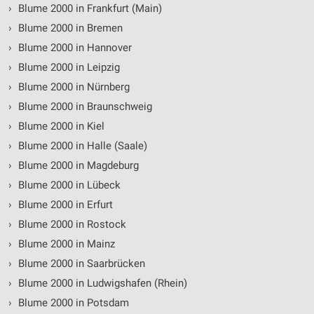
IAB-Verarbeitungszwecke:
›
Blume 2000 in Frankfurt (Main)
Speichern von oder Zugriff auf Informationen
›
Blume 2000 in Bremen
auf einem Endgerät
›
Blume 2000 in Hannover
Verwendung reduzierter Daten zur Auswahl von
›
Blume 2000 in Leipzig
Werbeanzeigen
›
Blume 2000 in Nürnberg
›
Blume 2000 in Braunschweig
Erstellung von Profilen für personalisierte
Werbung
›
Blume 2000 in Kiel
›
Blume 2000 in Halle (Saale)
Verwendung von Profilen zur Auswahl
personalisierter Werbung
›
Blume 2000 in Magdeburg
›
Blume 2000 in Lübeck
Erstellung von Profilen zur Personalisierung
von Inhalten
›
Blume 2000 in Erfurt
›
Blume 2000 in Rostock
Verwendung von Profilen zur Auswahl
personalisierter Inhalte
›
Blume 2000 in Mainz
›
Blume 2000 in Saarbrücken
Messung der Werbeleistung
›
Blume 2000 in Ludwigshafen (Rhein)
Messung der Performance von Inhalten
›
Blume 2000 in Potsdam