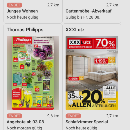
2,7 km
2,7 km
Wir nutzen Ihre Daten für folgende Zwecke:
Junges Wohnen
Gartenmöbel-Abverkauf
IAB-Verarbeitungszwecke:
Noch heute gültig
Gültig bis Fr. 28.08.
Speichern von oder Zugriff auf Informationen
auf einem Endgerät
Thomas Philipps
XXXLutz
Verwendung reduzierter Daten zur Auswahl von
Werbeanzeigen
Erstellung von Profilen für personalisierte
Werbung
Verwendung von Profilen zur Auswahl
personalisierter Werbung
Erstellung von Profilen zur Personalisierung
von Inhalten
Verwendung von Profilen zur Auswahl
personalisierter Inhalte
9,6 km
2,7 km
Angebote ab 03.08.
Schlafzimmer Spezial
Messung der Werbeleistung
Noch morgen gültig
Noch heute gültig