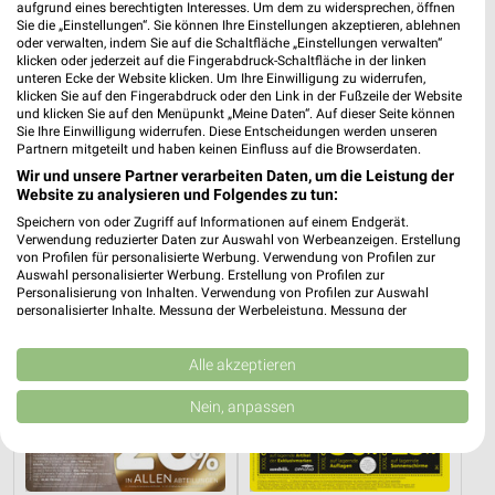
aufgrund eines berechtigten Interesses. Um dem zu widersprechen, öffnen
Sie die „Einstellungen“. Sie können Ihre Einstellungen akzeptieren, ablehnen
oder verwalten, indem Sie auf die Schaltfläche „Einstellungen verwalten“
klicken oder jederzeit auf die Fingerabdruck-Schaltfläche in der linken
unteren Ecke der Website klicken. Um Ihre Einwilligung zu widerrufen,
2,7 km
2,7 km
klicken Sie auf den Fingerabdruck oder den Link in der Fußzeile der Website
Badezimmer-Testerinnen
Wohnideen so individuell wie du!
und klicken Sie auf den Menüpunkt „Meine Daten“. Auf dieser Seite können
Sie Ihre Einwilligung widerrufen. Diese Entscheidungen werden unseren
Noch heute gültig
Gültig bis Fr. 14.08.
Partnern mitgeteilt und haben keinen Einfluss auf die Browserdaten.
Wir und unsere Partner verarbeiten Daten, um die Leistung der
XXXLutz
XXXLutz
Website zu analysieren und Folgendes zu tun:
Speichern von oder Zugriff auf Informationen auf einem Endgerät.
Verwendung reduzierter Daten zur Auswahl von Werbeanzeigen. Erstellung
von Profilen für personalisierte Werbung. Verwendung von Profilen zur
Auswahl personalisierter Werbung. Erstellung von Profilen zur
Personalisierung von Inhalten. Verwendung von Profilen zur Auswahl
personalisierter Inhalte. Messung der Werbeleistung. Messung der
Performance von Inhalten. Analyse von Zielgruppen durch Statistiken oder
Kombinationen von Daten aus verschiedenen Quellen. Entwicklung und
Verbesserung der Angebote. Verwendung reduzierter Daten zur Auswahl
Alle akzeptieren
von Inhalten.
Daten können außerhalb der Europäischen Union weitergegeben und in die
Nein, anpassen
USA gesendet werden.
Ihre Einwilligung und die cookie Richtlinie gelten ausschließlich für diese
Website/App.
Partnerliste anzeigen (1 IAB-Anbieter)