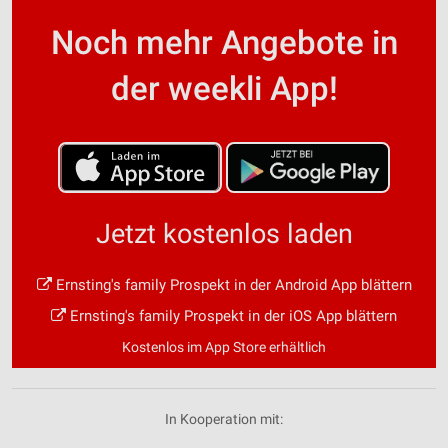
Noch mehr Angebote in
der weekli App!
Jetzt kostenlos laden
Ernsting's family Prospekt in der Android App blättern
Ernsting's family Prospekt in der iOS App blättern
Kostenlos im App Store erhältlich
In Kooperation mit: