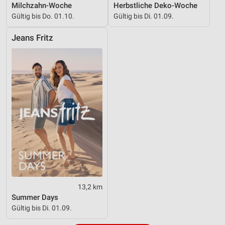
IAB-Besonderheiten:
Milchzahn-Woche
Herbstliche Deko-Woche
Gültig bis Do. 01.10.
Gültig bis Di. 01.09.
Verwendung genauer Standortdaten
Jeans Fritz
Geräte anhand von aktiv angeforderten
Informationen identifizieren
Nicht-IAB-Verarbeitungszwecke:
Notwendig
Performance
Funktional
Werbung
13,2 km
Summer Days
Gültig bis Di. 01.09.