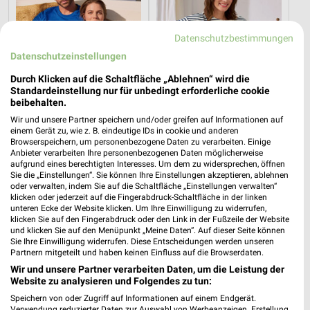
Datenschutzbestimmungen
Datenschutzeinstellungen
Durch Klicken auf die Schaltfläche „Ablehnen“ wird die
Standardeinstellung nur für unbedingt erforderliche cookie
beibehalten.
Wir und unsere Partner speichern und/oder greifen auf Informationen auf
5,9 km
5,9 km
einem Gerät zu, wie z. B. eindeutige IDs in cookie und anderen
Browserspeichern, um personenbezogene Daten zu verarbeiten. Einige
Inspiriert vom Meer
Voilà, c’est moi
Anbieter verarbeiten Ihre personenbezogenen Daten möglicherweise
Gültig bis Di. 25.08.
Gültig ab Mi. 12.08.
aufgrund eines berechtigten Interesses. Um dem zu widersprechen, öffnen
Sie die „Einstellungen“. Sie können Ihre Einstellungen akzeptieren, ablehnen
oder verwalten, indem Sie auf die Schaltfläche „Einstellungen verwalten“
Tchibo
Kik
klicken oder jederzeit auf die Fingerabdruck-Schaltfläche in der linken
unteren Ecke der Website klicken. Um Ihre Einwilligung zu widerrufen,
klicken Sie auf den Fingerabdruck oder den Link in der Fußzeile der Website
und klicken Sie auf den Menüpunkt „Meine Daten“. Auf dieser Seite können
Sie Ihre Einwilligung widerrufen. Diese Entscheidungen werden unseren
Partnern mitgeteilt und haben keinen Einfluss auf die Browserdaten.
Wir und unsere Partner verarbeiten Daten, um die Leistung der
Website zu analysieren und Folgendes zu tun:
Speichern von oder Zugriff auf Informationen auf einem Endgerät.
Verwendung reduzierter Daten zur Auswahl von Werbeanzeigen. Erstellung