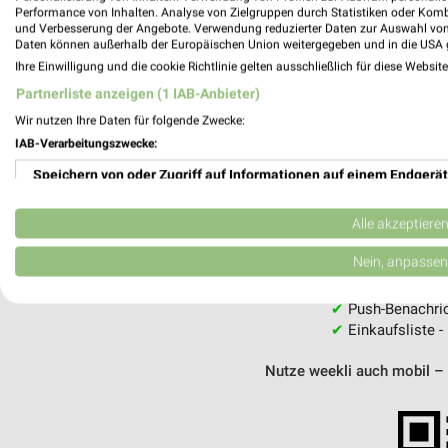
Performance von Inhalten. Analyse von Zielgruppen durch Statistiken oder Kom
und Verbesserung der Angebote. Verwendung reduzierter Daten zur Auswahl von
Daten können außerhalb der Europäischen Union weitergegeben und in die USA 
MEH
Ihre Einwilligung und die cookie Richtlinie gelten ausschließlich für diese Websit
Partnerliste anzeigen (1 IAB-Anbieter)
Wir nutzen Ihre Daten für folgende Zwecke:
IAB-Verarbeitungszwecke:
Speichern von oder Zugriff auf Informationen auf einem Endgerät
weekli - Pros
Verwendung reduzierter Daten zur Auswahl von Werbeanzeigen
Alle akzeptiere
Alle Fressnapf Angebote immer griffberei
Erstellung von Profilen für personalisierte Werbung
Nein, anpassen
✔
Standortgenau
✔
Folge deinem L
Verwendung von Profilen zur Auswahl personalisierter Werbung
✔
Push-Benachric
✔
Einkaufsliste -
Erstellung von Profilen zur Personalisierung von Inhalten
Nutze weekli auch mobil –
Verwendung von Profilen zur Auswahl personalisierter Inhalte
Messung der Werbeleistung