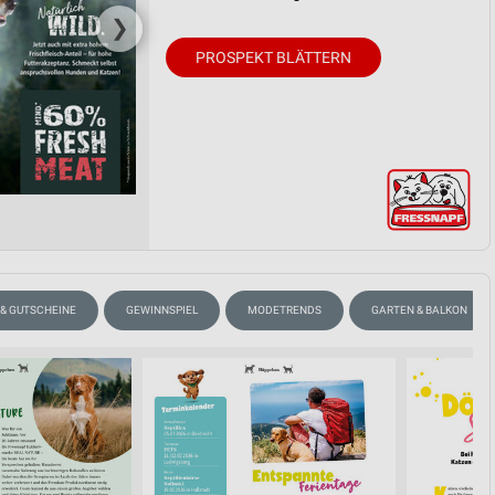
❯
PROSPEKT BLÄTTERN
 & GUTSCHEINE
GEWINNSPIEL
MODETRENDS
GARTEN & BALKON