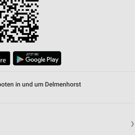
von Daten aus verschiedenen
ren
boten in und um Delmenhorst
❯