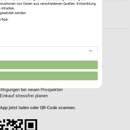
binationen von Daten aus verschiedenen Quellen. Entwicklung
 Inhalten.
gesendet werden.
R PROSPEKTE
e/App.
pekte & Angebote App
n
t – mit der kostenlosen weekli App für iOS & Android.
e Angebote
ieblingshändler
htigungen bei neuen Prospekten
 Einkauf stressfrei planen
 App jetzt laden oder QR-Code scannen.