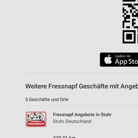
Messung der Performance von Inhalten
Analyse von Zielgruppen durch Statistiken oder Kombinationen 
Quellen
Entwicklung und Verbesserung der Angebote
Verwendung reduzierter Daten zur Auswahl von Inhalten
IAB-Besonderheiten:
Verwendung genauer Standortdaten
Geräte anhand von aktiv angeforderten Informationen identifizie
Weitere Fressnapf Geschäfte mit Ange
Nicht-IAB-Verarbeitungszwecke:
5 Geschäfte und Orte
Notwendig
Performance
Fressnapf Angebote in Stuhr
Stuhr, Deutschland
Funktional
Werbung