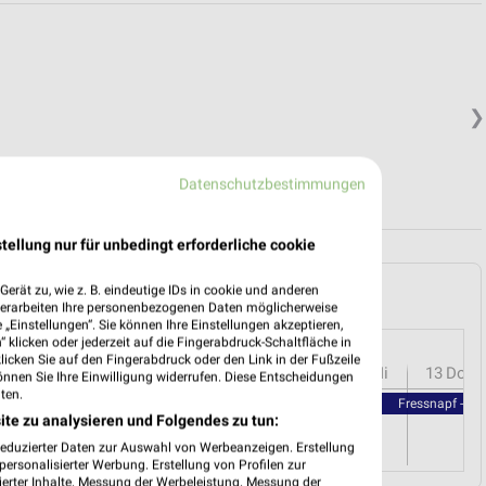
❯
Datenschutzbestimmungen
tellung nur für unbedingt erforderliche cookie
 Delmenhorst und Umgebung
erät zu, wie z. B. eindeutige IDs in cookie und anderen
verarbeiten Ihre personenbezogenen Daten möglicherweise
„Einstellungen“. Sie können Ihre Einstellungen akzeptieren,
 klicken oder jederzeit auf die Fingerabdruck-Schaltfläche in
klicken Sie auf den Fingerabdruck oder den Link in der Fußzeile
r
08
Sa
09
So
10
Mo
11
Di
12
Mi
13
Do
önnen Sie Ihre Einwilligung widerrufen. Diese Entscheidungen
ten.
Fressnapf - Fr
ite zu analysieren und Folgendes zu tun:
reduzierter Daten zur Auswahl von Werbeanzeigen. Erstellung
ersonalisierter Werbung. Erstellung von Profilen zur
ierter Inhalte. Messung der Werbeleistung. Messung der