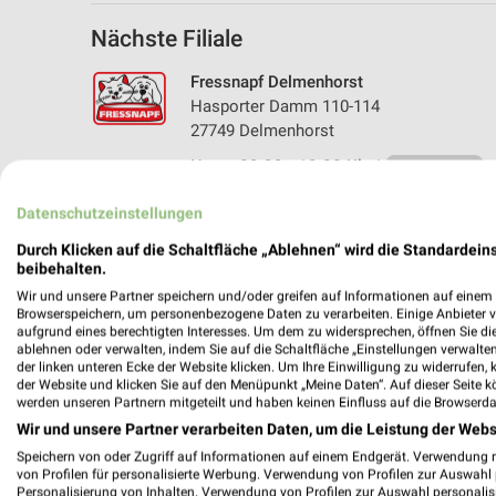
Nächste Filiale
Fressnapf Delmenhorst
Hasporter Damm 110-114
27749 Delmenhorst
Heute 09:00 - 19:00 Uhr |
Geschlossen
325,16 km • Angebote: 1 Prospekt
Datenschutzeinstellungen
Durch Klicken auf die Schaltfläche „Ablehnen“ wird die Standardeins
beibehalten.
Angebote-Kalender für Fressnapf in
Wir und unsere Partner speichern und/oder greifen auf Informationen auf einem G
Browserspeichern, um personenbezogene Daten zu verarbeiten. Einige Anbieter 
aufgrund eines berechtigten Interesses. Um dem zu widersprechen, öffnen Sie die 
ablehnen oder verwalten, indem Sie auf die Schaltfläche „Einstellungen verwalten“
Aug.
der linken unteren Ecke der Website klicken. Um Ihre Einwilligung zu widerrufen, 
03
Mo
04
Di
05
Mi
06
Do
07
F
der Website und klicken Sie auf den Menüpunkt „Meine Daten“. Auf dieser Seite k
werden unseren Partnern mitgeteilt und haben keinen Einfluss auf die Browserda
Wir und unsere Partner verarbeiten Daten, um die Leistung der Webs
Speichern von oder Zugriff auf Informationen auf einem Endgerät. Verwendung 
von Profilen für personalisierte Werbung. Verwendung von Profilen zur Auswahl p
Personalisierung von Inhalten. Verwendung von Profilen zur Auswahl personalis