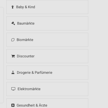
Baby & Kind
Baumärkte
14
Fr
15
Sa
16
So
17
Mo
18
Di
19
Mi
Biomärkte
Discounter
Drogerie & Parfümerie
Elektromärkte
Gesundheit & Ärzte