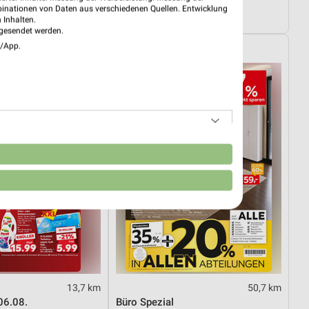
01.08.
Dieter Knoll
binationen von Daten aus verschiedenen Quellen. Entwicklung
ültig
Gültig bis Fr. 14.08.
 Inhalten.
gesendet werden.
e/App.
XXXLutz
n
13,7 km
50,7 km
06.08.
Büro Spezial