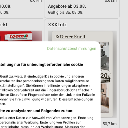
0,6 km
0,6 km
10.08.
Angebote ab 03.08.
10.08.
Gültig bis Sa. 08.08.
rkt
XXXLutz
Datenschutzbestimmungen
tellung nur für unbedingt erforderliche cookie
erät zu, wie z. B. eindeutige IDs in cookie und anderen
verarbeiten Ihre personenbezogenen Daten möglicherweise
„Einstellungen“. Sie können Ihre Einstellungen akzeptieren,
 klicken oder jederzeit auf die Fingerabdruck-Schaltfläche in
klicken Sie auf den Fingerabdruck oder den Link in der Fußzeile
önnen Sie Ihre Einwilligung widerrufen. Diese Entscheidungen
ten.
ite zu analysieren und Folgendes zu tun:
reduzierter Daten zur Auswahl von Werbeanzeigen. Erstellung
ersonalisierter Werbung. Erstellung von Profilen zur
14 km
50,7 km
ierter Inhalte. Messung der Werbeleistung. Messung der