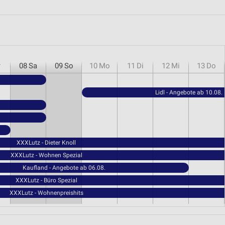
r
08
Sa
09
So
10
Mo
11
Di
12
Mi
13
Do
Lidl - Angebote ab 10.08.
XXXLutz - Dieter Knoll
XXXLutz - Wohnen Spezial
Kaufland - Angebote ab 06.08.
XXXLutz - Büro Spezial
XXXLutz - Wohnenpreishits