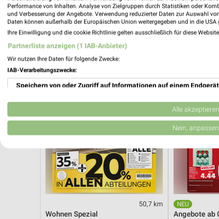
Angebote ab 03.08.
Angebote ab 
Performance von Inhalten. Analyse von Zielgruppen durch Statistiken oder Kom
Gültig bis Sa. 08.08.
Noch morgen g
und Verbesserung der Angebote. Verwendung reduzierter Daten zur Auswahl von
Daten können außerhalb der Europäischen Union weitergegeben und in die USA 
Ihre Einwilligung und die cookie Richtlinie gelten ausschließlich für diese Websit
XXXLutz
Kaufland
Partnerliste anzeigen (1 IAB-Anbieter)
Wir nutzen Ihre Daten für folgende Zwecke:
IAB-Verarbeitungszwecke:
Speichern von oder Zugriff auf Informationen auf einem Endgerät
Verwendung reduzierter Daten zur Auswahl von Werbeanzeigen
Alle akzeptiere
Erstellung von Profilen für personalisierte Werbung
Nein, anpassen
Verwendung von Profilen zur Auswahl personalisierter Werbung
Erstellung von Profilen zur Personalisierung von Inhalten
Verwendung von Profilen zur Auswahl personalisierter Inhalte
50,7 km
Messung der Werbeleistung
Wohnen Spezial
Angebote ab 