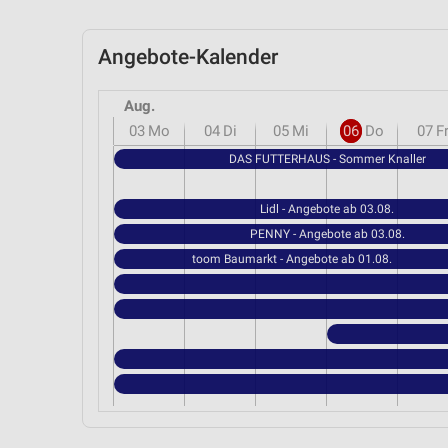
Angebote-Kalender
Aug.
03
Mo
04
Di
05
Mi
06
Do
07
F
DAS FUTTERHAUS - Sommer Knaller
Lidl - Angebote ab 03.08.
PENNY - Angebote ab 03.08.
toom Baumarkt - Angebote ab 01.08.