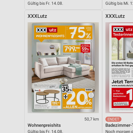
Gültig bis Fr. 14.08.
Gültig bis Mi. 
Messung der Performance von Inhalten
XXXLutz
XXXLutz
Analyse von Zielgruppen durch Statistiken oder Kombinationen 
Quellen
Entwicklung und Verbesserung der Angebote
Verwendung reduzierter Daten zur Auswahl von Inhalten
IAB-Besonderheiten:
Verwendung genauer Standortdaten
Geräte anhand von aktiv angeforderten Informationen identifizie
Nicht-IAB-Verarbeitungszwecke:
Notwendig
Performance
50,7 km
Funktional
Wohnenpreishits
Badezimmer-T
Gültig bis Fr. 14.08.
Noch morgen g
Werbung