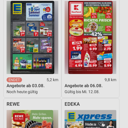
Verwendung von Profilen zur Auswahl
personalisierter Inhalte
Messung der Werbeleistung
Messung der Performance von Inhalten
Analyse von Zielgruppen durch Statistiken oder
Kombinationen von Daten aus verschiedenen
Quellen
Entwicklung und Verbesserung der Angebote
Verwendung reduzierter Daten zur Auswahl von
Inhalten
5,2 km
9,8 km
Angebote ab 03.08.
Angebote ab 06.08.
IAB-Besonderheiten:
Noch heute gültig
Gültig bis Mi. 12.08.
Verwendung genauer Standortdaten
REWE
EDEKA
Geräte anhand von aktiv angeforderten
Informationen identifizieren
Nicht-IAB-Verarbeitungszwecke: