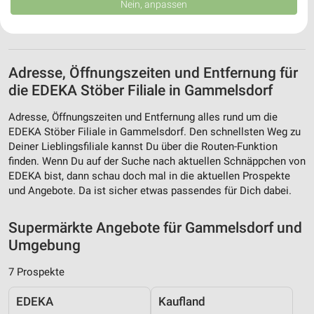
Nein, anpassen
USA gesendet werden.
Ihre Einwilligung und die cookie Richtlinie gelten ausschließlich für diese
Website/App.
Partnerliste anzeigen (1 IAB-Anbieter)
Adresse, Öffnungszeiten und Entfernung für
Wir nutzen Ihre Daten für folgende Zwecke:
die EDEKA Stöber Filiale in Gammelsdorf
IAB-Verarbeitungszwecke:
Speichern von oder Zugriff auf Informationen
Adresse, Öffnungszeiten und Entfernung alles rund um die
auf einem Endgerät
EDEKA Stöber Filiale in Gammelsdorf. Den schnellsten Weg zu
Deiner Lieblingsfiliale kannst Du über die Routen-Funktion
Verwendung reduzierter Daten zur Auswahl von
finden. Wenn Du auf der Suche nach aktuellen Schnäppchen von
Werbeanzeigen
EDEKA bist, dann schau doch mal in die aktuellen Prospekte
und Angebote. Da ist sicher etwas passendes für Dich dabei.
Erstellung von Profilen für personalisierte
Werbung
Supermärkte Angebote für Gammelsdorf und
Verwendung von Profilen zur Auswahl
Umgebung
personalisierter Werbung
7 Prospekte
Erstellung von Profilen zur Personalisierung
von Inhalten
EDEKA
Kaufland