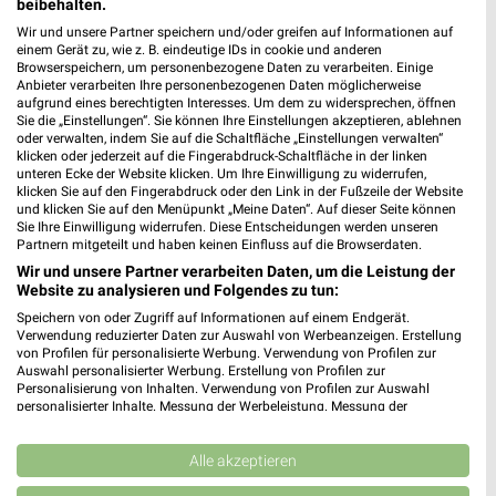
beibehalten.
Wir und unsere Partner speichern und/oder greifen auf Informationen auf
einem Gerät zu, wie z. B. eindeutige IDs in cookie und anderen
EDEKA Huber Moosburg
Browserspeichern, um personenbezogene Daten zu verarbeiten. Einige
Thalbacherstraße 97
Anbieter verarbeiten Ihre personenbezogenen Daten möglicherweise
85368 Moosburg
aufgrund eines berechtigten Interesses. Um dem zu widersprechen, öffnen
❯
Sie die „Einstellungen“. Sie können Ihre Einstellungen akzeptieren, ablehnen
Heute 07:30 - 20:00 Uhr |
Geöffnet
oder verwalten, indem Sie auf die Schaltfläche „Einstellungen verwalten“
klicken oder jederzeit auf die Fingerabdruck-Schaltfläche in der linken
8,37 km • Angebote: 1 Prospekt
unteren Ecke der Website klicken. Um Ihre Einwilligung zu widerrufen,
klicken Sie auf den Fingerabdruck oder den Link in der Fußzeile der Website
und klicken Sie auf den Menüpunkt „Meine Daten“. Auf dieser Seite können
Sie Ihre Einwilligung widerrufen. Diese Entscheidungen werden unseren
Partnern mitgeteilt und haben keinen Einfluss auf die Browserdaten.
Wir und unsere Partner verarbeiten Daten, um die Leistung der
Website zu analysieren und Folgendes zu tun:
Speichern von oder Zugriff auf Informationen auf einem Endgerät.
Verwendung reduzierter Daten zur Auswahl von Werbeanzeigen. Erstellung
von Profilen für personalisierte Werbung. Verwendung von Profilen zur
Auswahl personalisierter Werbung. Erstellung von Profilen zur
Personalisierung von Inhalten. Verwendung von Profilen zur Auswahl
personalisierter Inhalte. Messung der Werbeleistung. Messung der
Performance von Inhalten. Analyse von Zielgruppen durch Statistiken oder
Kombinationen von Daten aus verschiedenen Quellen. Entwicklung und
Verbesserung der Angebote. Verwendung reduzierter Daten zur Auswahl
Alle akzeptieren
von Inhalten.
Daten können außerhalb der Europäischen Union weitergegeben und in die