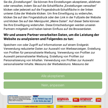
Sie die „Einstellungen“. Sie können Ihre Einstellungen akzeptieren, ablehnen
oder verwalten, indem Sie auf die Schaltfläche „Einstellungen verwalten“
PROSPEKT BLÄTTERN
klicken oder jederzeit auf die Fingerabdruck-Schaltfläche in der linken
unteren Ecke der Website klicken. Um Ihre Einwilligung zu widerrufen,
klicken Sie auf den Fingerabdruck oder den Link in der Fußzeile der Website
und klicken Sie auf den Menüpunkt „Meine Daten“. Auf dieser Seite können
Sie Ihre Einwilligung widerrufen. Diese Entscheidungen werden unseren
URLAUB & REISEN
Partnern mitgeteilt und haben keinen Einfluss auf die Browserdaten.
Wir und unsere Partner verarbeiten Daten, um die Leistung der
Website zu analysieren und Folgendes zu tun:
Speichern von oder Zugriff auf Informationen auf einem Endgerät.
Verwendung reduzierter Daten zur Auswahl von Werbeanzeigen. Erstellung
von Profilen für personalisierte Werbung. Verwendung von Profilen zur
Auswahl personalisierter Werbung. Erstellung von Profilen zur
Personalisierung von Inhalten. Verwendung von Profilen zur Auswahl
personalisierter Inhalte. Messung der Werbeleistung. Messung der
Performance von Inhalten. Analyse von Zielgruppen durch Statistiken oder
Kombinationen von Daten aus verschiedenen Quellen. Entwicklung und
Verbesserung der Angebote. Verwendung reduzierter Daten zur Auswahl
Alle akzeptieren
von Inhalten.
Daten können außerhalb der Europäischen Union weitergegeben und in die
Nein, anpassen
USA gesendet werden.
Ihre Einwilligung und die cookie Richtlinie gelten ausschließlich für diese
Website/App.
Partnerliste anzeigen (1 IAB-Anbieter)