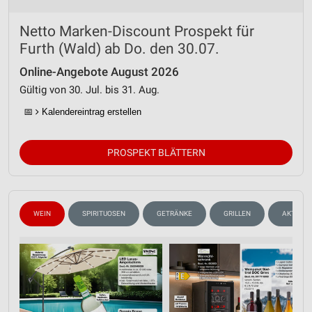
Analyse von Zielgruppen durch Statistiken oder
Netto Marken-Discount Prospekt für
Kombinationen von Daten aus verschiedenen
Furth (Wald) ab Do. den 30.07.
Quellen
Online-Angebote August 2026
Entwicklung und Verbesserung der Angebote
Gültig von 30. Jul. bis 31. Aug.
Verwendung reduzierter Daten zur Auswahl von
📅
Kalendereintrag erstellen
Inhalten
IAB-Besonderheiten:
PROSPEKT BLÄTTERN
Verwendung genauer Standortdaten
Geräte anhand von aktiv angeforderten
Informationen identifizieren
WEIN
SPIRITUOSEN
GETRÄNKE
GRILLEN
AKTIONE
Nicht-IAB-Verarbeitungszwecke:
Notwendig
Performance
Funktional