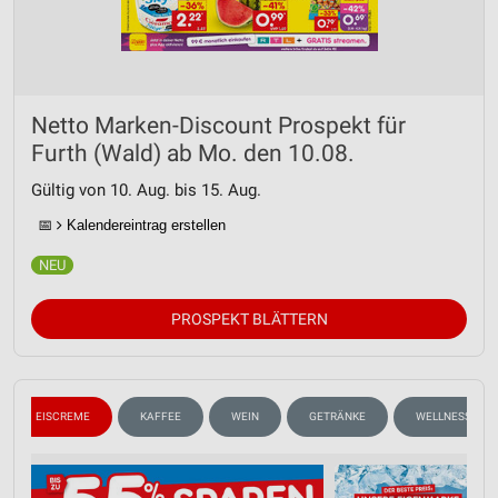
Netto Marken-Discount Prospekt für
Furth (Wald) ab Mo. den 10.08.
Gültig von 10. Aug. bis 15. Aug.
📅
Kalendereintrag erstellen
PROSPEKT BLÄTTERN
EISCREME
KAFFEE
WEIN
GETRÄNKE
WELLNESS FÜR