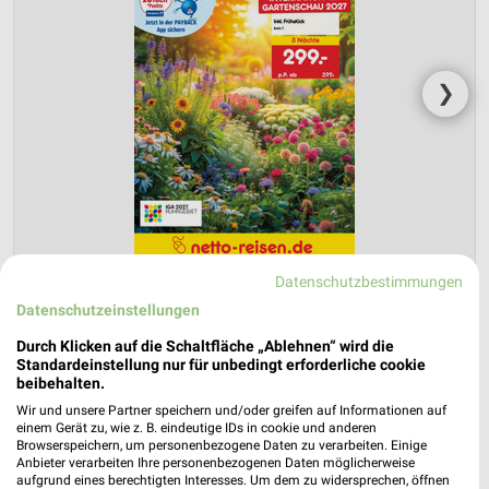
❯
Datenschutzbestimmungen
Datenschutzeinstellungen
Netto Marken-Discount Prospekt für
Durch Klicken auf die Schaltfläche „Ablehnen“ wird die
Furth (Wald) ab Do. den 30.07.
Standardeinstellung nur für unbedingt erforderliche cookie
beibehalten.
Reisemagazin August 2026
Wir und unsere Partner speichern und/oder greifen auf Informationen auf
Gültig von 30. Jul. bis 31. Aug.
einem Gerät zu, wie z. B. eindeutige IDs in cookie und anderen
Browserspeichern, um personenbezogene Daten zu verarbeiten. Einige
📅
Kalendereintrag erstellen
Anbieter verarbeiten Ihre personenbezogenen Daten möglicherweise
aufgrund eines berechtigten Interesses. Um dem zu widersprechen, öffnen