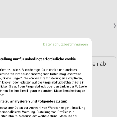
❯
Datenschutzbestimmungen
tellung nur für unbedingt erforderliche cookie
Lidl Prospekt für Füssen ab
Mo. den 03.08.
erät zu, wie z. B. eindeutige IDs in cookie und anderen
verarbeiten Ihre personenbezogenen Daten möglicherweise
„Einstellungen“. Sie können Ihre Einstellungen akzeptieren,
Gültig von 03. Aug. bis 08. Aug.
 klicken oder jederzeit auf die Fingerabdruck-Schaltfläche in
klicken Sie auf den Fingerabdruck oder den Link in der Fußzeile
📅
Kalendereintrag erstellen
önnen Sie Ihre Einwilligung widerrufen. Diese Entscheidungen
ten.
ite zu analysieren und Folgendes zu tun:
❯
reduzierter Daten zur Auswahl von Werbeanzeigen. Erstellung
PROSPEKT BLÄTTERN
ersonalisierter Werbung. Erstellung von Profilen zur
ierter Inhalte. Messung der Werbeleistung. Messung der