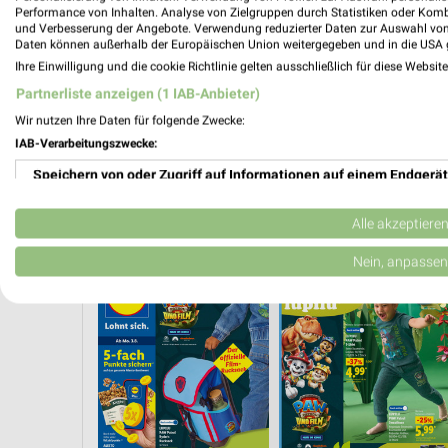
Performance von Inhalten. Analyse von Zielgruppen durch Statistiken oder Kom
und Verbesserung der Angebote. Verwendung reduzierter Daten zur Auswahl von
Daten können außerhalb der Europäischen Union weitergegeben und in die USA 
Ihre Einwilligung und die cookie Richtlinie gelten ausschließlich für diese Websit
Partnerliste anzeigen (1 IAB-Anbieter)
Wir nutzen Ihre Daten für folgende Zwecke:
IAB-Verarbeitungszwecke:
Speichern von oder Zugriff auf Informationen auf einem Endgerät
Verwendung reduzierter Daten zur Auswahl von Werbeanzeigen
Alle akzeptiere
R SPAREN
KINDERMODE & SPIELZEUG
WEIN
ANGEBOTE AB FREITAG
Erstellung von Profilen für personalisierte Werbung
Nein, anpassen
Verwendung von Profilen zur Auswahl personalisierter Werbung
Erstellung von Profilen zur Personalisierung von Inhalten
Verwendung von Profilen zur Auswahl personalisierter Inhalte
Messung der Werbeleistung