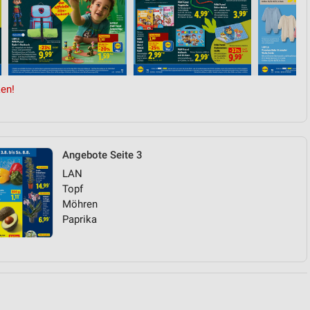
von Daten aus verschiedenen
en!
Angebote Seite 3
LAN
ren
Topf
Möhren
Paprika