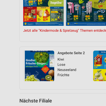
Messung der Performance von Inhalten
Analyse von Zielgruppen durch Statistiken oder Kombinationen 
Quellen
Entwicklung und Verbesserung der Angebote
Jetzt alle "Kindermode & Spielzeug" Themen entdeck
Verwendung reduzierter Daten zur Auswahl von Inhalten
IAB-Besonderheiten:
Verwendung genauer Standortdaten
Angebote Seite 2
Kiwi
Geräte anhand von aktiv angeforderten Informationen identifizie
Lose
Nicht-IAB-Verarbeitungszwecke:
Neuseeland
Früchte
Notwendig
Performance
Funktional
Nächste Filiale
Werbung