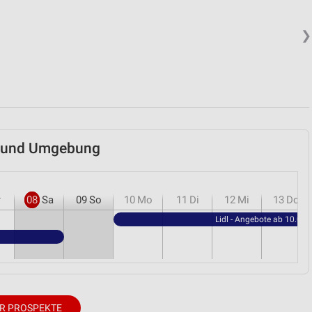
❯
en und Umgebung
r
08
Sa
09
So
10
Mo
11
Di
12
Mi
13
Do
Lidl - Angebote ab 10.08.
R PROSPEKTE