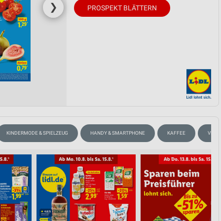
❯
PROSPEKT BLÄTTERN
KINDERMODE & SPIELZEUG
HANDY & SMARTPHONE
KAFFEE
VEGA