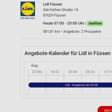
Lidl Füssen
Abt-Hafner-Straße 14
87629 Füssen
Heute 07:00 - 20:00 Uhr |
Geöffnet
581,81 km • Angebote: 2 Prospekte
Angebote-Kalender für Lidl in Füss
Aug.
03
Mo
04
Di
05
Mi
06
Do
07
F
Lidl - Angebote ab 03.08.
MEH