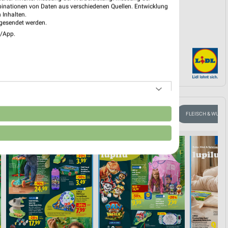
binationen von Daten aus verschiedenen Quellen. Entwicklung
 Inhalten.
gesendet werden.
e/App.
n
BLUMEN
HANDY & SMARTPHONE
FAHRRAD
FLEISCH & WURST