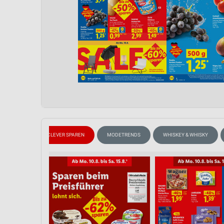
EISCREME
CLEVER SPAREN
MODETRENDS
WHISKEY & WHISKY