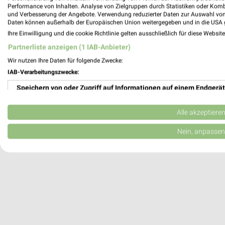
Performance von Inhalten. Analyse von Zielgruppen durch Statistiken oder Kom
49593 Bersenbrück
und Verbesserung der Angebote. Verwendung reduzierter Daten zur Auswahl von
Daten können außerhalb der Europäischen Union weitergegeben und in die USA 
369,69 km
Ihre Einwilligung und die cookie Richtlinie gelten ausschließlich für diese Websit
Partnerliste anzeigen (1 IAB-Anbieter)
Gasthof Hense Lingen-Baccum
Wir nutzen Ihre Daten für folgende Zwecke:
Antoniusstraße 17
IAB-Verarbeitungszwecke:
49811 Lingen-Baccum
Speichern von oder Zugriff auf Informationen auf einem Endgerät
Heute 10:00 - 14:00 17:00 - 00:00 Uhr |
Verwendung reduzierter Daten zur Auswahl von Werbeanzeigen
405,97 km
Alle akzeptiere
Erstellung von Profilen für personalisierte Werbung
Nein, anpassen
Verwendung von Profilen zur Auswahl personalisierter Werbung
Erstellung von Profilen zur Personalisierung von Inhalten
Verwendung von Profilen zur Auswahl personalisierter Inhalte
Messung der Werbeleistung