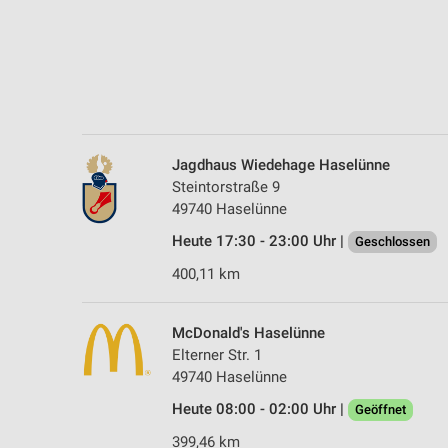
Messung der Performance von Inhalten
Analyse von Zielgruppen durch Statistiken oder Kombinationen 
Quellen
Entwicklung und Verbesserung der Angebote
Verwendung reduzierter Daten zur Auswahl von Inhalten
Jagdhaus Wiedehage Haselünne
Steintorstraße 9
IAB-Besonderheiten:
49740 Haselünne
Verwendung genauer Standortdaten
Heute 17:30 - 23:00 Uhr |
Geschlossen
Geräte anhand von aktiv angeforderten Informationen identifizie
400,11 km
Nicht-IAB-Verarbeitungszwecke:
Notwendig
McDonald's Haselünne
Elterner Str. 1
Performance
49740 Haselünne
Funktional
Heute 08:00 - 02:00 Uhr |
Geöffnet
399,46 km
Werbung