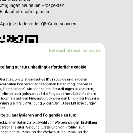
htigungen bei neuen Prospekten
 Einkauf stressfrei planen
 App jetzt laden oder QR-Code scannen.
Datenschutzbestimmungen
tellung nur für unbedingt erforderliche cookie
erät zu, wie z. B. eindeutige IDs in cookie und anderen
verarbeiten Ihre personenbezogenen Daten möglicherweise
„Einstellungen“. Sie können Ihre Einstellungen akzeptieren,
 klicken oder jederzeit auf die Fingerabdruck-Schaltfläche in
klicken Sie auf den Fingerabdruck oder den Link in der Fußzeile
önnen Sie Ihre Einwilligung widerrufen. Diese Entscheidungen
ten.
ite zu analysieren und Folgendes zu tun:
reduzierter Daten zur Auswahl von Werbeanzeigen. Erstellung
ersonalisierter Werbung. Erstellung von Profilen zur
ierter Inhalte. Messung der Werbeleistung. Messung der