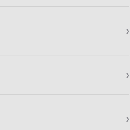
❯
❯
❯