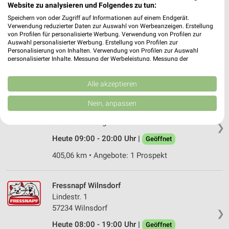
Website zu analysieren und Folgendes zu tun:
Fressnapf Alsfeld
Speichern von oder Zugriff auf Informationen auf einem Endgerät.
An der Au 10
Verwendung reduzierter Daten zur Auswahl von Werbeanzeigen. Erstellung
von Profilen für personalisierte Werbung. Verwendung von Profilen zur
36304 Alsfeld
❯
Auswahl personalisierter Werbung. Erstellung von Profilen zur
Personalisierung von Inhalten. Verwendung von Profilen zur Auswahl
Heute 09:00 - 19:00 Uhr |
Geöffnet
personalisierter Inhalte. Messung der Werbeleistung. Messung der
Performance von Inhalten. Analyse von Zielgruppen durch Statistiken oder
345,95 km • Angebote: 1 Prospekt
Kombinationen von Daten aus verschiedenen Quellen. Entwicklung und
Verbesserung der Angebote. Verwendung reduzierter Daten zur Auswahl
Alle akzeptieren
von Inhalten.
Fressnapf Friedberg
Daten können außerhalb der Europäischen Union weitergegeben und in die
Nein, anpassen
USA gesendet werden.
Straßheimer Straße 22
Ihre Einwilligung und die cookie Richtlinie gelten ausschließlich für diese
61169 Friedberg
❯
Website/App.
Heute 09:00 - 20:00 Uhr |
Geöffnet
Partnerliste anzeigen (1 IAB-Anbieter)
Wir nutzen Ihre Daten für folgende Zwecke:
405,06 km • Angebote: 1 Prospekt
IAB-Verarbeitungszwecke:
Speichern von oder Zugriff auf Informationen
Fressnapf Wilnsdorf
auf einem Endgerät
Lindestr. 1
57234 Wilnsdorf
Verwendung reduzierter Daten zur Auswahl von
❯
Werbeanzeigen
Heute 08:00 - 19:00 Uhr |
Geöffnet