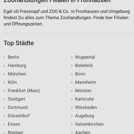
Zoohandlungen Filialen in Fronhausen
Egal ob Fressnapf und ZOO & Co. in Fronhausen und Umgebung
findest Du alles zum Thema Zoohandlungen. Finde hier Filialen
und Öffnungszeiten.
Top Städte
›
Berlin
›
Wuppertal
›
Hamburg
›
Bielefeld
›
München
›
Bonn
›
Köln
›
Mannheim
›
Frankfurt (Main)
›
Münster
›
Stuttgart
›
Karlsruhe
›
Dortmund
›
Wiesbaden
›
Düsseldorf
›
Augsburg
›
Essen
›
Gelsenkirchen
›
Bremen
›
Aachen