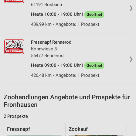
Verwendung reduzierter Daten zur Auswahl von
61191 Rosbach
Inhalten
❯
Heute 10:00 - 19:00 Uhr |
Geöffnet
IAB-Besonderheiten:
409,99 km • Angebote: 1 Prospekt
Verwendung genauer Standortdaten
Geräte anhand von aktiv angeforderten
Fressnapf Rennerod
Informationen identifizieren
Konnwiese 8
Nicht-IAB-Verarbeitungszwecke:
56477 Rennerod
❯
Notwendig
Heute 09:00 - 19:00 Uhr |
Geöffnet
426,48 km • Angebote: 1 Prospekt
Performance
Funktional
Zoohandlungen Angebote und Prospekte für
Werbung
Fronhausen
2 Prospekte
Fressnapf
Zookauf