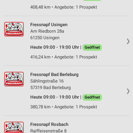
408,48 km • Angebote: 1 Prospekt
Erstellung von Profilen für personalisierte
Werbung
Verwendung von Profilen zur Auswahl
Fressnapf Usingen
personalisierter Werbung
Am Riedborn 28a
61250 Usingen
❯
Erstellung von Profilen zur Personalisierung
von Inhalten
Heute 09:00 - 19:00 Uhr |
Geöffnet
416,24 km • Angebote: 1 Prospekt
Verwendung von Profilen zur Auswahl
personalisierter Inhalte
Fressnapf Bad Berleburg
Messung der Werbeleistung
Sählingstraße 16
57319 Bad Berleburg
Messung der Performance von Inhalten
❯
Heute 09:00 - 19:00 Uhr |
Geöffnet
Analyse von Zielgruppen durch Statistiken oder
Kombinationen von Daten aus verschiedenen
380,78 km • Angebote: 1 Prospekt
Quellen
Entwicklung und Verbesserung der Angebote
Fressnapf Rosbach
Raiffeisenstraße 8