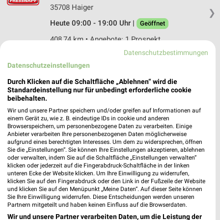
35708 Haiger
❯
Heute 09:00 - 19:00 Uhr |
Geöffnet
408,74 km • Angebote: 1 Prospekt
Datenschutzbestimmungen
Datenschutzeinstellungen
Fressnapf Bad Nauheim
Hubert-Vergölst-Straße 16-18
Durch Klicken auf die Schaltfläche „Ablehnen“ wird die
61231 Bad Nauheim
Standardeinstellung nur für unbedingt erforderliche cookie
❯
beibehalten.
Heute 09:00 - 20:00 Uhr |
Geöffnet
Wir und unsere Partner speichern und/oder greifen auf Informationen auf
einem Gerät zu, wie z. B. eindeutige IDs in cookie und anderen
401,83 km • Angebote: 1 Prospekt
Browserspeichern, um personenbezogene Daten zu verarbeiten. Einige
Anbieter verarbeiten Ihre personenbezogenen Daten möglicherweise
aufgrund eines berechtigten Interesses. Um dem zu widersprechen, öffnen
Sie die „Einstellungen“. Sie können Ihre Einstellungen akzeptieren, ablehnen
Fressnapf Frankenberg
oder verwalten, indem Sie auf die Schaltfläche „Einstellungen verwalten“
Ruhrstraße 8
klicken oder jederzeit auf die Fingerabdruck-Schaltfläche in der linken
35066 Frankenberg
unteren Ecke der Website klicken. Um Ihre Einwilligung zu widerrufen,
❯
klicken Sie auf den Fingerabdruck oder den Link in der Fußzeile der Website
Heute 09:30 - 18:00 Uhr |
Geöffnet
und klicken Sie auf den Menüpunkt „Meine Daten“. Auf dieser Seite können
Sie Ihre Einwilligung widerrufen. Diese Entscheidungen werden unseren
357,13 km • Angebote: 1 Prospekt
Partnern mitgeteilt und haben keinen Einfluss auf die Browserdaten.
Wir und unsere Partner verarbeiten Daten, um die Leistung der