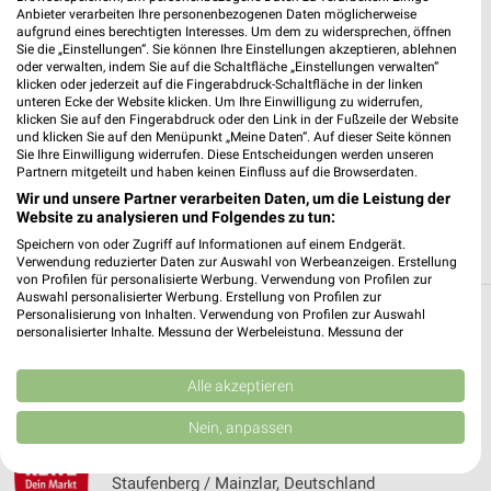
Anbieter verarbeiten Ihre personenbezogenen Daten möglicherweise
aufgrund eines berechtigten Interesses. Um dem zu widersprechen, öffnen
✔
Standortgenaue Angebote
Sie die „Einstellungen“. Sie können Ihre Einstellungen akzeptieren, ablehnen
✔
Folge deinem Lieblingshändler
oder verwalten, indem Sie auf die Schaltfläche „Einstellungen verwalten“
klicken oder jederzeit auf die Fingerabdruck-Schaltfläche in der linken
✔
Push-Benachrichtigungen bei neuen Prospekten
unteren Ecke der Website klicken. Um Ihre Einwilligung zu widerrufen,
✔
Einkaufsliste - Einkauf stressfrei planen
klicken Sie auf den Fingerabdruck oder den Link in der Fußzeile der Website
und klicken Sie auf den Menüpunkt „Meine Daten“. Auf dieser Seite können
Sie Ihre Einwilligung widerrufen. Diese Entscheidungen werden unseren
JETZT LADEN UND SPAREN!
Partnern mitgeteilt und haben keinen Einfluss auf die Browserdaten.
Wir und unsere Partner verarbeiten Daten, um die Leistung der
Website zu analysieren und Folgendes zu tun:
Speichern von oder Zugriff auf Informationen auf einem Endgerät.
Verwendung reduzierter Daten zur Auswahl von Werbeanzeigen. Erstellung
von Profilen für personalisierte Werbung. Verwendung von Profilen zur
Auswahl personalisierter Werbung. Erstellung von Profilen zur
Personalisierung von Inhalten. Verwendung von Profilen zur Auswahl
Weitere REWE Geschäfte mit Angeboten in
personalisierter Inhalte. Messung der Werbeleistung. Messung der
Performance von Inhalten. Analyse von Zielgruppen durch Statistiken oder
und um Fronhausen
Kombinationen von Daten aus verschiedenen Quellen. Entwicklung und
Verbesserung der Angebote. Verwendung reduzierter Daten zur Auswahl
Alle akzeptieren
von Inhalten.
5 Geschäfte und Orte
Daten können außerhalb der Europäischen Union weitergegeben und in die
Nein, anpassen
USA gesendet werden.
REWE Angebote in Staufenberg / Mainzlar
Ihre Einwilligung und die cookie Richtlinie gelten ausschließlich für diese
Website/App.
Staufenberg / Mainzlar, Deutschland