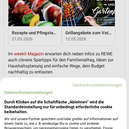
Rezepte und Pfingstangebote bei REWE!
Grillangebote zum Vatertag bei REWE!
21.05.2026
12.05.2026
Im
weekli Magazin
erwarten dich neben Infos zu REWE
auch clevere Spartipps für den Familienalltag, Ideen zur
Haushaltsplanung und einfache Wege, dein Budget
nachhaltig zu entlasten.
Datenschutzbestimmungen
Datenschutzeinstellungen
Durch Klicken auf die Schaltfläche „Ablehnen“ wird die
Standardeinstellung nur für unbedingt erforderliche cookie
weekli - Prospekte & Angebote App
beibehalten.
Wir und unsere Partner speichern und/oder greifen auf Informationen auf
Alle REWE Angebote immer griffbereit – mit der kostenlosen
einem Gerät zu, wie z. B. eindeutige IDs in cookie und anderen
Browserspeichern, um personenbezogene Daten zu verarbeiten. Einige
weekli App für iOS & Android.