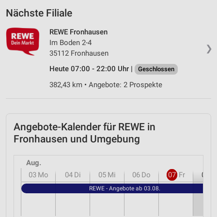
Nächste Filiale
REWE Fronhausen
Im Boden 2-4
❯
35112 Fronhausen
Heute 07:00 - 22:00 Uhr |
Geschlossen
382,43 km • Angebote: 2 Prospekte
Angebote-Kalender für REWE in
Fronhausen und Umgebung
Aug.
03
Mo
04
Di
05
Mi
06
Do
07
Fr
08
S
REWE - Angebote ab 03.08.