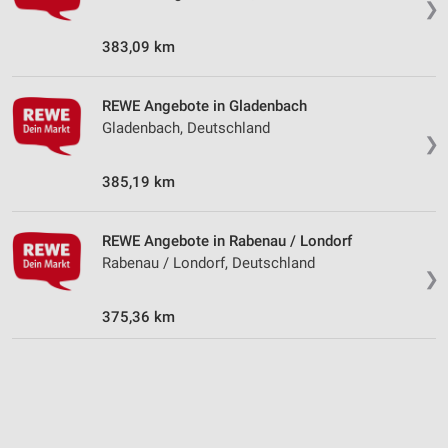
❯
Partnerliste anzeigen (1 IAB-Anbieter)
Wir nutzen Ihre Daten für folgende Zwecke:
383,09 km
IAB-Verarbeitungszwecke:
Speichern von oder Zugriff auf Informationen
REWE Angebote in Gladenbach
auf einem Endgerät
Gladenbach, Deutschland
❯
Verwendung reduzierter Daten zur Auswahl von
Werbeanzeigen
385,19 km
Erstellung von Profilen für personalisierte
Werbung
REWE Angebote in Rabenau / Londorf
Rabenau / Londorf, Deutschland
Verwendung von Profilen zur Auswahl
❯
personalisierter Werbung
375,36 km
Erstellung von Profilen zur Personalisierung
von Inhalten
Verwendung von Profilen zur Auswahl
personalisierter Inhalte
Messung der Werbeleistung