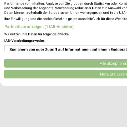
Sport Mabitz Albstadt
Performance von Inhalten. Analyse von Zielgruppen durch Statistiken oder Kom
und Verbesserung der Angebote. Verwendung reduzierter Daten zur Auswahl von
Adlerstr. 37
Daten können außerhalb der Europäischen Union weitergegeben und in die USA 
72461 Albstadt
Ihre Einwilligung und die cookie Richtlinie gelten ausschließlich für diese Websit
Heute 09:30 - 12:30 14:00 - 18:30 Uhr |
Partnerliste anzeigen (1 IAB-Anbieter)
566,84 km
Wir nutzen Ihre Daten für folgende Zwecke:
IAB-Verarbeitungszwecke:
Speichern von oder Zugriff auf Informationen auf einem Endgerät
Verwendung reduzierter Daten zur Auswahl von Werbeanzeigen
Alle akzeptiere
Erstellung von Profilen für personalisierte Werbung
Nein, anpassen
Verwendung von Profilen zur Auswahl personalisierter Werbung
Erstellung von Profilen zur Personalisierung von Inhalten
Verwendung von Profilen zur Auswahl personalisierter Inhalte
Messung der Werbeleistung