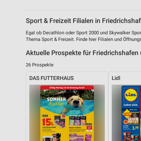
Messung der Performance von Inhalten
Analyse von Zielgruppen durch Statistiken oder Kombinationen 
Sport & Freizeit Filialen in Friedrichsha
Quellen
Egal ob Decathlon oder Sport 2000 und Skywalker Spo
Entwicklung und Verbesserung der Angebote
Thema Sport & Freizeit. Finde hier Filialen und Öffnung
Verwendung reduzierter Daten zur Auswahl von Inhalten
Aktuelle Prospekte für Friedrichshaf
IAB-Besonderheiten:
26 Prospekte
Verwendung genauer Standortdaten
DAS FUTTERHAUS
Lidl
Geräte anhand von aktiv angeforderten Informationen identifizie
Nicht-IAB-Verarbeitungszwecke:
Notwendig
Performance
Funktional
Werbung