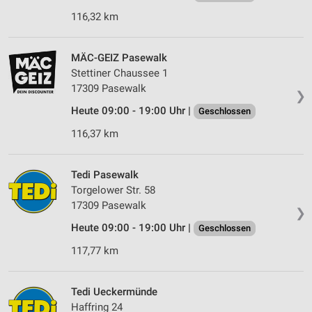
Verwendung von Profilen zur Auswahl
116,32 km
personalisierter Werbung
Erstellung von Profilen zur Personalisierung
MÄC-GEIZ Pasewalk
von Inhalten
Stettiner Chaussee 1
Verwendung von Profilen zur Auswahl
17309 Pasewalk
❯
personalisierter Inhalte
Heute 09:00 - 19:00 Uhr |
Geschlossen
Messung der Werbeleistung
116,37 km
Messung der Performance von Inhalten
Tedi Pasewalk
Analyse von Zielgruppen durch Statistiken oder
Torgelower Str. 58
Kombinationen von Daten aus verschiedenen
17309 Pasewalk
Quellen
❯
Heute 09:00 - 19:00 Uhr |
Geschlossen
Entwicklung und Verbesserung der Angebote
117,77 km
Verwendung reduzierter Daten zur Auswahl von
Inhalten
Tedi Ueckermünde
IAB-Besonderheiten:
Haffring 24