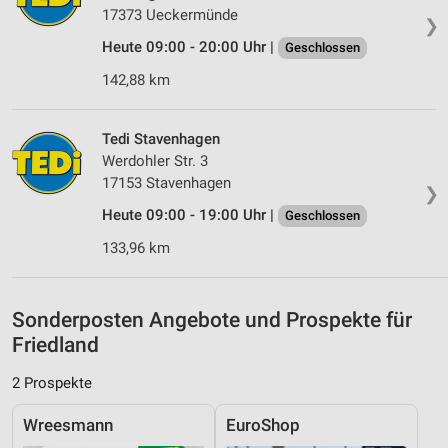
Verwendung genauer Standortdaten
17373 Ueckermünde
❯
Heute 09:00 - 20:00 Uhr |
Geschlossen
Geräte anhand von aktiv angeforderten
Informationen identifizieren
142,88 km
Nicht-IAB-Verarbeitungszwecke:
Notwendig
Tedi Stavenhagen
Werdohler Str. 3
Performance
17153 Stavenhagen
❯
Heute 09:00 - 19:00 Uhr |
Geschlossen
Funktional
133,96 km
Werbung
Sonderposten Angebote und Prospekte für
Friedland
2 Prospekte
Wreesmann
EuroShop