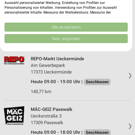
Auswahl personalisierter Werbung. Erstellung von Profilen zur
Personalisierung von Inhalten. Verwendung von Profilen zur Auswahl
Tedi Usedom
personalisierter Inhalte. Messung der Werbeleistung. Messung der
Bäderstraße 3
Performance von Inhalten. Analyse von Zielgruppen durch Statistiken oder
17406 Usedom
Kombinationen von Daten aus verschiedenen Quellen. Entwicklung und
❯
Verbesserung der Angebote. Verwendung reduzierter Daten zur Auswahl
Alle akzeptieren
Heute 09:00 - 19:00 Uhr |
Geschlossen
von Inhalten.
Daten können außerhalb der Europäischen Union weitergegeben und in die
Nein, anpassen
154,54 km
USA gesendet werden.
Ihre Einwilligung und die cookie Richtlinie gelten ausschließlich für diese
Website/App.
REPO-Markt Ueckermünde
Partnerliste anzeigen (1 IAB-Anbieter)
Am Gewerbepark
Wir nutzen Ihre Daten für folgende Zwecke:
17373 Ueckermünde
❯
IAB-Verarbeitungszwecke:
Heute 09:00 - 19:00 Uhr |
Geschlossen
Speichern von oder Zugriff auf Informationen
auf einem Endgerät
140,77 km
Verwendung reduzierter Daten zur Auswahl von
Werbeanzeigen
MÄC-GEIZ Pasewalk
Ueckerstraße 3
Erstellung von Profilen für personalisierte
17309 Pasewalk
Werbung
❯
Heute 09:00 - 18:00 Uhr |
Geschlossen