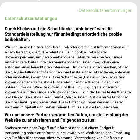
17033 Neubrandenburg
❯
Datenschutzbestimmungen
Heute 09:00 - 18:30 Uhr |
Geschlossen
Datenschutzeinstellungen
115,71 km • Angebote: 1 Prospekt
Durch Klicken auf die Schaltfläche „Ablehnen“ wird die
Standardeinstellung nur für unbedingt erforderliche cookie
beibehalten.
REPO-Markt Anklam
Wir und unsere Partner speichern und/oder greifen auf Informationen auf
Silostraße 3
einem Gerät zu, wie z. B. eindeutige IDs in cookie und anderen
17389 Anklam
Browserspeichern, um personenbezogene Daten zu verarbeiten. Einige
❯
Anbieter verarbeiten Ihre personenbezogenen Daten möglicherweise
Heute 09:00 - 19:00 Uhr |
aufgrund eines berechtigten Interesses. Um dem zu widersprechen, öffnen
Geschlossen
Sie die „Einstellungen“. Sie können Ihre Einstellungen akzeptieren, ablehnen
150,09 km
oder verwalten, indem Sie auf die Schaltfläche „Einstellungen verwalten“
klicken oder jederzeit auf die Fingerabdruck-Schaltfläche in der linken
unteren Ecke der Website klicken. Um Ihre Einwilligung zu widerrufen,
klicken Sie auf den Fingerabdruck oder den Link in der Fußzeile der Website
Tedi Jarmen
und klicken Sie auf den Menüpunkt „Meine Daten“. Auf dieser Seite können
Sie Ihre Einwilligung widerrufen. Diese Entscheidungen werden unseren
Müssentiner Weg 1
Partnern mitgeteilt und haben keinen Einfluss auf die Browserdaten.
17126 Jarmen
❯
Wir und unsere Partner verarbeiten Daten, um die Leistung der
Heute 09:00 - 19:00 Uhr |
Website zu analysieren und Folgendes zu tun:
Geschlossen
Speichern von oder Zugriff auf Informationen auf einem Endgerät.
156,02 km
Verwendung reduzierter Daten zur Auswahl von Werbeanzeigen. Erstellung
von Profilen für personalisierte Werbung. Verwendung von Profilen zur