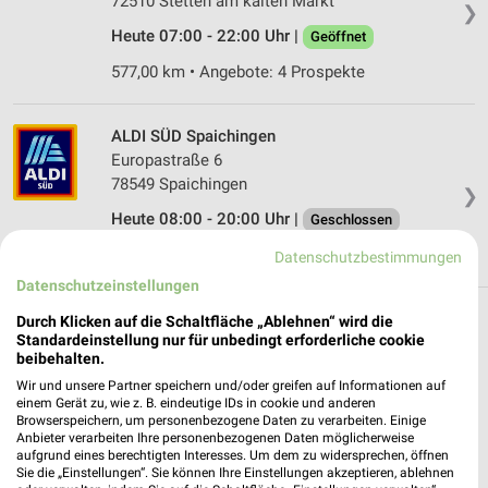
72510 Stetten am kalten Markt
❯
Heute 07:00 - 22:00 Uhr |
Geöffnet
577,00 km • Angebote: 4 Prospekte
ALDI SÜD Spaichingen
Europastraße 6
78549 Spaichingen
❯
Heute 08:00 - 20:00 Uhr |
Geschlossen
594,83 km • Angebote: 6 Prospekte
Datenschutzbestimmungen
Datenschutzeinstellungen
Durch Klicken auf die Schaltfläche „Ablehnen“ wird die
Discounter Angebote und Prospekte für
Standardeinstellung nur für unbedingt erforderliche cookie
Fridingen (Donau)
beibehalten.
Wir und unsere Partner speichern und/oder greifen auf Informationen auf
17 Prospekte
einem Gerät zu, wie z. B. eindeutige IDs in cookie und anderen
Browserspeichern, um personenbezogene Daten zu verarbeiten. Einige
Anbieter verarbeiten Ihre personenbezogenen Daten möglicherweise
Thomas Philipps
NORMA
aufgrund eines berechtigten Interesses. Um dem zu widersprechen, öffnen
Sie die „Einstellungen“. Sie können Ihre Einstellungen akzeptieren, ablehnen