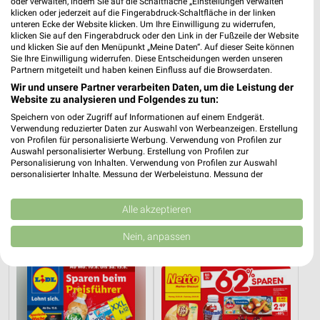
oder verwalten, indem Sie auf die Schaltfläche „Einstellungen verwalten“
klicken oder jederzeit auf die Fingerabdruck-Schaltfläche in der linken
unteren Ecke der Website klicken. Um Ihre Einwilligung zu widerrufen,
klicken Sie auf den Fingerabdruck oder den Link in der Fußzeile der Website
und klicken Sie auf den Menüpunkt „Meine Daten“. Auf dieser Seite können
Sie Ihre Einwilligung widerrufen. Diese Entscheidungen werden unseren
Partnern mitgeteilt und haben keinen Einfluss auf die Browserdaten.
Wir und unsere Partner verarbeiten Daten, um die Leistung der
Website zu analysieren und Folgendes zu tun:
Speichern von oder Zugriff auf Informationen auf einem Endgerät.
Verwendung reduzierter Daten zur Auswahl von Werbeanzeigen. Erstellung
von Profilen für personalisierte Werbung. Verwendung von Profilen zur
Auswahl personalisierter Werbung. Erstellung von Profilen zur
Personalisierung von Inhalten. Verwendung von Profilen zur Auswahl
personalisierter Inhalte. Messung der Werbeleistung. Messung der
8,3 km
22,1 km
Performance von Inhalten. Analyse von Zielgruppen durch Statistiken oder
Kombinationen von Daten aus verschiedenen Quellen. Entwicklung und
Angebote ab 03.08.
Wochenend Spezial
Verbesserung der Angebote. Verwendung reduzierter Daten zur Auswahl
Alle akzeptieren
Noch morgen gültig
Noch morgen gültig
von Inhalten.
Daten können außerhalb der Europäischen Union weitergegeben und in die
Nein, anpassen
USA gesendet werden.
Lidl
Netto Marken-Discount
Ihre Einwilligung und die cookie Richtlinie gelten ausschließlich für diese
Website/App.
Partnerliste anzeigen (1 IAB-Anbieter)
Wir nutzen Ihre Daten für folgende Zwecke: