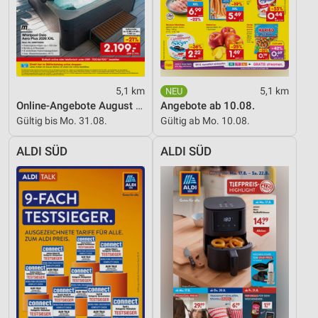
Analyse von Zielgruppen durch Statistiken oder
Kombinationen von Daten aus verschiedenen
Quellen
Entwicklung und Verbesserung der Angebote
5,1 km
5,1 km
Verwendung reduzierter Daten zur Auswahl von
Online-Angebote August 2026
Angebote ab 10.08.
Inhalten
Gültig bis Mo. 31.08.
Gültig ab Mo. 10.08.
IAB-Besonderheiten:
ALDI SÜD
ALDI SÜD
Verwendung genauer Standortdaten
Geräte anhand von aktiv angeforderten
Informationen identifizieren
Nicht-IAB-Verarbeitungszwecke:
Notwendig
Performance
Funktional