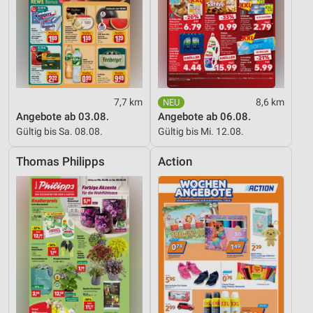
Nicht-IAB-Verarbeitungszwecke:
Notwendig
Performance
Funktional
7,7 km
8,6 km
Werbung
Angebote ab 03.08.
Angebote ab 06.08.
Gültig bis Sa. 08.08.
Gültig bis Mi. 12.08.
Thomas Philipps
Action