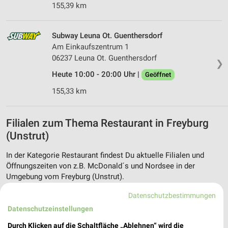
155,39 km
Subway Leuna Ot. Guenthersdorf
Am Einkaufszentrum 1
06237 Leuna Ot. Guenthersdorf
❯
Heute 10:00 - 20:00 Uhr |
Geöffnet
155,33 km
Filialen zum Thema Restaurant in Freyburg
(Unstrut)
In der Kategorie Restaurant findest Du aktuelle Filialen und
Öffnungszeiten von z.B. McDonald´s und Nordsee in der
Umgebung vom Freyburg (Unstrut).
Datenschutzbestimmungen
Aktuelle Prospekte für Freyburg (Unstrut) und
Datenschutzeinstellungen
Umgebung
Durch Klicken auf die Schaltfläche „Ablehnen“ wird die