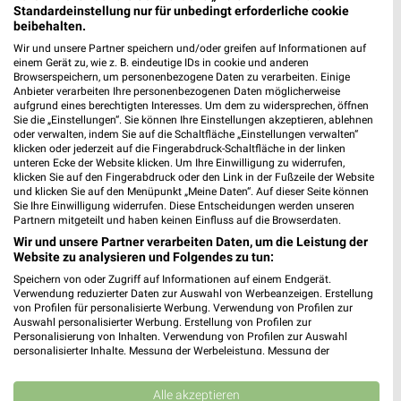
20 Prospekte
Standardeinstellung nur für unbedingt erforderliche cookie
beibehalten.
DAS FUTTERHAUS
hagebaumarkt
Wir und unsere Partner speichern und/oder greifen auf Informationen auf
einem Gerät zu, wie z. B. eindeutige IDs in cookie und anderen
Browserspeichern, um personenbezogene Daten zu verarbeiten. Einige
Anbieter verarbeiten Ihre personenbezogenen Daten möglicherweise
aufgrund eines berechtigten Interesses. Um dem zu widersprechen, öffnen
Sie die „Einstellungen“. Sie können Ihre Einstellungen akzeptieren, ablehnen
oder verwalten, indem Sie auf die Schaltfläche „Einstellungen verwalten“
klicken oder jederzeit auf die Fingerabdruck-Schaltfläche in der linken
unteren Ecke der Website klicken. Um Ihre Einwilligung zu widerrufen,
klicken Sie auf den Fingerabdruck oder den Link in der Fußzeile der Website
und klicken Sie auf den Menüpunkt „Meine Daten“. Auf dieser Seite können
Sie Ihre Einwilligung widerrufen. Diese Entscheidungen werden unseren
Partnern mitgeteilt und haben keinen Einfluss auf die Browserdaten.
Wir und unsere Partner verarbeiten Daten, um die Leistung der
Website zu analysieren und Folgendes zu tun:
Speichern von oder Zugriff auf Informationen auf einem Endgerät.
Verwendung reduzierter Daten zur Auswahl von Werbeanzeigen. Erstellung
7,8 km
39,1 km
von Profilen für personalisierte Werbung. Verwendung von Profilen zur
Auswahl personalisierter Werbung. Erstellung von Profilen zur
Sommer Knaller
Angebote ab 25.07.
Personalisierung von Inhalten. Verwendung von Profilen zur Auswahl
Gültig bis Sa. 08.08.
Gültig bis Sa. 08.08.
personalisierter Inhalte. Messung der Werbeleistung. Messung der
Performance von Inhalten. Analyse von Zielgruppen durch Statistiken oder
Kombinationen von Daten aus verschiedenen Quellen. Entwicklung und
Lidl
Lidl
Verbesserung der Angebote. Verwendung reduzierter Daten zur Auswahl
Alle akzeptieren