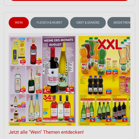
WEIN
FLEISCH & WURST
OBST & GEMÜSE
MODETRENDS
Jetzt alle "Wein" Themen entdecken!