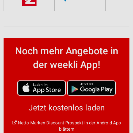
Noch mehr Angebote in
der weekli App!
Jetzt kostenlos laden
Netto Marken-Discount Prospekt in der Android App
blättern