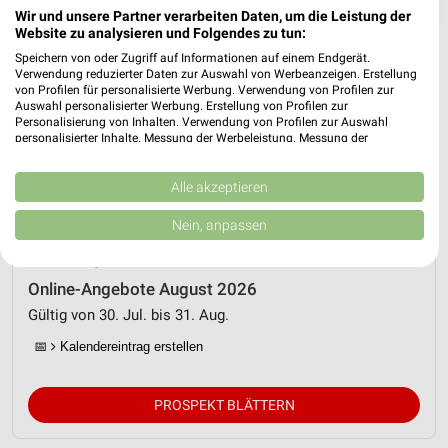
❯
Wir und unsere Partner verarbeiten Daten, um die Leistung der
Website zu analysieren und Folgendes zu tun:
Speichern von oder Zugriff auf Informationen auf einem Endgerät.
Verwendung reduzierter Daten zur Auswahl von Werbeanzeigen. Erstellung
von Profilen für personalisierte Werbung. Verwendung von Profilen zur
Auswahl personalisierter Werbung. Erstellung von Profilen zur
Personalisierung von Inhalten. Verwendung von Profilen zur Auswahl
personalisierter Inhalte. Messung der Werbeleistung. Messung der
Performance von Inhalten. Analyse von Zielgruppen durch Statistiken oder
Kombinationen von Daten aus verschiedenen Quellen. Entwicklung und
Verbesserung der Angebote. Verwendung reduzierter Daten zur Auswahl
Alle akzeptieren
von Inhalten.
Daten können außerhalb der Europäischen Union weitergegeben und in die
Nein, anpassen
Netto Marken-Discount Prospekt für
USA gesendet werden.
Freising ab Do. den 30.07.
Ihre Einwilligung und die cookie Richtlinie gelten ausschließlich für diese
Website/App.
Online-Angebote August 2026
Partnerliste anzeigen (1 IAB-Anbieter)
Gültig von 30. Jul. bis 31. Aug.
Wir nutzen Ihre Daten für folgende Zwecke:
📅
Kalendereintrag erstellen
IAB-Verarbeitungszwecke:
Speichern von oder Zugriff auf Informationen
auf einem Endgerät
PROSPEKT BLÄTTERN
Verwendung reduzierter Daten zur Auswahl von