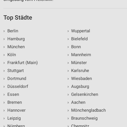
Top Städte
›
Berlin
›
Wuppertal
›
Hamburg
›
Bielefeld
›
München
›
Bonn
›
Köln
›
Mannheim
›
Frankfurt (Main)
›
Münster
›
Stuttgart
›
Karlsruhe
›
Dortmund
›
Wiesbaden
›
Düsseldorf
›
Augsburg
›
Essen
›
Gelsenkirchen
›
Bremen
›
Aachen
›
Hannover
›
Mönchengladbach
›
Leipzig
›
Braunschweig
›
Nürnberg
›
Chemnitz