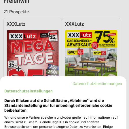
Freienwill
21 Prospekte
XXXLutz
XXXLutz
Datenschutzbestimmungen
Datenschutzeinstellungen
Durch Klicken auf die Schaltfläche „Ablehnen“ wird die
Standardeinstellung nur für unbedingt erforderliche cookie
8,2 km
8,2 km
beibehalten.
Mega Tage
Gartenmöbel-Abverkauf
Wir und unsere Partner speichern und/oder greifen auf Informationen auf
Gültig bis Fr. 14.08.
Gültig bis Fr. 28.08.
einem Gerät zu, wie z. B. eindeutige IDs in cookie und anderen
Browserspeichern, um personenbezogene Daten zu verarbeiten. Einige