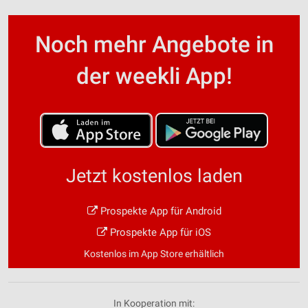
Noch mehr Angebote in
der weekli App!
Jetzt kostenlos laden
Prospekte App für Android
Prospekte App für iOS
Kostenlos im App Store erhältlich
In Kooperation mit: