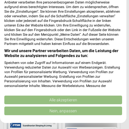
Anbieter verarbeiten Ihre personenbezogenen Daten möglicherweise
XXXLutz
ROLLER
aufgrund eines berechtigten Interesses. Um dem zu widersprechen, öffnen
Sie die „Einstellungen“. Sie können Ihre Einstellungen akzeptieren, ablehnen
oder verwalten, indem Sie auf die Schaltfläche „Einstellungen verwalten“
klicken oder jederzeit auf die Fingerabdruck-Schaltfläche in der linken
unteren Ecke der Website klicken. Um Ihre Einwilligung zu widerrufen,
klicken Sie auf den Fingerabdruck oder den Link in der Fußzeile der Website
und klicken Sie auf den Menüpunkt „Meine Daten“. Auf dieser Seite können
Sie Ihre Einwilligung widerrufen. Diese Entscheidungen werden unseren
Partnern mitgeteilt und haben keinen Einfluss auf die Browserdaten.
Wir und unsere Partner verarbeiten Daten, um die Leistung der
Website zu analysieren und Folgendes zu tun:
Speichern von oder Zugriff auf Informationen auf einem Endgerät.
Verwendung reduzierter Daten zur Auswahl von Werbeanzeigen. Erstellung
von Profilen für personalisierte Werbung. Verwendung von Profilen zur
Auswahl personalisierter Werbung. Erstellung von Profilen zur
Personalisierung von Inhalten. Verwendung von Profilen zur Auswahl
personalisierter Inhalte. Messung der Werbeleistung. Messung der
8,2 km
5,2 km
Performance von Inhalten. Analyse von Zielgruppen durch Statistiken oder
Kombinationen von Daten aus verschiedenen Quellen. Entwicklung und
Angebote ab 08.08.
Gartenliebe
Verbesserung der Angebote. Verwendung reduzierter Daten zur Auswahl
Alle akzeptieren
Gültig bis Fr. 14.08.
Gültig bis Sa. 26.09.
von Inhalten.
Daten können außerhalb der Europäischen Union weitergegeben und in die
Nein, anpassen
USA gesendet werden.
JYSK
JYSK
Ihre Einwilligung und die cookie Richtlinie gelten ausschließlich für diese
Website/App.