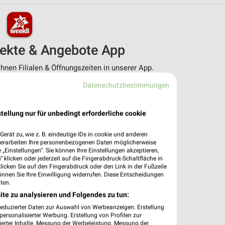
pekte & Angebote App
nen Filialen & Öffnungszeiten in unserer App.
Datenschutzbestimmungen
e Angebote
ieblingshändler
htigungen bei neuen Prospekten
tellung nur für unbedingt erforderliche cookie
 Einkauf stressfrei planen
erät zu, wie z. B. eindeutige IDs in cookie und anderen
 App jetzt laden oder QR-Code scannen.
verarbeiten Ihre personenbezogenen Daten möglicherweise
„Einstellungen“. Sie können Ihre Einstellungen akzeptieren,
 klicken oder jederzeit auf die Fingerabdruck-Schaltfläche in
klicken Sie auf den Fingerabdruck oder den Link in der Fußzeile
önnen Sie Ihre Einwilligung widerrufen. Diese Entscheidungen
ten.
ite zu analysieren und Folgendes zu tun:
reduzierter Daten zur Auswahl von Werbeanzeigen. Erstellung
ersonalisierter Werbung. Erstellung von Profilen zur
ierter Inhalte. Messung der Werbeleistung. Messung der