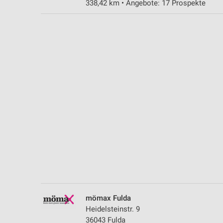
338,42 km • Angebote: 17 Prospekte
Messung der Performance von Inhalten
Analyse von Zielgruppen durch Statistiken oder Kombinationen 
Quellen
Entwicklung und Verbesserung der Angebote
Verwendung reduzierter Daten zur Auswahl von Inhalten
IAB-Besonderheiten:
Verwendung genauer Standortdaten
Geräte anhand von aktiv angeforderten Informationen identifizie
Nicht-IAB-Verarbeitungszwecke:
Notwendig
Performance
mömax Fulda
Funktional
Heidelsteinstr. 9
36043 Fulda
Werbung