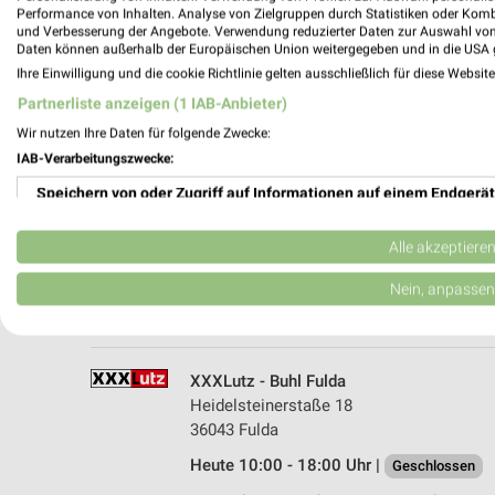
Performance von Inhalten. Analyse von Zielgruppen durch Statistiken oder Kom
und Verbesserung der Angebote. Verwendung reduzierter Daten zur Auswahl von
Daten können außerhalb der Europäischen Union weitergegeben und in die USA 
Ihre Einwilligung und die cookie Richtlinie gelten ausschließlich für diese Websit
Partnerliste anzeigen (1 IAB-Anbieter)
Wir nutzen Ihre Daten für folgende Zwecke:
IAB-Verarbeitungszwecke:
Speichern von oder Zugriff auf Informationen auf einem Endgerät
Hüsler Nest Center Fulda Eichenzell
Am Langen Acker 10
Verwendung reduzierter Daten zur Auswahl von Werbeanzeigen
36124 Eichenzell
Alle akzeptiere
Heute 10:00 - 14:00 Uhr |
Geschlossen
Erstellung von Profilen für personalisierte Werbung
Nein, anpassen
341,19 km
Verwendung von Profilen zur Auswahl personalisierter Werbung
Erstellung von Profilen zur Personalisierung von Inhalten
XXXLutz - Buhl Fulda
Heidelsteinerstaße 18
Verwendung von Profilen zur Auswahl personalisierter Inhalte
36043 Fulda
Heute 10:00 - 18:00 Uhr |
Messung der Werbeleistung
Geschlossen