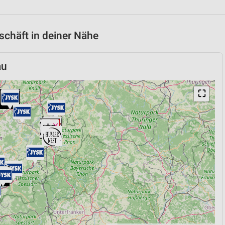
chäft in deiner Nähe
au
⛶