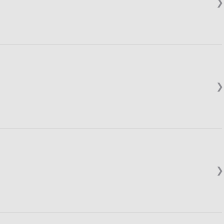
❯
❯
❯