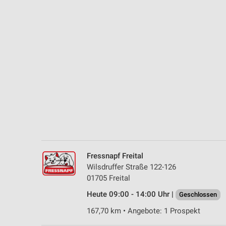
Messung der Performance von Inhalten
Analyse von Zielgruppen durch Statistiken oder Kombinationen 
Quellen
Entwicklung und Verbesserung der Angebote
Verwendung reduzierter Daten zur Auswahl von Inhalten
IAB-Besonderheiten:
Verwendung genauer Standortdaten
Geräte anhand von aktiv angeforderten Informationen identifizie
Nicht-IAB-Verarbeitungszwecke:
Fressnapf Freital
Notwendig
Wilsdruffer Straße 122-126
01705 Freital
Performance
Heute 09:00 - 14:00 Uhr |
Geschlossen
Funktional
167,70 km • Angebote: 1 Prospekt
Werbung