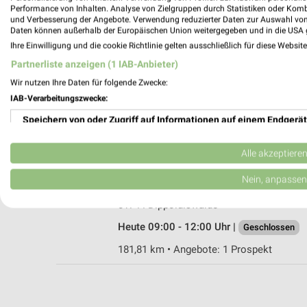
Performance von Inhalten. Analyse von Zielgruppen durch Statistiken oder Kom
und Verbesserung der Angebote. Verwendung reduzierter Daten zur Auswahl von
Daten können außerhalb der Europäischen Union weitergegeben und in die USA 
Ihre Einwilligung und die cookie Richtlinie gelten ausschließlich für diese Websit
Fressnapf Freital
Partnerliste anzeigen (1 IAB-Anbieter)
An der Spinnerei 8
Wir nutzen Ihre Daten für folgende Zwecke:
01705 Freital
IAB-Verarbeitungszwecke:
Heute 09:00 - 18:00 Uhr |
Geöffnet
Speichern von oder Zugriff auf Informationen auf einem Endgerät
172,24 km • Angebote: 1 Prospekt
Verwendung reduzierter Daten zur Auswahl von Werbeanzeigen
Alle akzeptiere
Fressnapf Dippoldiswalde
Erstellung von Profilen für personalisierte Werbung
Nein, anpassen
Freiberger Straße 1
Verwendung von Profilen zur Auswahl personalisierter Werbung
01744 Dippoldiswalde
Heute 09:00 - 12:00 Uhr |
Geschlossen
Erstellung von Profilen zur Personalisierung von Inhalten
181,81 km • Angebote: 1 Prospekt
Verwendung von Profilen zur Auswahl personalisierter Inhalte
Messung der Werbeleistung