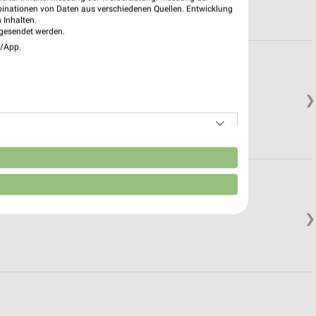
binationen von Daten aus verschiedenen Quellen. Entwicklung
 Inhalten.
gesendet werden.
e/App.
❯
n
❯