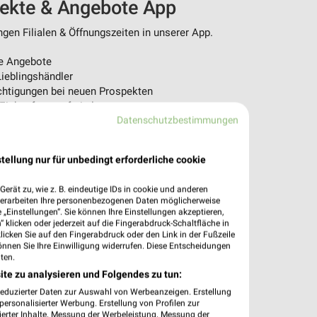
pekte & Angebote App
en Filialen & Öffnungszeiten in unserer App.
e Angebote
ieblingshändler
htigungen bei neuen Prospekten
 Einkauf stressfrei planen
Datenschutzbestimmungen
 App jetzt laden oder QR-Code scannen.
tellung nur für unbedingt erforderliche cookie
erät zu, wie z. B. eindeutige IDs in cookie und anderen
verarbeiten Ihre personenbezogenen Daten möglicherweise
„Einstellungen“. Sie können Ihre Einstellungen akzeptieren,
 klicken oder jederzeit auf die Fingerabdruck-Schaltfläche in
klicken Sie auf den Fingerabdruck oder den Link in der Fußzeile
önnen Sie Ihre Einwilligung widerrufen. Diese Entscheidungen
ten.
ite zu analysieren und Folgendes zu tun:
reduzierter Daten zur Auswahl von Werbeanzeigen. Erstellung
ersonalisierter Werbung. Erstellung von Profilen zur
ierter Inhalte. Messung der Werbeleistung. Messung der