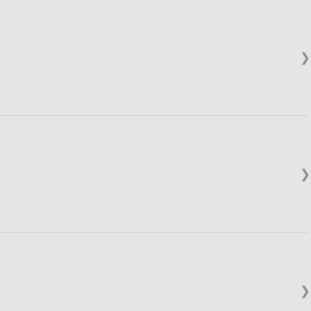
❯
❯
❯