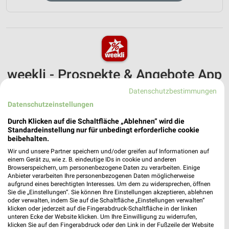
weekli - Prospekte & Angebote App
Datenschutzbestimmungen
Alle Mäc-Geiz Angebote immer griffbereit – mit der
kostenlosen weekli App für iOS & Android.
Datenschutzeinstellungen
Durch Klicken auf die Schaltfläche „Ablehnen“ wird die
✔
Standortgenaue Angebote
Standardeinstellung nur für unbedingt erforderliche cookie
✔
Folge deinem Lieblingshändler
beibehalten.
✔
Push-Benachrichtigungen bei neuen Prospekten
Wir und unsere Partner speichern und/oder greifen auf Informationen auf
✔
Einkaufsliste - Einkauf stressfrei planen
einem Gerät zu, wie z. B. eindeutige IDs in cookie und anderen
Browserspeichern, um personenbezogene Daten zu verarbeiten. Einige
Anbieter verarbeiten Ihre personenbezogenen Daten möglicherweise
JETZT LADEN UND SPAREN!
aufgrund eines berechtigten Interesses. Um dem zu widersprechen, öffnen
Sie die „Einstellungen“. Sie können Ihre Einstellungen akzeptieren, ablehnen
oder verwalten, indem Sie auf die Schaltfläche „Einstellungen verwalten“
klicken oder jederzeit auf die Fingerabdruck-Schaltfläche in der linken
unteren Ecke der Website klicken. Um Ihre Einwilligung zu widerrufen,
klicken Sie auf den Fingerabdruck oder den Link in der Fußzeile der Website