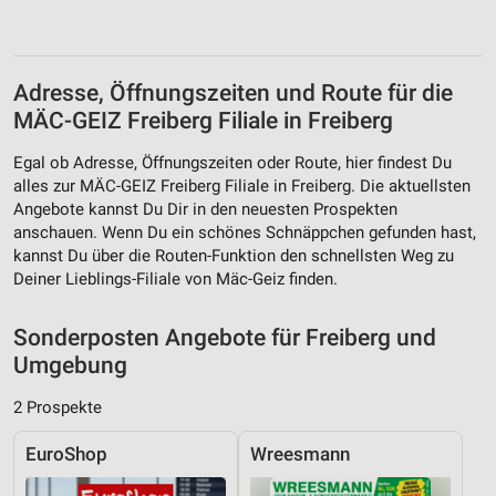
Entwicklung und Verbesserung der Angebote
Verwendung reduzierter Daten zur Auswahl von
Adresse, Öffnungszeiten und Route für die
Inhalten
MÄC-GEIZ Freiberg Filiale in Freiberg
IAB-Besonderheiten:
Egal ob Adresse, Öffnungszeiten oder Route, hier findest Du
Verwendung genauer Standortdaten
alles zur MÄC-GEIZ Freiberg Filiale in Freiberg. Die aktuellsten
Angebote kannst Du Dir in den neuesten Prospekten
Geräte anhand von aktiv angeforderten
anschauen. Wenn Du ein schönes Schnäppchen gefunden hast,
Informationen identifizieren
kannst Du über die Routen-Funktion den schnellsten Weg zu
Nicht-IAB-Verarbeitungszwecke:
Deiner Lieblings-Filiale von Mäc-Geiz finden.
Notwendig
Sonderposten Angebote für Freiberg und
Performance
Umgebung
Funktional
2 Prospekte
Werbung
EuroShop
Wreesmann