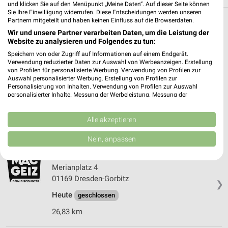
und klicken Sie auf den Menüpunkt „Meine Daten“. Auf dieser Seite können
Sie Ihre Einwilligung widerrufen. Diese Entscheidungen werden unseren
Partnern mitgeteilt und haben keinen Einfluss auf die Browserdaten.
Filialen in der Umgebung
Wir und unsere Partner verarbeiten Daten, um die Leistung der
Website zu analysieren und Folgendes zu tun:
3 Filialen
Speichern von oder Zugriff auf Informationen auf einem Endgerät.
Verwendung reduzierter Daten zur Auswahl von Werbeanzeigen. Erstellung
MÄC-GEIZ Mittweida
von Profilen für personalisierte Werbung. Verwendung von Profilen zur
Auswahl personalisierter Werbung. Erstellung von Profilen zur
Rochlitzer Straße 4-8
Personalisierung von Inhalten. Verwendung von Profilen zur Auswahl
09648 Mittweida
personalisierter Inhalte. Messung der Werbeleistung. Messung der
❯
Performance von Inhalten. Analyse von Zielgruppen durch Statistiken oder
Heute
geschlossen
Kombinationen von Daten aus verschiedenen Quellen. Entwicklung und
Verbesserung der Angebote. Verwendung reduzierter Daten zur Auswahl
Alle akzeptieren
26,67 km
von Inhalten.
Daten können außerhalb der Europäischen Union weitergegeben und in die
Nein, anpassen
USA gesendet werden.
Ihre Einwilligung und die cookie Richtlinie gelten ausschließlich für diese
MÄC-GEIZ Dresden-Gorbitz
Website/App.
Merianplatz 4
Partnerliste anzeigen (1 IAB-Anbieter)
01169 Dresden-Gorbitz
❯
Wir nutzen Ihre Daten für folgende Zwecke:
Heute
geschlossen
IAB-Verarbeitungszwecke:
26,83 km
Speichern von oder Zugriff auf Informationen
auf einem Endgerät