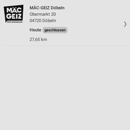
MÄC-GEIZ Döbeln
Verwendung reduzierter Daten zur Auswahl von
Obermarkt 20
Werbeanzeigen
04720 Döbeln
❯
Erstellung von Profilen für personalisierte
Heute
geschlossen
Werbung
27,65 km
Verwendung von Profilen zur Auswahl
personalisierter Werbung
Erstellung von Profilen zur Personalisierung
von Inhalten
Verwendung von Profilen zur Auswahl
personalisierter Inhalte
Messung der Werbeleistung
Messung der Performance von Inhalten
Analyse von Zielgruppen durch Statistiken oder
Kombinationen von Daten aus verschiedenen
Quellen