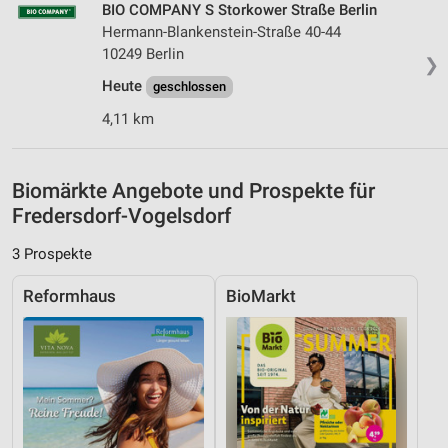
BIO COMPANY S Storkower Straße Berlin
Hermann-Blankenstein-Straße 40-44
Analyse von Zielgruppen durch Statistiken oder
10249 Berlin
Kombinationen von Daten aus verschiedenen
❯
Quellen
Heute
geschlossen
Entwicklung und Verbesserung der Angebote
4,11 km
Verwendung reduzierter Daten zur Auswahl von
Inhalten
Biomärkte Angebote und Prospekte für
IAB-Besonderheiten:
Fredersdorf-Vogelsdorf
Verwendung genauer Standortdaten
3 Prospekte
Geräte anhand von aktiv angeforderten
Informationen identifizieren
Reformhaus
BioMarkt
Nicht-IAB-Verarbeitungszwecke:
Notwendig
Performance
Funktional