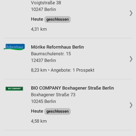
Wir nutzen Ihre Daten für folgende Zwecke:
Voigtstraße 38
IAB-Verarbeitungszwecke:
10247 Berlin
❯
Speichern von oder Zugriff auf Informationen
Heute
geschlossen
auf einem Endgerät
4,31 km
Verwendung reduzierter Daten zur Auswahl von
Werbeanzeigen
Mörike Reformhaus Berlin
Erstellung von Profilen für personalisierte
Baumschulenstr. 15
Werbung
❯
12437 Berlin
8,23 km • Angebote: 1 Prospekt
Verwendung von Profilen zur Auswahl
personalisierter Werbung
Erstellung von Profilen zur Personalisierung
BIO COMPANY Boxhagener Straße Berlin
von Inhalten
Boxhagener Straße 73
10245 Berlin
❯
Verwendung von Profilen zur Auswahl
personalisierter Inhalte
Heute
geschlossen
4,58 km
Messung der Werbeleistung
Messung der Performance von Inhalten