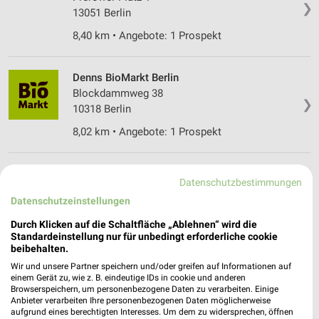
❯
13051 Berlin
8,40 km • Angebote: 1 Prospekt
Denns BioMarkt Berlin
Blockdammweg 38
❯
10318 Berlin
8,02 km • Angebote: 1 Prospekt
Denns BioMarkt Berlin
Datenschutzbestimmungen
Dörpfeldstr. 1
Datenschutzeinstellungen
12489 Berlin
❯
Durch Klicken auf die Schaltfläche „Ablehnen“ wird die
Heute
geschlossen
Standardeinstellung nur für unbedingt erforderliche cookie
beibehalten.
13,23 km • Angebote: 1 Prospekt
Wir und unsere Partner speichern und/oder greifen auf Informationen auf
einem Gerät zu, wie z. B. eindeutige IDs in cookie und anderen
Browserspeichern, um personenbezogene Daten zu verarbeiten. Einige
Denns BioMarkt Berlin
Anbieter verarbeiten Ihre personenbezogenen Daten möglicherweise
Schnellerstr. 21
aufgrund eines berechtigten Interesses. Um dem zu widersprechen, öffnen