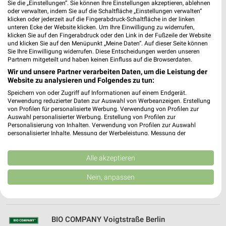
Sie die „Einstellungen“. Sie können Ihre Einstellungen akzeptieren, ablehnen
12439 Berlin
❯
oder verwalten, indem Sie auf die Schaltfläche „Einstellungen verwalten“
klicken oder jederzeit auf die Fingerabdruck-Schaltfläche in der linken
Heute
geschlossen
unteren Ecke der Website klicken. Um Ihre Einwilligung zu widerrufen,
klicken Sie auf den Fingerabdruck oder den Link in der Fußzeile der Website
9,85 km • Angebote: 1 Prospekt
und klicken Sie auf den Menüpunkt „Meine Daten“. Auf dieser Seite können
Sie Ihre Einwilligung widerrufen. Diese Entscheidungen werden unseren
Partnern mitgeteilt und haben keinen Einfluss auf die Browserdaten.
VITALIA Berlin-Ring-Center
Wir und unsere Partner verarbeiten Daten, um die Leistung der
Frankfurter Allee 113
Website zu analysieren und Folgendes zu tun:
10365 Berlin
❯
Speichern von oder Zugriff auf Informationen auf einem Endgerät.
Verwendung reduzierter Daten zur Auswahl von Werbeanzeigen. Erstellung
Heute
geschlossen
von Profilen für personalisierte Werbung. Verwendung von Profilen zur
Auswahl personalisierter Werbung. Erstellung von Profilen zur
4,90 km • Angebote: 1 Prospekt
Personalisierung von Inhalten. Verwendung von Profilen zur Auswahl
personalisierter Inhalte. Messung der Werbeleistung. Messung der
Performance von Inhalten. Analyse von Zielgruppen durch Statistiken oder
Kombinationen von Daten aus verschiedenen Quellen. Entwicklung und
Reformhaus VITALIA Berlin
Verbesserung der Angebote. Verwendung reduzierter Daten zur Auswahl
Alle akzeptieren
Frankfurter Allee 113
von Inhalten.
❯
10365 Berlin
Daten können außerhalb der Europäischen Union weitergegeben und in die
Nein, anpassen
USA gesendet werden.
4,76 km • Angebote: 1 Prospekt
Ihre Einwilligung und die cookie Richtlinie gelten ausschließlich für diese
Website/App.
Partnerliste anzeigen (1 IAB-Anbieter)
BIO COMPANY Voigtstraße Berlin