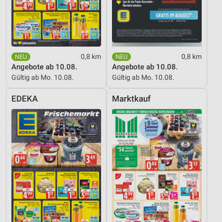
Verwendung genauer Standortdaten
Geräte anhand von aktiv angeforderten
Informationen identifizieren
Nicht-IAB-Verarbeitungszwecke:
0,8 km
0,8 km
Angebote ab 10.08.
Angebote ab 10.08.
Notwendig
Gültig ab Mo. 10.08.
Gültig ab Mo. 10.08.
Performance
EDEKA
Marktkauf
Funktional
Werbung