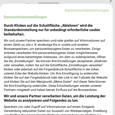
Heute
geschlossen
Datenschutzbestimmungen
280,84 km • Angebote: 2 Prospekte
Datenschutzeinstellungen
Durch Klicken auf die Schaltfläche „Ablehnen“ wird die
REWE Harsefeld
Standardeinstellung nur für unbedingt erforderliche cookie
Paschberg 18
beibehalten.
21698 Harsefeld
Wir und unsere Partner speichern und/oder greifen auf Informationen auf
❯
einem Gerät zu, wie z. B. eindeutige IDs in cookie und anderen
Heute
geschlossen
Browserspeichern, um personenbezogene Daten zu verarbeiten. Einige
Anbieter verarbeiten Ihre personenbezogenen Daten möglicherweise
280,47 km • Angebote: 2 Prospekte
aufgrund eines berechtigten Interesses. Um dem zu widersprechen, öffnen
Sie die „Einstellungen“. Sie können Ihre Einstellungen akzeptieren, ablehnen
oder verwalten, indem Sie auf die Schaltfläche „Einstellungen verwalten“
klicken oder jederzeit auf die Fingerabdruck-Schaltfläche in der linken
unteren Ecke der Website klicken. Um Ihre Einwilligung zu widerrufen,
Supermärkte Angebote und Prospekte für
klicken Sie auf den Fingerabdruck oder den Link in der Fußzeile der Website
Fredenbeck
und klicken Sie auf den Menüpunkt „Meine Daten“. Auf dieser Seite können
Sie Ihre Einwilligung widerrufen. Diese Entscheidungen werden unseren
Partnern mitgeteilt und haben keinen Einfluss auf die Browserdaten.
15 Prospekte
Wir und unsere Partner verarbeiten Daten, um die Leistung der
Website zu analysieren und Folgendes zu tun:
SELGROS
Kaufland
Speichern von oder Zugriff auf Informationen auf einem Endgerät.
Verwendung reduzierter Daten zur Auswahl von Werbeanzeigen. Erstellung
von Profilen für personalisierte Werbung. Verwendung von Profilen zur