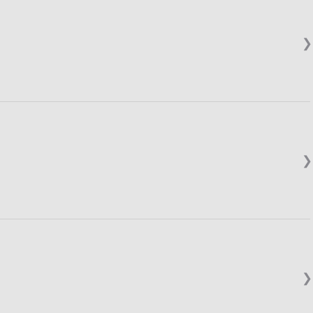
❯
❯
❯