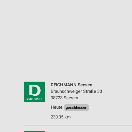
Messung der Performance von Inhalten
Analyse von Zielgruppen durch Statistiken oder Kombinationen 
Quellen
Entwicklung und Verbesserung der Angebote
Verwendung reduzierter Daten zur Auswahl von Inhalten
IAB-Besonderheiten:
Verwendung genauer Standortdaten
Geräte anhand von aktiv angeforderten Informationen identifizie
DEICHMANN Seesen
Nicht-IAB-Verarbeitungszwecke:
Braunschweiger Straße 30
Notwendig
38723 Seesen
Heute
Performance
geschlossen
230,35 km
Funktional
Werbung