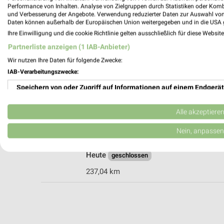
Performance von Inhalten. Analyse von Zielgruppen durch Statistiken oder Kom
und Verbesserung der Angebote. Verwendung reduzierter Daten zur Auswahl von
Daten können außerhalb der Europäischen Union weitergegeben und in die USA 
DEICHMANN Einbeck
Ihre Einwilligung und die cookie Richtlinie gelten ausschließlich für diese Websit
Altendorfer Tor 16 a
Partnerliste anzeigen (1 IAB-Anbieter)
37574 Einbeck
Wir nutzen Ihre Daten für folgende Zwecke:
Heute
geschlossen
IAB-Verarbeitungszwecke:
253,20 km
Speichern von oder Zugriff auf Informationen auf einem Endgerät
Verwendung reduzierter Daten zur Auswahl von Werbeanzeigen
Alle akzeptiere
DEICHMANN Bad Salzdetfurth
Bodenburger Straße 8
Erstellung von Profilen für personalisierte Werbung
Nein, anpassen
31162 Bad Salzdetfurth
Verwendung von Profilen zur Auswahl personalisierter Werbung
Heute
geschlossen
Erstellung von Profilen zur Personalisierung von Inhalten
237,04 km
Verwendung von Profilen zur Auswahl personalisierter Inhalte
Messung der Werbeleistung