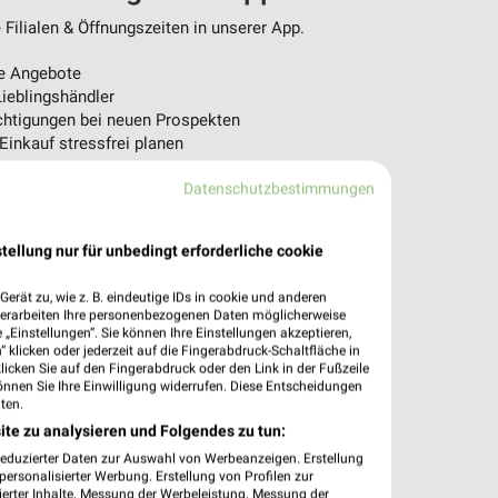
Filialen & Öffnungszeiten in unserer App.
e Angebote
ieblingshändler
htigungen bei neuen Prospekten
 Einkauf stressfrei planen
 App jetzt laden oder QR-Code scannen.
Datenschutzbestimmungen
tellung nur für unbedingt erforderliche cookie
erät zu, wie z. B. eindeutige IDs in cookie und anderen
verarbeiten Ihre personenbezogenen Daten möglicherweise
„Einstellungen“. Sie können Ihre Einstellungen akzeptieren,
 klicken oder jederzeit auf die Fingerabdruck-Schaltfläche in
klicken Sie auf den Fingerabdruck oder den Link in der Fußzeile
önnen Sie Ihre Einwilligung widerrufen. Diese Entscheidungen
ten.
ite zu analysieren und Folgendes zu tun:
reduzierter Daten zur Auswahl von Werbeanzeigen. Erstellung
ersonalisierter Werbung. Erstellung von Profilen zur
ierter Inhalte. Messung der Werbeleistung. Messung der