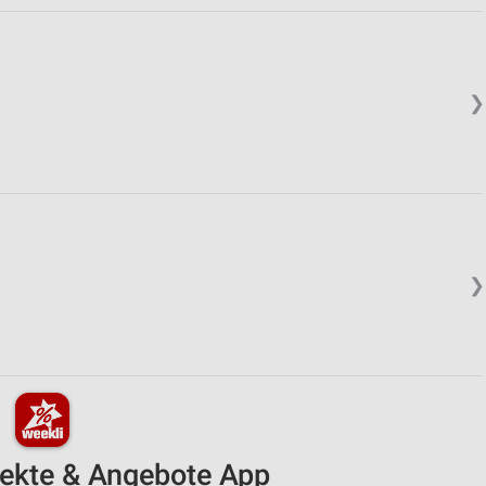
❯
❯
pekte & Angebote App