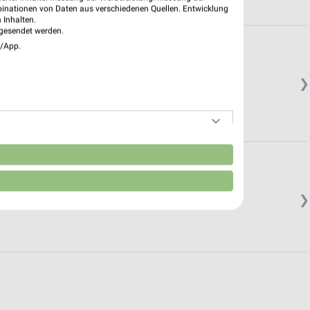
binationen von Daten aus verschiedenen Quellen. Entwicklung
 Inhalten.
gesendet werden.
e/App.
❯
n
❯